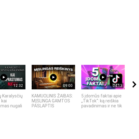
12:32
09:00
04:13
ų Karalysčių
KAMUOLINIS ŽAIBAS:
5 įdomūs faktai apie
5 G
 kai
MĮSLINGA GAMTOS
„TikTok“: ką reiškia
BRA
mas nugali
PASLAPTIS
pavadinimas ir ne tik
SPR