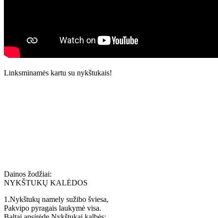
Linksminamės kartu su nykštukais!
Dainos žodžiai:
NYKŠTUKŲ KALĖDOS
1.Nykštukų namely sužibo šviesa,
Pakvipo pyragais laukymė visa.
Baltai apsirėdę Nykštukai kalbės: