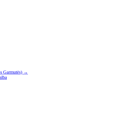
os Garmutės) →
alba