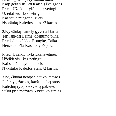
Kaip gera sulaukti Kalėdų žvaigždės.
Pried. Užeikit, nykštukai svetingi.
Užeikit visi, kas netingit,
Kai saulė miegot nusileis,
Nykštukų Kalėdos ateis. /2 kartus.
2.Nykštukų namely gyvena Darna.
Ten lankosi Laimė, dosnumo pilna.
Prie židinio šildos Ramybė, Taika
Neužsuka čia Kasdienybė pilka.
Pried. Užeikit, nykštukai svetingi.
Užeikit visi, kas netingit,
Kai saulė miegot nusileis,
Nykštukų Kalėdos ateis. /2 kartus.
3.Nykštukai nebijo Šaltuko, tamsos
Jų širdys, žarijos, karštai suliepsnos.
Kalėdinį rytą, kiekvieną pakvies,
Sušilt prie mažytės Nykštuko širdies.