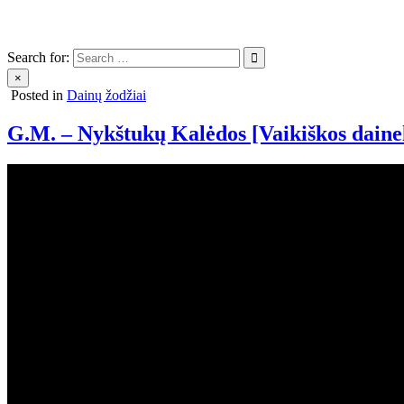
Search for:
×
Posted in
Dainų žodžiai
G.M. – Nykštukų Kalėdos [Vaikiškos daine