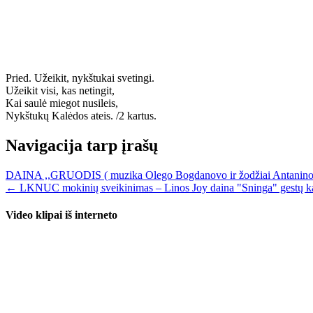
Pried. Užeikit, nykštukai svetingi.
Užeikit visi, kas netingit,
Kai saulė miegot nusileis,
Nykštukų Kalėdos ateis. /2 kartus.
Navigacija tarp įrašų
DAINA ,,GRUODIS ( muzika Olego Bogdanovo ir žodžiai Antanin
← LKNUC mokinių sveikinimas – Linos Joy daina "Sninga" gestų k
Video klipai iš interneto