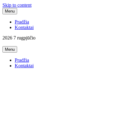
Skip to content
Menu
Pradžia
Kontaktai
2026 7 rugpjūčio
Menu
Dainų Žodžiai, Karaoke
Lietuviškų dainų žodžiai
Pradžia
Kontaktai