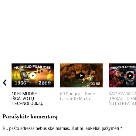
09:20
03:08
10 FILMUOSE
69 Danguje - Sode
KAIP KINIJA 
IŠGALVOTŲ
Lakštutė Maža
„PASAULIO FA
TECHNOLOGIJŲ,...
NUTYLĖTA IS
Parašykite komentarą
El. pašto adresas nebus skelbiamas.
Būtini laukeliai pažymėti
*