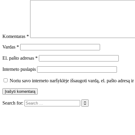
Komentaras
*
Vardas
*
El. pašto adresas
*
Interneto puslapis
Noriu savo interneto naršyklėje išsaugoti vardą, el. pašto adresą ir 
Search for: