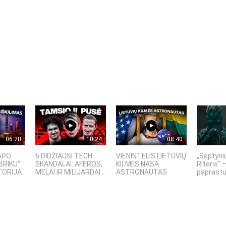
06:20
10:24
08:40
TAPO
6 DIDŽIAUSI TECH
VIENINTELIS LIETUVIŲ
„Septyni
BRIKU“:
SKANDALAI: AFEROS,
KILMĖS NASA
Riteris" –
TORIJA
MELAI IR MILIJARDAI...
ASTRONAUTAS
paprastu