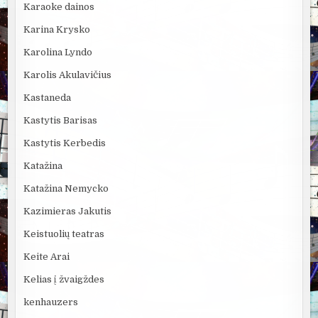
Karaoke dainos
Karina Krysko
Karolina Lyndo
Karolis Akulavičius
Kastaneda
Kastytis Barisas
Kastytis Kerbedis
Katažina
Katažina Nemycko
Kazimieras Jakutis
Keistuolių teatras
Keite Arai
Kelias į žvaigždes
kenhauzers