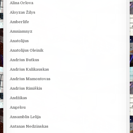
Alina Orlova
Aloyzas Žilys
Amberlife
Amniamnyz
Anatolijus
Anatolijus Oleinik
Andrius Butkus
Andrius Kulikauskas
Andrius Mamontovas
Andrius Rimiškis
Andžikas
Angelou
Ansamblis Lelija
Antanas Nedzinskas