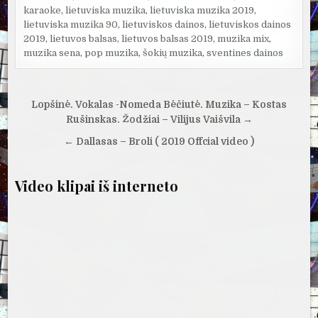
karaoke
,
lietuviska muzika
,
lietuviska muzika 2019
,
lietuviska muzika 90
,
lietuviskos dainos
,
lietuviskos dainos
2019
,
lietuvos balsas
,
lietuvos balsas 2019
,
muzika mix
,
muzika sena
,
pop muzika
,
šokių muzika
,
sventines dainos
Navigacija
Lopšinė. Vokalas -Nomeda Bėčiutė. Muzika – Kostas
tarp
Rušinskas. Žodžiai – Vilijus Vaišvila →
įrašų
← Dallasas – Broli ( 2019 Offcial video )
Video klipai iš interneto