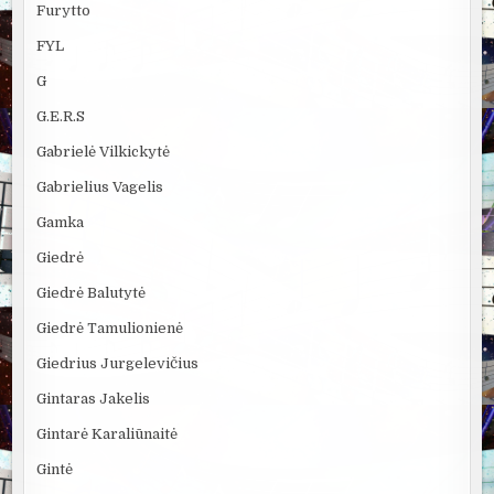
Furytto
FYL
G
G.E.R.S
Gabrielė Vilkickytė
Gabrielius Vagelis
Gamka
Giedrė
Giedrė Balutytė
Giedrė Tamulionienė
Giedrius Jurgelevičius
Gintaras Jakelis
Gintarė Karaliūnaitė
Gintė