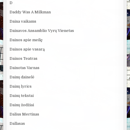
D
Daddy Was A Milkman
Daina vaikams
Dainavos Ansamblio Vyrų Vienetas
Dainos apie meilę
Dainos apie vasarą
Dainos Teatras
Dainotas Varnas
Dainų dainelė
Dainų lyrics
Dainų tekstai
Dainų žodžiai
Dalius Mertinas
Dallasas