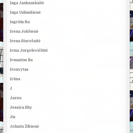
Inga Jankauskaitė
Inga Valinskienė
Ingrida Ru
Irena Jokšienė
Irena Starošaitė
Irma Jurgelevičiūtė
Irmantas Ba
Ironvytas
Irūna
J
Jazzu
Jessica Shy
Jis
Jolanta Žibienė