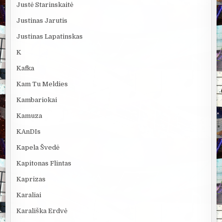
Justė Starinskaitė
Justinas Jarutis
Justinas Lapatinskas
K
Kafka
Kam Tu Meldies
Kambariokai
Kamuza
KAnDIs
Kapela Švedė
Kapitonas Flintas
Kaprizas
Karaliai
Karališka Erdvė