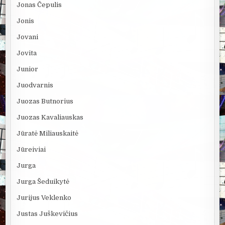
Jonas Čepulis
Jonis
Jovani
Jovita
Junior
Juodvarnis
Juozas Butnorius
Juozas Kavaliauskas
Jūratė Miliauskaitė
Jūreiviai
Jurga
Jurga Šeduikytė
Jurijus Veklenko
Justas Juškevičius