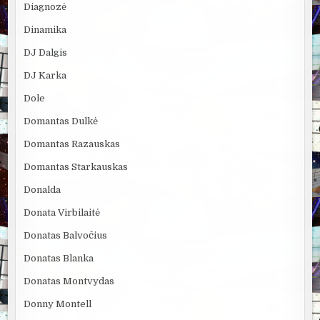
Diagnozė
Dinamika
DJ Dalgis
DJ Karka
Dole
Domantas Dulkė
Domantas Razauskas
Domantas Starkauskas
Donalda
Donata Virbilaitė
Donatas Balvočius
Donatas Blanka
Donatas Montvydas
Donny Montell