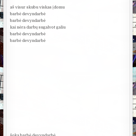
aš visur skubu viskas įdomu
barbė devyndarbė
barbė devyndarbė
kai nėra darbų sugalvot galiu
barbė devyndarbė
barbė devyndarbė
šoka barbė devyndarbė