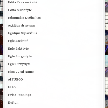
Edita Krakauskaitė
Edita Mildažytė
Edmundas Kučinskas
egidijus dragunas
Egidijus Sipavičius
Eglė Jackaitė
Eglė Jakštytė
Eglė Jurgaitytė
Eglė Sirvydytė
Eina Vyrai Namo
el FUEGO
ELEY
Erica Jennings
Euften