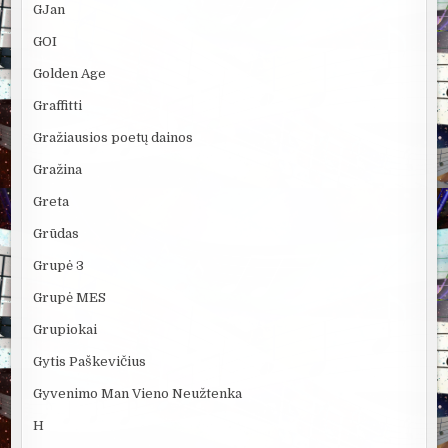
GJan
GOI
Golden Age
Graffitti
Gražiausios poetų dainos
Gražina
Greta
Grūdas
Grupė 3
Grupė MES
Grupiokai
Gytis Paškevičius
Gyvenimo Man Vieno Neužtenka
H