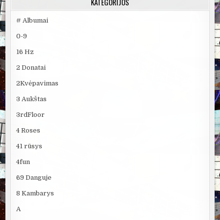
KATEGORIJOS
# Albumai
0-9
16 Hz
2 Donatai
2Kvėpavimas
3 Aukštas
3rdFloor
4 Roses
41 rūsys
4fun
69 Danguje
8 Kambarys
A