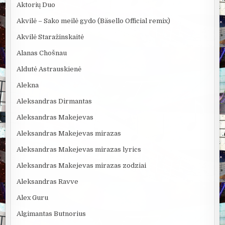
Aktorių Duo
Akvilė – Sako meilė gydo (Bäsello Official remix)
Akvilė Staražinskaitė
Alanas Chošnau
Aldutė Astrauskienė
Alekna
Aleksandras Dirmantas
Aleksandras Makejevas
Aleksandras Makejevas mirazas
Aleksandras Makejevas mirazas lyrics
Aleksandras Makejevas mirazas zodziai
Aleksandras Ravve
Alex Guru
Algimantas Butnorius