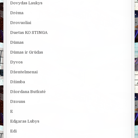
Dovydas Laukys
Drėma
Drovuoliai
Duetas KO STINGA
Dūmas
Dūmas ir Grūdas
Dyvos
Džentelmenai
Džimba
Džordana Butkutė
Dzouns
E
Edgaras Lubys
Edi