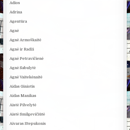
Adios
Adrina
Agentūra
Agnė
Agnė Armoškaitė
Agnė ir Radži
Agnė Petravičienė
Agnė Sabulytė
Agnė Vaitekėnaitė
Aidas Giniotis
Aidas Manikas
Aistė Pilvelytė
Aistė Smilgevičiūtė
Aivaras Stepukonis