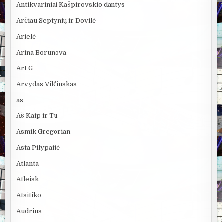
Antikvariniai Kašpirovskio dantys
Arčiau Septynių ir Dovilė
Arielė
Arina Borunova
Art G
Arvydas Vilčinskas
as
Aš Kaip ir Tu
Asmik Gregorian
Asta Pilypaitė
Atlanta
Atleisk
Atsitiko
Audrius