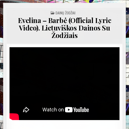
POSTED
DAINŲ ŽODŽIAI
IN
Evelina – Barbė (Official Lyric
Video). Lietuviškos Dainos Su
Žodžiais