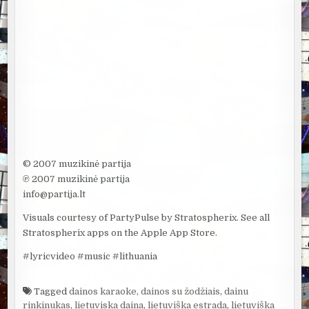
© 2007 muzikinė partija
℗ 2007 muzikinė partija
info@partija.lt
Visuals courtesy of PartyPulse by Stratospherix. See all
Stratospherix apps on the Apple App Store.
#lyricvideo #music #lithuania
Tagged
dainos karaoke
,
dainos su žodžiais
,
dainu
rinkinukas
,
lietuviska daina
,
lietuviška estrada
,
lietuviška