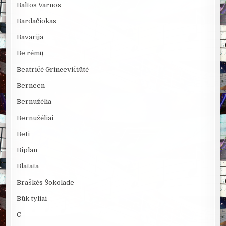
Baltos Varnos
Bardačiokas
Bavarija
Be rėmų
Beatričė Grincevičiūtė
Berneen
Bernužėlia
Bernužėliai
Beti
Biplan
Blatata
Braškės Šokolade
Būk tyliai
C