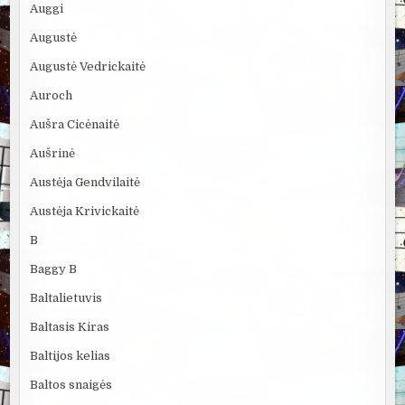
Auggi
Augustė
Augustė Vedrickaitė
Auroch
Aušra Cicėnaitė
Aušrinė
Austėja Gendvilaitė
Austėja Krivickaitė
B
Baggy B
Baltalietuvis
Baltasis Kiras
Baltijos kelias
Baltos snaigės