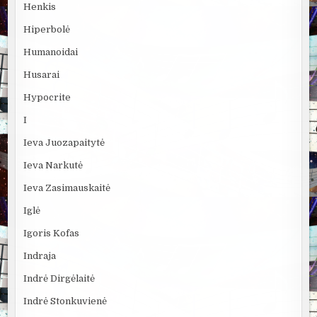
Henkis
Hiperbolė
Humanoidai
Husarai
Hypocrite
I
Ieva Juozapaitytė
Ieva Narkutė
Ieva Zasimauskaitė
Iglė
Igoris Kofas
Indraja
Indrė Dirgėlaitė
Indrė Stonkuvienė