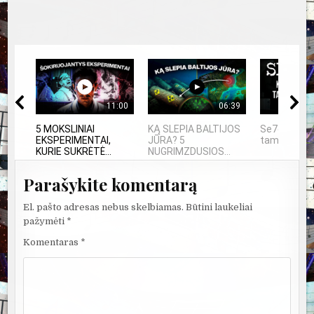
11:00
06:39
5 MOKSLINIAI
KĄ SLEPIA BALTIJOS
Se7en – ka
EKSPERIMENTAI,
JŪRA? 5
tampa meno
KURIE SUKRĖTĖ...
NUGRIMZDUSIOS...
Parašykite komentarą
El. pašto adresas nebus skelbiamas.
Būtini laukeliai
pažymėti
*
Komentaras
*