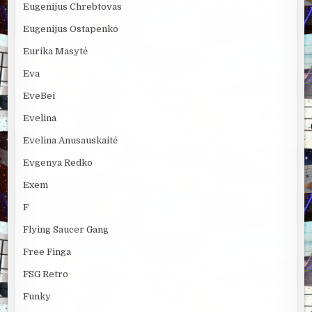
Eugenijus Chrebtovas
Eugenijus Ostapenko
Eurika Masytė
Eva
EveBei
Evelina
Evelina Anusauskaitė
Evgenya Redko
Exem
F
Flying Saucer Gang
Free Finga
FSG Retro
Funky