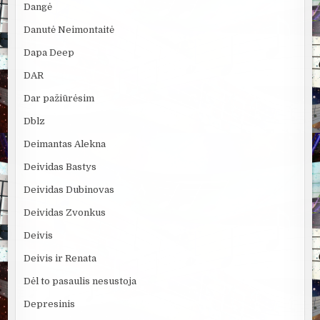
Dangė
Danutė Neimontaitė
Dapa Deep
DAR
Dar pažiūrėsim
Dblz
Deimantas Alekna
Deividas Bastys
Deividas Dubinovas
Deividas Zvonkus
Deivis
Deivis ir Renata
Dėl to pasaulis nesustoja
Depresinis