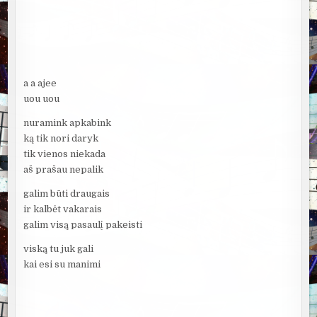
a a ajee
uou uou
nuramink apkabink
ką tik nori daryk
tik vienos niekada
aš prašau nepalik
galim būti draugais
ir kalbėt vakarais
galim visą pasaulį pakeisti
viską tu juk gali
kai esi su manimi