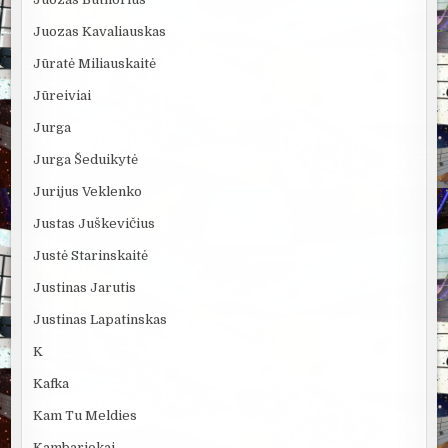
Juozas Kavaliauskas
Jūratė Miliauskaitė
Jūreiviai
Jurga
Jurga Šeduikytė
Jurijus Veklenko
Justas Juškevičius
Justė Starinskaitė
Justinas Jarutis
Justinas Lapatinskas
K
Kafka
Kam Tu Meldies
Kambariokai