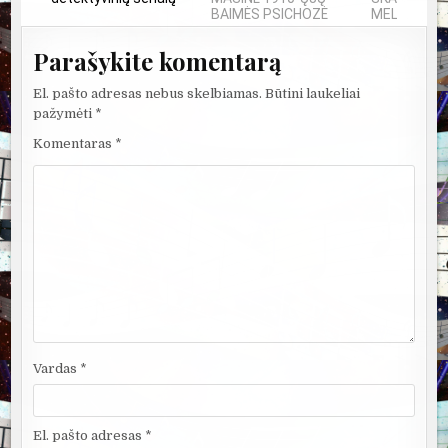
BAIMĖS PSICHOZĖ
MELAI IR MIL
Parašykite komentarą
El. pašto adresas nebus skelbiamas.
Būtini laukeliai
pažymėti
*
Komentaras
*
Vardas
*
El. pašto adresas
*