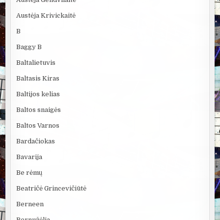
Austėja Krivickaitė
B
Baggy B
Baltalietuvis
Baltasis Kiras
Baltijos kelias
Baltos snaigės
Baltos Varnos
Bardačiokas
Bavarija
Be rėmų
Beatričė Grincevičiūtė
Berneen
Bernužėlia