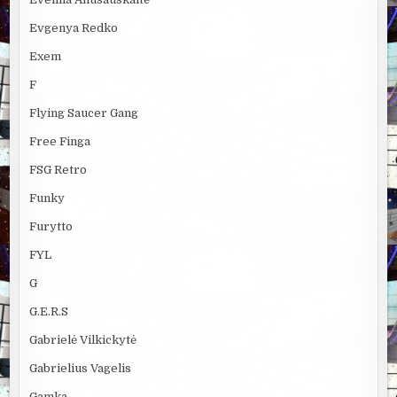
Evgenya Redko
Exem
F
Flying Saucer Gang
Free Finga
FSG Retro
Funky
Furytto
FYL
G
G.E.R.S
Gabrielė Vilkickytė
Gabrielius Vagelis
Gamka