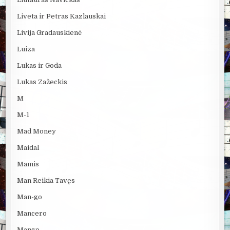
Liveta ir Petras Kazlauskai
Livija Gradauskienė
Luiza
Lukas ir Goda
Lukas Zažeckis
M
M-1
Mad Money
Maidal
Mamis
Man Reikia Tavęs
Man-go
Mancero
Mango