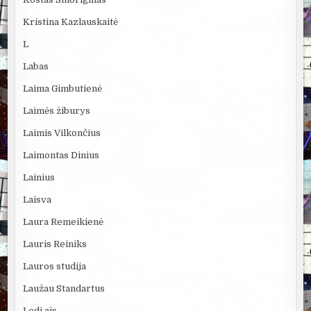
Kristina Kazlauskaitė
L
Labas
Laima Gimbutienė
Laimės žiburys
Laimis Vilkončius
Laimontas Dinius
Lainius
Laisva
Laura Remeikienė
Lauris Reiniks
Lauros studija
Laužau Standartus
Ledi ais