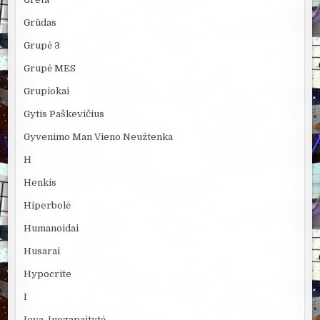
Grūdas
Grupė 3
Grupė MES
Grupiokai
Gytis Paškevičius
Gyvenimo Man Vieno Neužtenka
H
Henkis
Hiperbolė
Humanoidai
Husarai
Hypocrite
I
Ieva Juozapaitytė