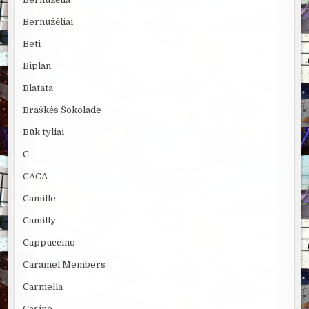
Bernužėliai
Beti
Biplan
Blatata
Braškės Šokolade
Būk tyliai
C
CACA
Camille
Camilly
Cappuccino
Caramel Members
Carmella
Casino