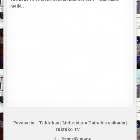
meilė…
Navigacija
Pavasaris – Tuktukas | Lietuviškos Dainelės vaikams |
tarp
Tuktuko TV →
← ? – Pamiršk mane