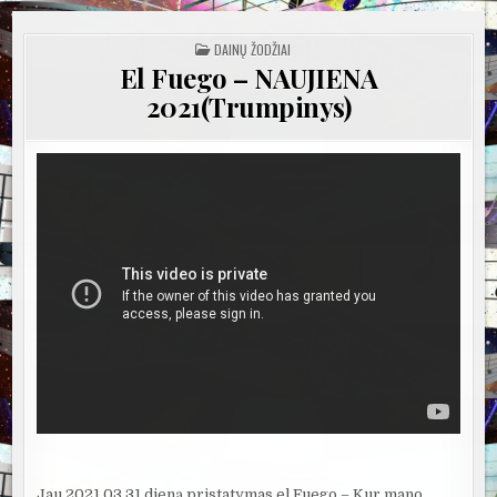
POSTED
DAINŲ ŽODŽIAI
IN
El Fuego – NAUJIENA
2021(Trumpinys)
Jau 2021 03 31 dieną pristatymas el Fuego – Kur mano