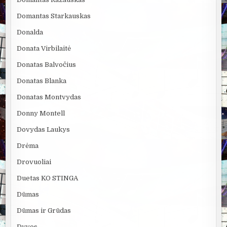
Domantas Starkauskas
Donalda
Donata Virbilaitė
Donatas Balvočius
Donatas Blanka
Donatas Montvydas
Donny Montell
Dovydas Laukys
Drėma
Drovuoliai
Duetas KO STINGA
Dūmas
Dūmas ir Grūdas
Dyvos