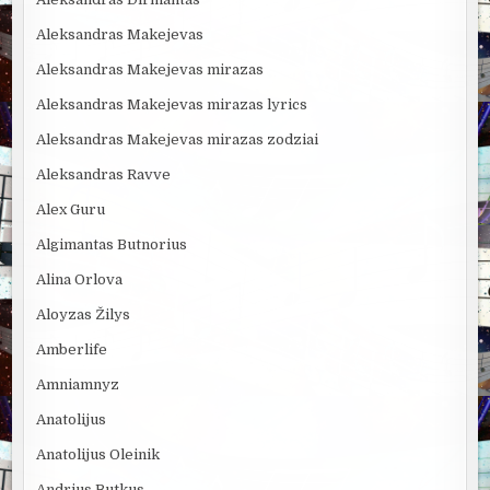
Aleksandras Makejevas
Aleksandras Makejevas mirazas
Aleksandras Makejevas mirazas lyrics
Aleksandras Makejevas mirazas zodziai
Aleksandras Ravve
Alex Guru
Algimantas Butnorius
Alina Orlova
Aloyzas Žilys
Amberlife
Amniamnyz
Anatolijus
Anatolijus Oleinik
Andrius Butkus