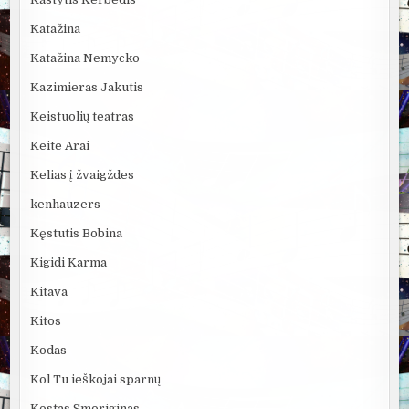
Katažina
Katažina Nemycko
Kazimieras Jakutis
Keistuolių teatras
Keite Arai
Kelias į žvaigždes
kenhauzers
Kęstutis Bobina
Kigidi Karma
Kitava
Kitos
Kodas
Kol Tu ieškojai sparnų
Kostas Smoriginas