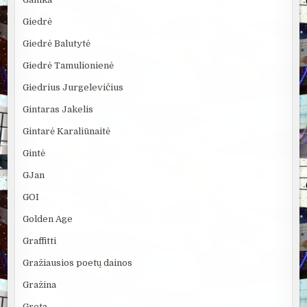
Giedrė
Giedrė Balutytė
Giedrė Tamulionienė
Giedrius Jurgelevičius
Gintaras Jakelis
Gintarė Karaliūnaitė
Gintė
GJan
GOI
Golden Age
Graffitti
Gražiausios poetų dainos
Gražina
Greta