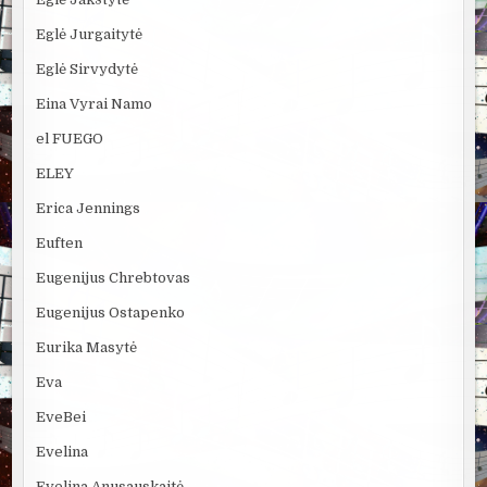
Eglė Jurgaitytė
Eglė Sirvydytė
Eina Vyrai Namo
el FUEGO
ELEY
Erica Jennings
Euften
Eugenijus Chrebtovas
Eugenijus Ostapenko
Eurika Masytė
Eva
EveBei
Evelina
Evelina Anusauskaitė