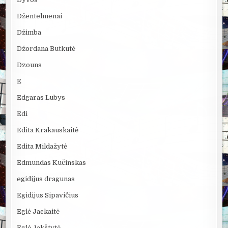
Džentelmenai
Džimba
Džordana Butkutė
Dzouns
E
Edgaras Lubys
Edi
Edita Krakauskaitė
Edita Mildažytė
Edmundas Kučinskas
egidijus dragunas
Egidijus Sipavičius
Eglė Jackaitė
Eglė Jakštytė