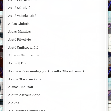
Agnė Sabulytė
Agnė Vaitekėnaitė
Aidas Giniotis
Aidas Manikas
Aistė Pilvelytė
Aistė Smilgevičiūtė
Aivaras Stepukonis
Aktorių Duo
Akvilė – Sako meilė gydo (Bäsello Official remix)
Akvilė Staražinskaitė
Alanas Chošnau
Aldutė Astrauskienė
Alekna
Aleksandras Dirmantas