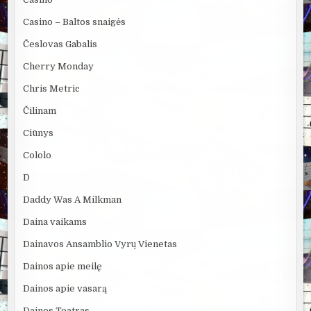
Casino – Baltos snaigės
Česlovas Gabalis
Cherry Monday
Chris Metric
Čilinam
Ciūnys
Cololo
D
Daddy Was A Milkman
Daina vaikams
Dainavos Ansamblio Vyrų Vienetas
Dainos apie meilę
Dainos apie vasarą
Dainos Teatras