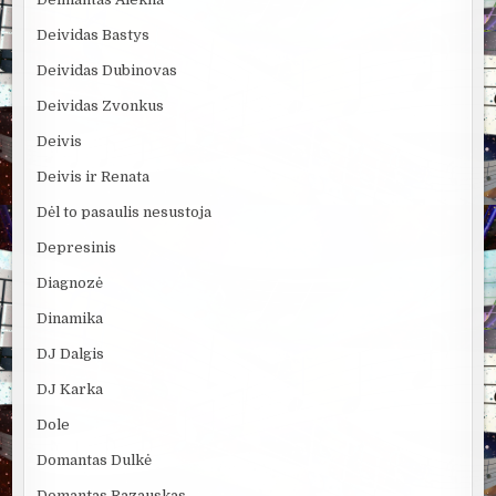
Deividas Bastys
Deividas Dubinovas
Deividas Zvonkus
Deivis
Deivis ir Renata
Dėl to pasaulis nesustoja
Depresinis
Diagnozė
Dinamika
DJ Dalgis
DJ Karka
Dole
Domantas Dulkė
Domantas Razauskas