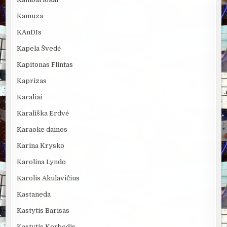
Kamuza
KAnDIs
Kapela Švedė
Kapitonas Flintas
Kaprizas
Karaliai
Karališka Erdvė
Karaoke dainos
Karina Krysko
Karolina Lyndo
Karolis Akulavičius
Kastaneda
Kastytis Barisas
Kastytis Kerbedis