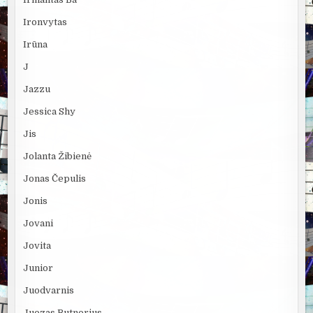
Ironvytas
Irūna
J
Jazzu
Jessica Shy
Jis
Jolanta Žibienė
Jonas Čepulis
Jonis
Jovani
Jovita
Junior
Juodvarnis
Juozas Butnorius