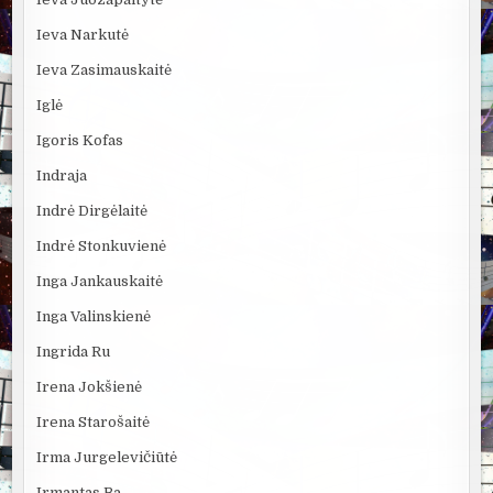
Ieva Narkutė
Ieva Zasimauskaitė
Iglė
Igoris Kofas
Indraja
Indrė Dirgėlaitė
Indrė Stonkuvienė
Inga Jankauskaitė
Inga Valinskienė
Ingrida Ru
Irena Jokšienė
Irena Starošaitė
Irma Jurgelevičiūtė
Irmantas Ba