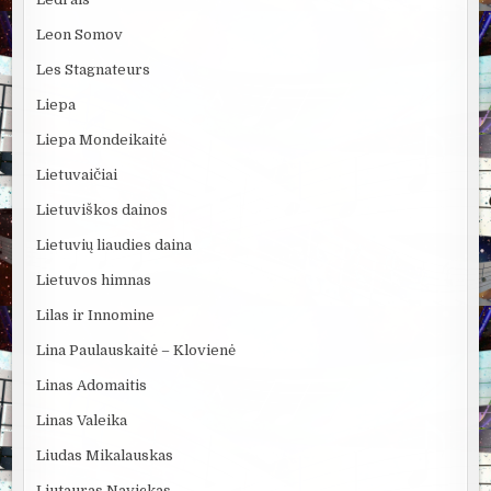
Leon Somov
Les Stagnateurs
Liepa
Liepa Mondeikaitė
Lietuvaičiai
Lietuviškos dainos
Lietuvių liaudies daina
Lietuvos himnas
Lilas ir Innomine
Lina Paulauskaitė – Klovienė
Linas Adomaitis
Linas Valeika
Liudas Mikalauskas
Liutauras Navickas