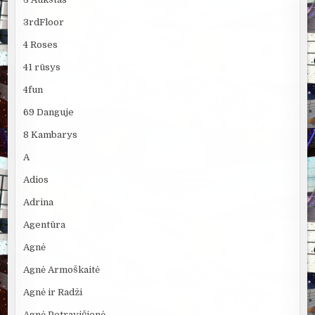
3rdFloor
4 Roses
41 rūsys
4fun
69 Danguje
8 Kambarys
A
Adios
Adrina
Agentūra
Agnė
Agnė Armoškaitė
Agnė ir Radži
Agnė Petravičienė