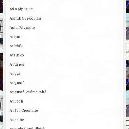
Aš Kaip ir Tu
Asmik Gregorian
Asta Pilypaitė
Atlanta
Atleisk
Atsitiko
Audrius
Auggi
Augustė
Augustė Vedrickaitė
Auroch
Aušra Cicėnaitė
Aušrinė
Austėja Gendvilaitė