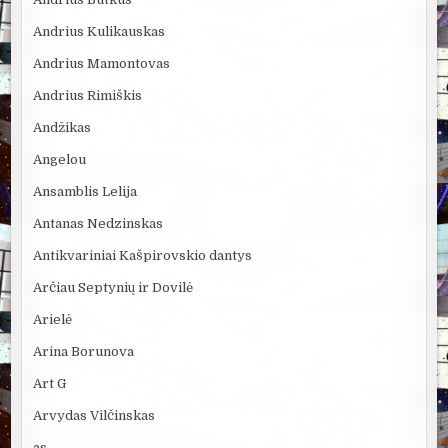
Andrius Kulikauskas
Andrius Mamontovas
Andrius Rimiškis
Andžikas
Angelou
Ansamblis Lelija
Antanas Nedzinskas
Antikvariniai Kašpirovskio dantys
Arčiau Septynių ir Dovilė
Arielė
Arina Borunova
Art G
Arvydas Vilčinskas
as