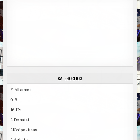
KATEGORIJOS
# Albumai
0-9
16 Hz
2 Donatai
2Kvėpavimas
3 Aukštas