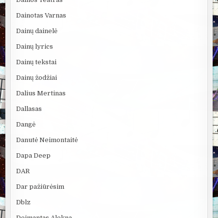
Dainotas Varnas
Dainų dainelė
Dainų lyrics
Dainų tekstai
Dainų žodžiai
Dalius Mertinas
Dallasas
Dangė
Danutė Neimontaitė
Dapa Deep
DAR
Dar pažiūrėsim
Dblz
Deimantas Alekna