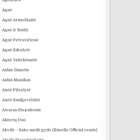
Agnė
Agnė Armoškaitė
Agnė ir Radži
Agnė Petravičienė
Agnė Sabulytė
Agnė Vaitekėnaitė
Aidas Giniotis
Aidas Manikas
Aistė Pilvelytė
Aistė Smilgevičiūtė
Aivaras Stepukonis
Aktorių Duo
Akvilė – Sako meilė gydo (Bäsello Official remix)
Akvilė Staražinskaitė