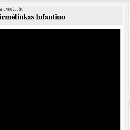
POSTED
DAINŲ ŽODŽIAI
IN
rmėliukas Infantino