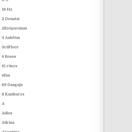
16 Hz
2 Donatai
2Kvėpavimas
3 Aukštas
3rdFloor
4 Roses
41 rūsys
4fun
69 Danguje
8 Kambarys
A
Adios
Adrina
Agentūra