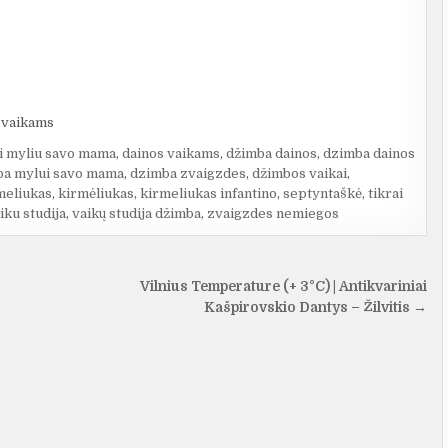
svaikams
ai myliu savo mama
,
dainos vaikams
,
džimba dainos
,
dzimba dainos
ba mylui savo mama
,
dzimba zvaigzdes
,
džimbos vaikai
,
meliukas
,
kirmėliukas
,
kirmeliukas infantino
,
septyntaškė
,
tikrai
iku studija
,
vaikų studija džimba
,
zvaigzdes nemiegos
Vilnius Temperature (+ 3°C) | Antikvariniai
Kašpirovskio Dantys – Žilvitis →