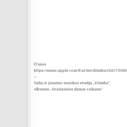
iTunes
https://music.apple.com/lt/artist/džimba/13257358
—
Vaikų ir jaunimo muzikos studija „Džimba”.
Albumas „Gražiausios dainas vaikams”