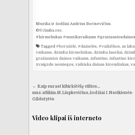
Muzika ir žodžiai Andrius Borisevičius.
©℗Jimba rec.
#kirmeliukas #muzikavaikams #graziausiosdaino
Tagged
#boružėlė
,
#dainelės
,
#vaikiškos
,
as lab
vaikams
,
dzimba kirmeliukas
,
dzimba laseliai
,
dzim
gražiausios dainos vaikams
,
infantino
,
infantino kir
zvaigzde nemiegos
,
vaikiska dainas kiremliukas
,
va
Navigacija
← Kaip surast kibirkštėlę vilties…
tarp
muz.atlikim.St.Liupkevičius,žodžiai I.Navikienės-
Gildutytės
įrašų
Video klipai iš interneto