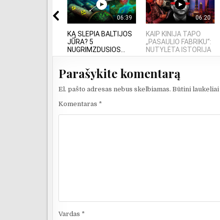
06:39
06:20
KĄ SLEPIA BALTIJOS
KAIP KINIJA TAPO
JŪRA? 5
„PASAULIO FABRIKU“:
NUGRIMZDUSIOS...
NUTYLĖTA ISTORIJA
Parašykite komentarą
El. pašto adresas nebus skelbiamas.
Būtini laukelia
Komentaras
*
Vardas
*