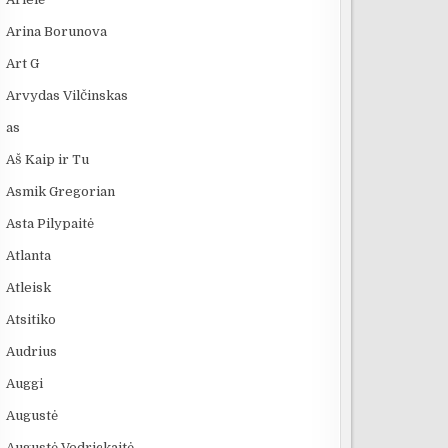
Arina Borunova
Art G
Arvydas Vilčinskas
as
Aš Kaip ir Tu
Asmik Gregorian
Asta Pilypaitė
Atlanta
Atleisk
Atsitiko
Audrius
Auggi
Augustė
Augustė Vedrickaitė