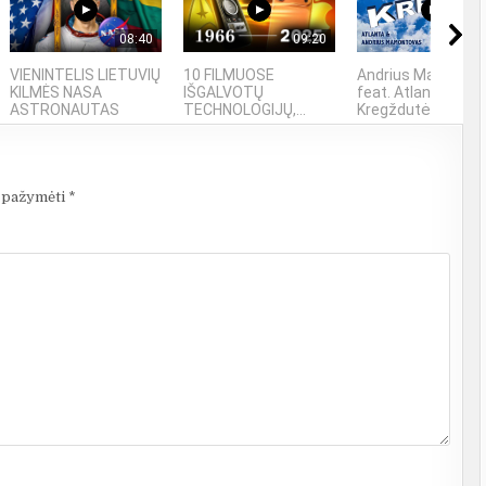
08:40
09:20
03
VIENINTELIS LIETUVIŲ
10 FILMUOSE
Andrius Mamonto
KILMĖS NASA
IŠGALVOTŲ
feat. Atlanta -
ASTRONAUTAS
TECHNOLOGIJŲ,...
Kregždutės
i pažymėti
*