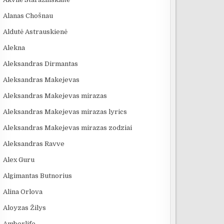
Alanas Chošnau
Aldutė Astrauskienė
Alekna
Aleksandras Dirmantas
Aleksandras Makejevas
Aleksandras Makejevas mirazas
Aleksandras Makejevas mirazas lyrics
Aleksandras Makejevas mirazas zodziai
Aleksandras Ravve
Alex Guru
Algimantas Butnorius
Alina Orlova
Aloyzas Žilys
Amberlife