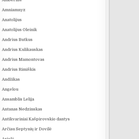
Amniamnyz
:21
07:18
12:25
Anatolijus
vas
KAS SUKŪRĖ DIRBTINĮ
10 įsimintinų
69 Danguje -
INTELEKTĄ? KILMĖS
detektyvinių serialų
Lakštutė Ma
Anatolijus Oleinik
ISTORIJA IR FAKTAI
Andrius Butkus
Andrius Kulikauskas
Andrius Mamontovas
Andrius Rimiškis
Andžikas
Angelou
Ansamblis Lelija
Antanas Nedzinskas
Antikvariniai Kašpirovskio dantys
Arčiau Septynių ir Dovilė
Arielė