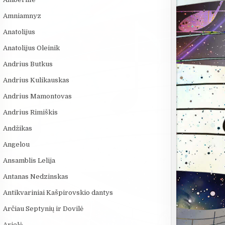
Amniamnyz
Anatolijus
Anatolijus Oleinik
Andrius Butkus
Andrius Kulikauskas
Andrius Mamontovas
Andrius Rimiškis
Andžikas
Angelou
Ansamblis Lelija
Antanas Nedzinskas
Antikvariniai Kašpirovskio dantys
Arčiau Septynių ir Dovilė
Arielė