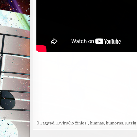
Tagged
„Dviračio žinios“
,
himnas
,
humoras
,
Kazlų