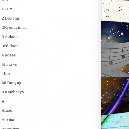
16 Hz
2 Donatai
2Kvėpavimas
3 Aukštas
3rdFloor
4 Roses
41 rūsys
4fun
69 Danguje
8 Kambarys
A
Adios
Adrina
Agentūra