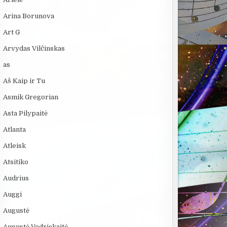
Arina Borunova
Art G
Arvydas Vilčinskas
as
Aš Kaip ir Tu
Asmik Gregorian
Asta Pilypaitė
Atlanta
Atleisk
Atsitiko
Audrius
Auggi
Augustė
Augustė Vedrickaitė