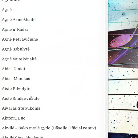
Agnė
Agnė Armoškaitė
Agnė ir Radži
Agnė Petravičienė
Agnė Sabulytė
Agnė Vaitekėnaitė
:41
09:00
08:01
Aidas Giniotis
KAMUOLINIS ŽAIBAS:
4 PASAULINĖS
KĄ SLEPIA B
MĮSLINGA GAMTOS
TECHNOLOGIJOS,
JŪRA? 5
Aidas Manikas
PASLAPTIS
KURIAS SUKŪRĖ...
NUGRIMZDUSI
Aistė Pilvelytė
Aistė Smilgevičiūtė
Aivaras Stepukonis
Aktorių Duo
Akvilė – Sako meilė gydo (Bäsello Official remix)
Akvilė Staražinskaitė