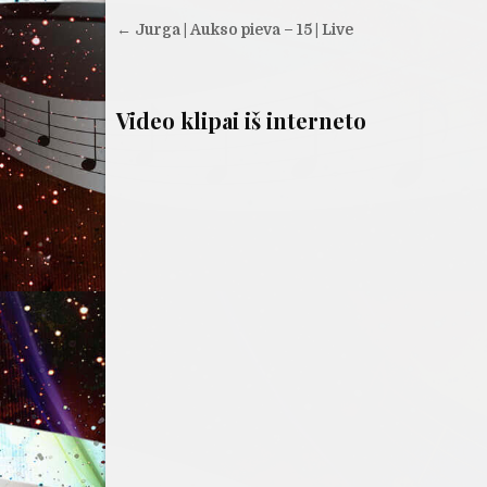
Navigacija
← Jurga | Aukso pieva – 15 | Live
tarp
įrašų
Video klipai iš interneto