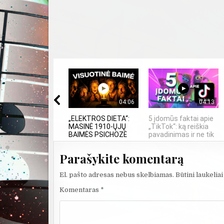
04:06
04:13
„ELEKTROS DIETA“:
5 įdomūs faktai apie
MASINĖ 1910-ŲJŲ
„TikTok“: ką reiškia
BAIMĖS PSICHOZĖ
pavadinimas ir ne tik
Parašykite komentarą
El. pašto adresas nebus skelbiamas.
Būtini laukelia
Komentaras
*