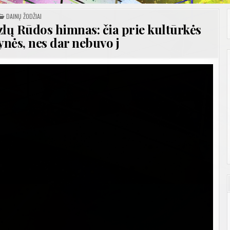
POSTED
DAINŲ ŽODŽIAI
IN
zlų Rūdos himnas: čia prie kultūrkės
ynės, nes dar nebuvo j