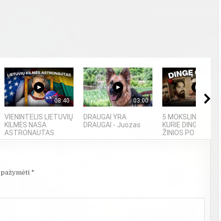
08:40
03:00
09
VIENINTELIS LIETUVIŲ
DRAUGAI YRA
5 MOKSLININKAI,
KILMĖS NASA
DRAUGAI - Juozas
KURIE DINGO BE
ASTRONAUTAS
ŽINIOS PO SAVO...
i pažymėti
*