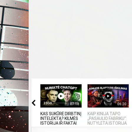
07:18
06:20
KAS SUKŪRĖ DIRBTINĮ
KAIP KINIJA TAPO
INTELEKTĄ? KILMĖS
„PASAULIO FABRIKU“:
ISTORIJA IR FAKTAI
NUTYLĖTA ISTORIJA