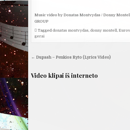
Music video by Donatas Montvydas / Donny Montel
GROUP
Tagged
donatas montvydas
,
donny montell
,
Eurov
gerai
Navigacija
← Dupash – Penkios Ryto (Lyrics Video)
tarp
įrašų
Video klipai iš interneto