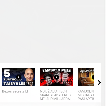
11:22
10:24
09
Bezos secrets LT
6 DIDŽIAUSI TECH
KAMUOLINIS ŽAIBA
SKANDALAI: AFEROS,
MĮSLINGA GAMTO
MELAI IR MILIJARDAI...
PASLAPTIS