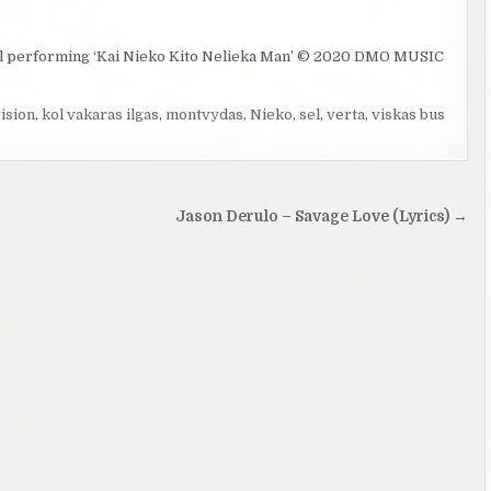
l performing ‘Kai Nieko Kito Nelieka Man’ © 2020 DMO MUSIC
ision
,
kol vakaras ilgas
,
montvydas
,
Nieko
,
sel
,
verta
,
viskas bus
Jason Derulo – Savage Love (Lyrics) →