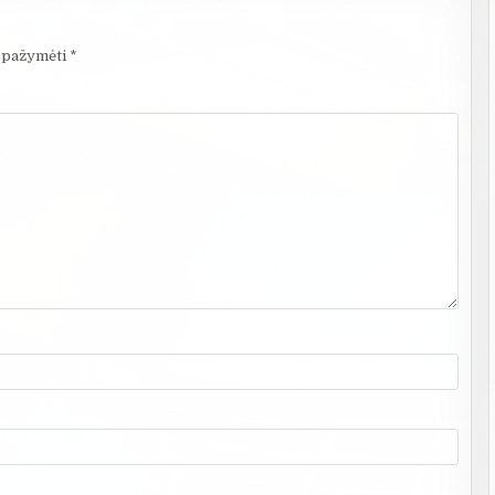
i pažymėti
*