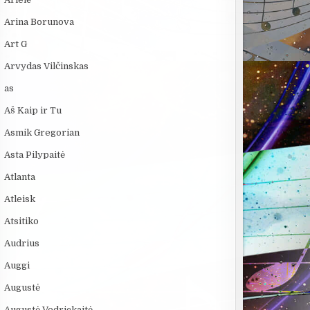
Arina Borunova
Art G
Arvydas Vilčinskas
as
Aš Kaip ir Tu
Asmik Gregorian
Asta Pilypaitė
Atlanta
Atleisk
Atsitiko
Audrius
Auggi
Augustė
Augustė Vedrickaitė