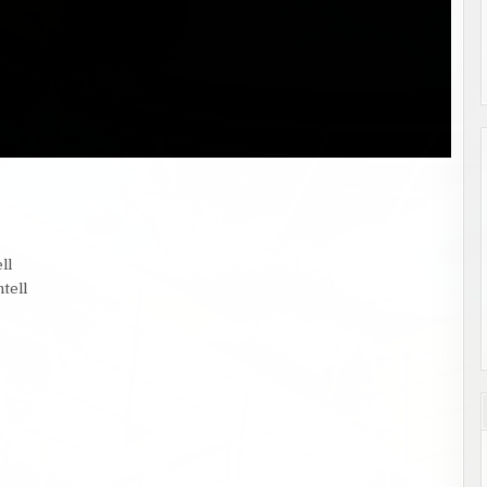
ll
tell