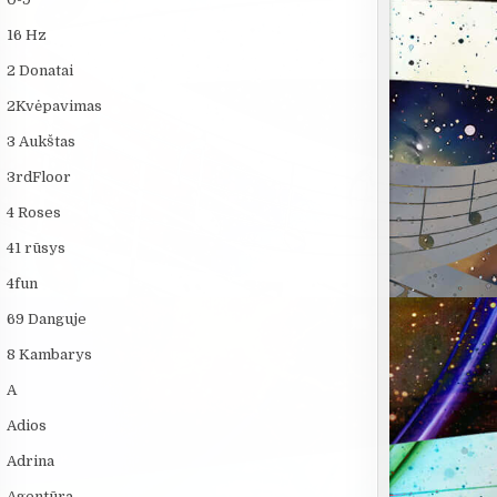
16 Hz
2 Donatai
2Kvėpavimas
3 Aukštas
3rdFloor
4 Roses
41 rūsys
4fun
69 Danguje
8 Kambarys
A
Adios
Adrina
Agentūra