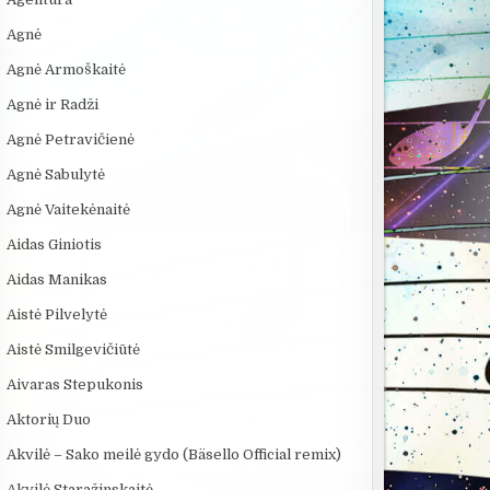
Agnė
Agnė Armoškaitė
Agnė ir Radži
Agnė Petravičienė
Agnė Sabulytė
Agnė Vaitekėnaitė
Aidas Giniotis
Aidas Manikas
Aistė Pilvelytė
Aistė Smilgevičiūtė
Aivaras Stepukonis
:00
15:45
03:00
Aktorių Duo
S:
10 įtemptų, kraują
DRAUGAI YRA
„MIRĘS INTE
S
stingdančių kino
DRAUGAI - Juozas
KODĖL DIDŽIO
Akvilė – Sako meilė gydo (Bäsello Official remix)
istorijų
INTERNETO NĖ
Akvilė Staražinskaitė