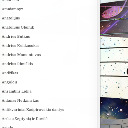
Amniamnyz
Anatolijus
Anatolijus Oleinik
Andrius Butkus
Andrius Kulikauskas
Andrius Mamontovas
Andrius Rimiškis
Andžikas
Angelou
Ansamblis Lelija
Antanas Nedzinskas
Antikvariniai Kašpirovskio dantys
Arčiau Septynių ir Dovilė
Arielė