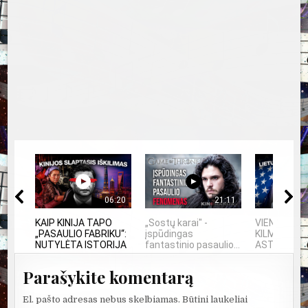
06:20
21:11
KAIP KINIJA TAPO
„Sostų karai" -
VIENINTELIS
„PASAULIO FABRIKU“:
įspūdingas
KILMĖS NA
NUTYLĖTA ISTORIJA
fantastinio pasaulio...
ASTRONAU
Parašykite komentarą
El. pašto adresas nebus skelbiamas.
Būtini laukeliai