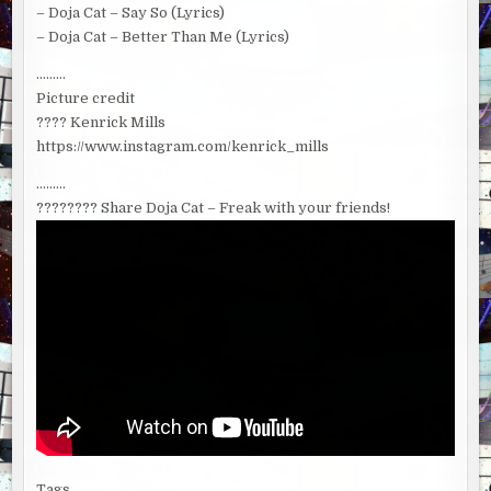
– Doja Cat – Say So (Lyrics)
– Doja Cat – Better Than Me (Lyrics)
………
Picture credit
???? Kenrick Mills
https://www.instagram.com/kenrick_mills
………
????‍???? Share Doja Cat – Freak with your friends!
Tags