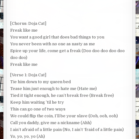
[Chorus: Doja Cat]
Freak like me
You want a good girl that does bad things to you
You never been with no one as nasty as me
Spice up your life, come get a freak (Doo doo doo doo doo
doo doo)
Freak like me
[Verse 1: Doja Cat]
Tie him down to my queen bed
Tease him just enough to hate me (Hate me)
Tied it tight enough, he can’t break free (Break free)
Keep him waiting ’til he try
This can go one of two ways
We could flip the coin, I’ll be your slave (Ooh, ooh, ooh)
Call you daddy, give me a nickname (Ahh)
I ain’t afraid of a little pain (No, I ain’t ‘fraid of a little pain)
Yo, yo, yo, yo (Ah)