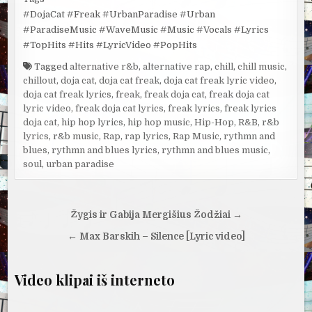
#DojaCat #Freak #UrbanParadise #Urban
#ParadiseMusic #WaveMusic #Music #Vocals #Lyrics
#TopHits #Hits #LyricVideo #PopHits
Tagged
alternative r&b
,
alternative rap
,
chill
,
chill music
,
chillout
,
doja cat
,
doja cat freak
,
doja cat freak lyric video
,
doja cat freak lyrics
,
freak
,
freak doja cat
,
freak doja cat
lyric video
,
freak doja cat lyrics
,
freak lyrics
,
freak lyrics
doja cat
,
hip hop lyrics
,
hip hop music
,
Hip-Hop
,
R&B
,
r&b
lyrics
,
r&b music
,
Rap
,
rap lyrics
,
Rap Music
,
rythmn and
blues
,
rythmn and blues lyrics
,
rythmn and blues music
,
soul
,
urban paradise
Navigacija
Žygis ir Gabija Mergišius Žodžiai →
tarp
← Max Barskih – Silence [Lyric video]
įrašų
Video klipai iš interneto