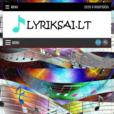
Skip
MENU
2026 8 RUGPJŪČIO
to
content
Dainų Žodžiai, Karaoke
Lietuviškų dainų žodžiai
MENU