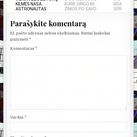
KILMĖS NASA
KURIE DINGO BE
BRANDUOLIN
ASTRONAUTAS
ŽINIOS PO SAVO...
SPROGIMAI..
Parašykite komentarą
El. pašto adresas nebus skelbiamas.
Būtini laukeliai
pažymėti
*
Komentaras
*
Vardas
*