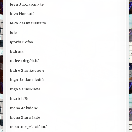
Ieva Juozapaitytė
Ieva Narkutė
Ieva Zasimauskaitė
Iglė
Igoris Kofas
Indraja
Indrė Dirgėlaitė
Indrė Stonkuvienė
Inga Jankauskaitė
Inga Valinskienė
Ingrida Ru
Irena Jokšienė
Irena Starošaitė
Irma Jurgelevičiūtė