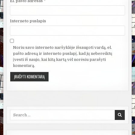
El. pašto adresas
*
Interneto puslapis
Noriu savo interneto naršyklėje išsaugoti vardą, el.
pašto adresą ir interneto puslapį, kad jų nebereiktų
įvesti iš naujo, kai kitą kartą vėl norėsiu parašyti
komentarą.
Search
for: