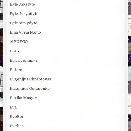
Eglė Jakštytė
Eglė Jurgaitytė
Eglė Sirvydytė
Eina Vyrai Namo
el FUEGO
ELEY
Erica Jennings
Euften
Eugenijus Chrebtovas
Eugenijus Ostapenko
Eurika Masytė
Eva
EveBei
Evelina