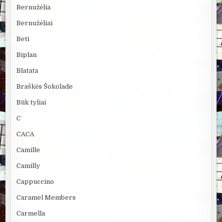
Bernužėlia
Bernužėliai
Beti
Biplan
Blatata
Braškės Šokolade
Būk tyliai
C
CACA
Camille
Camilly
Cappuccino
Caramel Members
Carmella