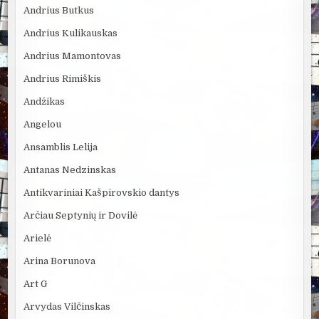
Andrius Butkus
Andrius Kulikauskas
Andrius Mamontovas
Andrius Rimiškis
Andžikas
Angelou
Ansamblis Lelija
Antanas Nedzinskas
Antikvariniai Kašpirovskio dantys
Arčiau Septynių ir Dovilė
Arielė
Arina Borunova
Art G
Arvydas Vilčinskas