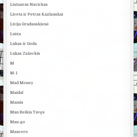
Liutauras Navickas
Liveta ir Petras Kazlauskai
Livija Gradauskienė
Luiza
Lukas ir Goda
Lukas Zažeckis
M
M-1
Mad Money
Maidal
Mamis
Man Reikia Tavęs
Man-go
Mancero