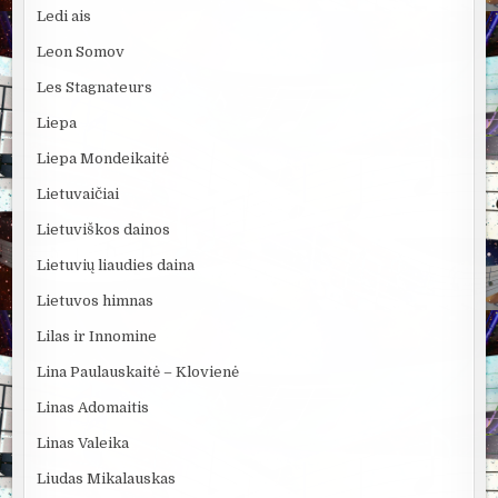
Ledi ais
Leon Somov
Les Stagnateurs
Liepa
Liepa Mondeikaitė
Lietuvaičiai
Lietuviškos dainos
Lietuvių liaudies daina
Lietuvos himnas
Lilas ir Innomine
Lina Paulauskaitė – Klovienė
Linas Adomaitis
Linas Valeika
Liudas Mikalauskas