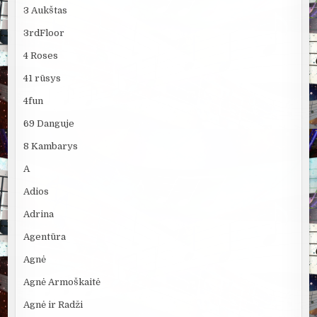
3 Aukštas
3rdFloor
4 Roses
41 rūsys
4fun
69 Danguje
8 Kambarys
A
Adios
Adrina
Agentūra
Agnė
Agnė Armoškaitė
Agnė ir Radži