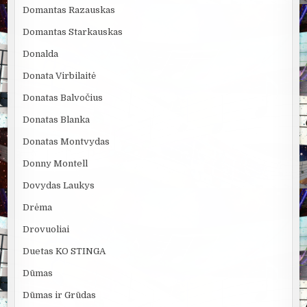
Domantas Razauskas
Domantas Starkauskas
Donalda
Donata Virbilaitė
Donatas Balvočius
Donatas Blanka
Donatas Montvydas
Donny Montell
Dovydas Laukys
Drėma
Drovuoliai
Duetas KO STINGA
Dūmas
Dūmas ir Grūdas