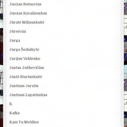
Juozas Butnorius
Juozas Kavaliauskas
Jūratė Miliauskaitė
Jūreiviai
Jurga
Jurga Šeduikytė
Jurijus Veklenko
Justas Juškevičius
Justė Starinskaitė
Justinas Jarutis
Justinas Lapatinskas
K
Kafka
Kam Tu Meldies