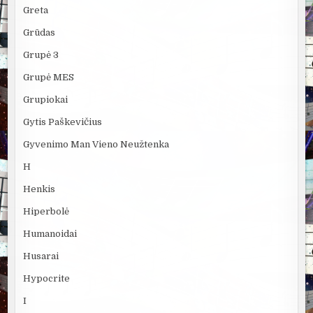
Greta
Grūdas
Grupė 3
Grupė MES
Grupiokai
Gytis Paškevičius
Gyvenimo Man Vieno Neužtenka
H
Henkis
Hiperbolė
Humanoidai
Husarai
Hypocrite
I