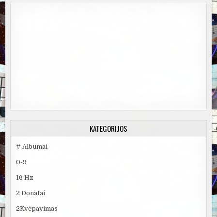
KATEGORIJOS
# Albumai
0-9
16 Hz
2 Donatai
2Kvėpavimas