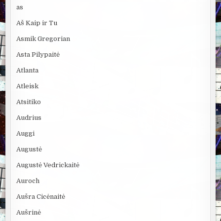
as
Aš Kaip ir Tu
Asmik Gregorian
Asta Pilypaitė
Atlanta
Atleisk
Atsitiko
Audrius
Auggi
Augustė
Augustė Vedrickaitė
Auroch
Aušra Cicėnaitė
Aušrinė