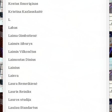
Kostas Smoriginas
Kristina Kazlauskaitė
L
Labas
Laima Gimbutienė
Laimės žiburys
Laimis Vilkončius
Laimontas Dinius
Lainius
Laisva
Laura Remeikienė
Lauris Reiniks
Lauros studija
Laužau Standartus