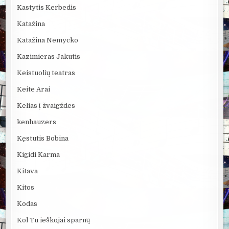
Kastytis Kerbedis
Katažina
Katažina Nemycko
Kazimieras Jakutis
Keistuolių teatras
Keite Arai
Kelias į žvaigždes
kenhauzers
Kęstutis Bobina
Kigidi Karma
Kitava
Kitos
Kodas
Kol Tu ieškojai sparnų