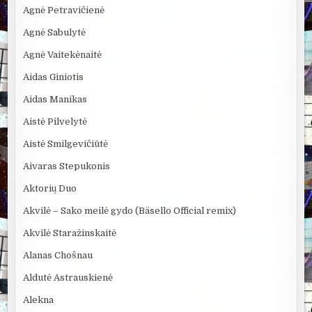
Agnė Petravičienė
Agnė Sabulytė
Agnė Vaitekėnaitė
Aidas Giniotis
Aidas Manikas
Aistė Pilvelytė
Aistė Smilgevičiūtė
Aivaras Stepukonis
Aktorių Duo
Akvilė – Sako meilė gydo (Bäsello Official remix)
Akvilė Staražinskaitė
Alanas Chošnau
Aldutė Astrauskienė
Alekna