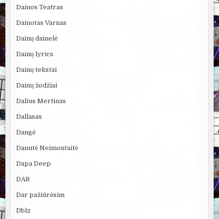
Dainos Teatras
Dainotas Varnas
Dainų dainelė
Dainų lyrics
Dainų tekstai
Dainų žodžiai
Dalius Mertinas
Dallasas
Dangė
Danutė Neimontaitė
Dapa Deep
DAR
Dar pažiūrėsim
Dblz