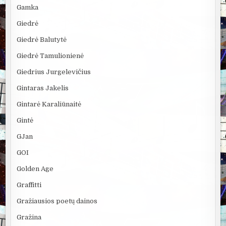
Gamka
Giedrė
Giedrė Balutytė
Giedrė Tamulionienė
Giedrius Jurgelevičius
Gintaras Jakelis
Gintarė Karaliūnaitė
Gintė
GJan
GOI
Golden Age
Graffitti
Gražiausios poetų dainos
Gražina