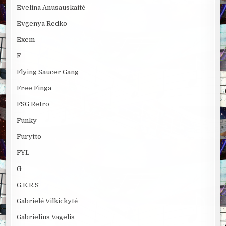
Evelina Anusauskaitė
Evgenya Redko
Exem
F
Flying Saucer Gang
Free Finga
FSG Retro
Funky
Furytto
FYL
G
G.E.R.S
Gabrielė Vilkickytė
Gabrielius Vagelis