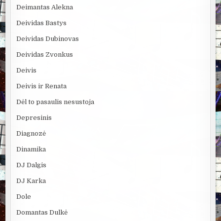
Deimantas Alekna
Deividas Bastys
Deividas Dubinovas
Deividas Zvonkus
Deivis
Deivis ir Renata
Dėl to pasaulis nesustoja
Depresinis
Diagnozė
Dinamika
DJ Dalgis
DJ Karka
Dole
Domantas Dulkė