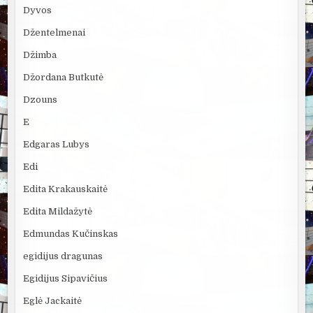
Dyvos
Džentelmenai
Džimba
Džordana Butkutė
Dzouns
E
Edgaras Lubys
Edi
Edita Krakauskaitė
Edita Mildažytė
Edmundas Kučinskas
egidijus dragunas
Egidijus Sipavičius
Eglė Jackaitė