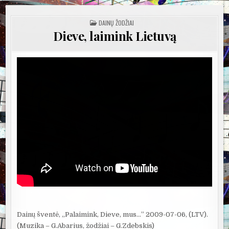
POSTED
DAINŲ ŽODŽIAI
IN
Dieve, laimink Lietuvą
Dainų šventė, „Palaimink, Dieve, mus…” 2009-07-06, (LTV).
(Muzika – G.Abarius, žodžiai – G.Zdebskis)