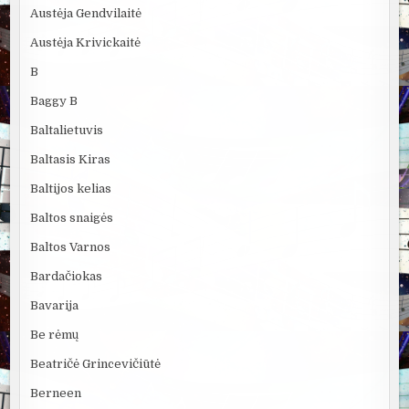
Austėja Gendvilaitė
Austėja Krivickaitė
B
Baggy B
Baltalietuvis
Baltasis Kiras
Baltijos kelias
Baltos snaigės
Baltos Varnos
Bardačiokas
Bavarija
Be rėmų
Beatričė Grincevičiūtė
Berneen