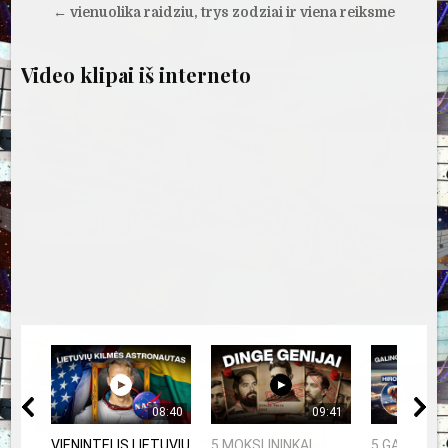
tarp
← vienuolika raidziu, trys zodziai ir viena reiksme
įrašų
Video klipai iš interneto
08:40
09:41
VIENINTELIS LIETUVIŲ
5 MOKSLININKAI,
5 GALINGIAU