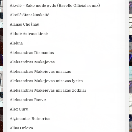
Akvilė – Sako meilė gydo (Bäsello Official remix)
Akvilė Staražinskaitė
Alanas Chošnau
Aldutė Astrauskienė
Alekna
Aleksandras Dirmantas
Aleksandras Makejevas
Aleksandras Makejevas mirazas
Aleksandras Makejevas mirazas lyrics
Aleksandras Makejevas mirazas zodziai
Aleksandras Ravve
Alex Guru
Algimantas Butnorius
Alina Orlova