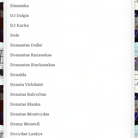
Dinamika
DJ Dalgis
DJ Karka
Dole
Domantas Dulkė
Domantas Razauskas
Domantas Starkauskas
Donalda
Donata Virbilaitė
Donatas Balvočius
Donatas Blanka
Donatas Montvydas
Donny Montell
Dovydas Laukys