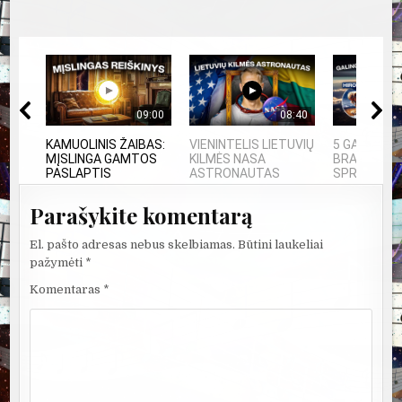
09:00
08:40
KAMUOLINIS ŽAIBAS:
VIENINTELIS LIETUVIŲ
5 GALINGIAU
MĮSLINGA GAMTOS
KILMĖS NASA
BRANDUOLIN
PASLAPTIS
ASTRONAUTAS
SPROGIMAI..
Parašykite komentarą
El. pašto adresas nebus skelbiamas.
Būtini laukeliai
pažymėti
*
Komentaras
*