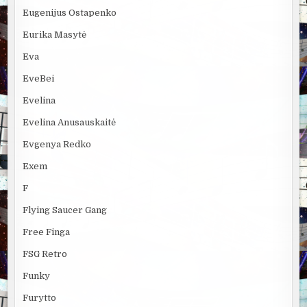
Eugenijus Ostapenko
Eurika Masytė
Eva
EveBei
Evelina
Evelina Anusauskaitė
Evgenya Redko
Exem
F
Flying Saucer Gang
Free Finga
FSG Retro
Funky
Furytto