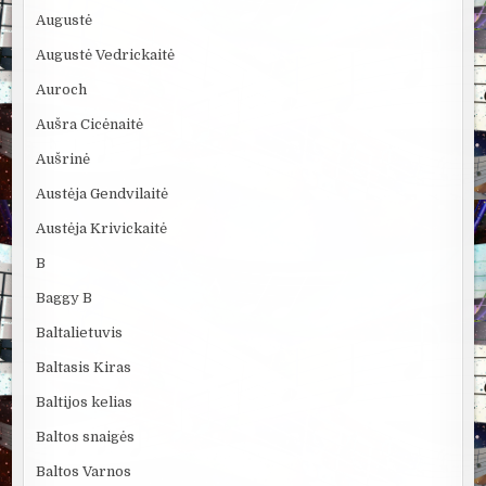
Augustė
Augustė Vedrickaitė
Auroch
Aušra Cicėnaitė
Aušrinė
Austėja Gendvilaitė
Austėja Krivickaitė
B
Baggy B
Baltalietuvis
Baltasis Kiras
Baltijos kelias
Baltos snaigės
Baltos Varnos