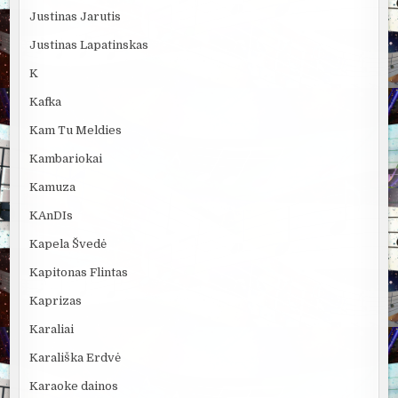
Justinas Jarutis
Justinas Lapatinskas
K
Kafka
Kam Tu Meldies
Kambariokai
Kamuza
KAnDIs
Kapela Švedė
Kapitonas Flintas
Kaprizas
Karaliai
Karališka Erdvė
Karaoke dainos