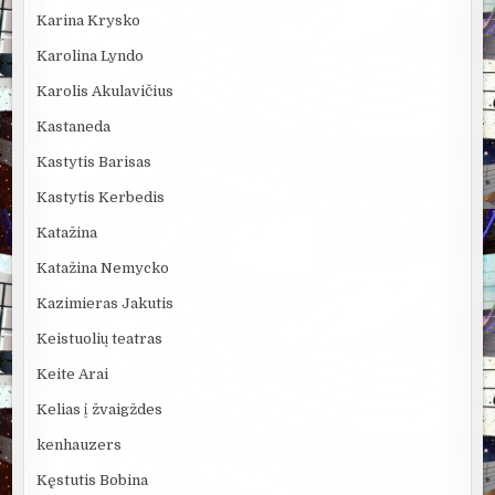
Karina Krysko
Karolina Lyndo
Karolis Akulavičius
Kastaneda
Kastytis Barisas
Kastytis Kerbedis
Katažina
Katažina Nemycko
Kazimieras Jakutis
Keistuolių teatras
Keite Arai
Kelias į žvaigždes
kenhauzers
Kęstutis Bobina