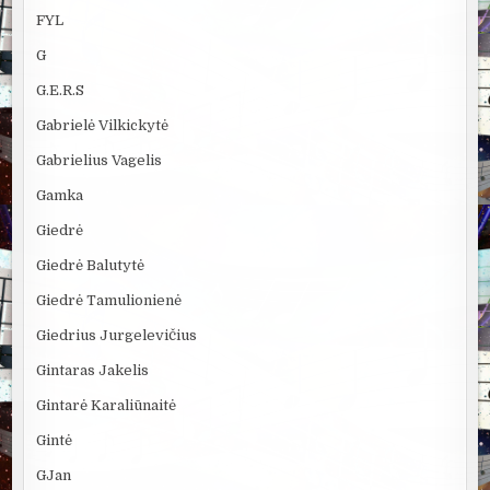
FYL
G
G.E.R.S
Gabrielė Vilkickytė
Gabrielius Vagelis
Gamka
Giedrė
Giedrė Balutytė
Giedrė Tamulionienė
Giedrius Jurgelevičius
Gintaras Jakelis
Gintarė Karaliūnaitė
Gintė
GJan