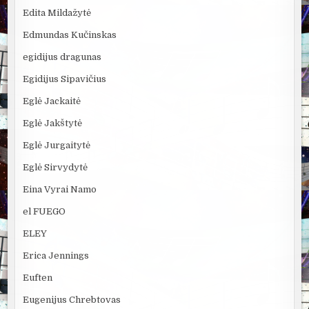
Edita Mildažytė
Edmundas Kučinskas
egidijus dragunas
Egidijus Sipavičius
Eglė Jackaitė
Eglė Jakštytė
Eglė Jurgaitytė
Eglė Sirvydytė
Eina Vyrai Namo
el FUEGO
ELEY
Erica Jennings
Euften
Eugenijus Chrebtovas