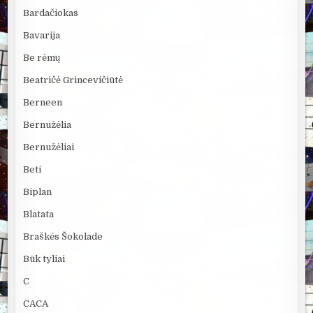
Bardačiokas
Bavarija
Be rėmų
Beatričė Grincevičiūtė
Berneen
Bernužėlia
Bernužėliai
Beti
Biplan
Blatata
Braškės Šokolade
Būk tyliai
C
CACA