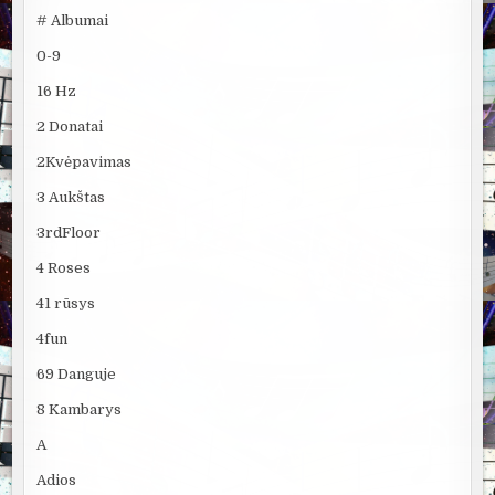
# Albumai
0-9
16 Hz
2 Donatai
2Kvėpavimas
3 Aukštas
3rdFloor
4 Roses
41 rūsys
4fun
69 Danguje
8 Kambarys
A
Adios