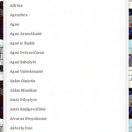
Adrina
Agentūra
Agnė
Agnė Armoškaitė
Agnė ir Radži
Agnė Petravičienė
Agnė Sabulytė
Agnė Vaitekėnaitė
Aidas Giniotis
Aidas Manikas
Aistė Pilvelytė
Aistė Smilgevičiūtė
Aivaras Stepukonis
Aktorių Duo