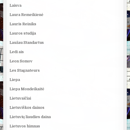
Laisva
Laura Remeikienė
Lauris Reiniks
Lauros studija
Laužau Standartus
Ledi ais
Leon Somov
Les Stagnateurs
Liepa
Liepa Mondeikaitė
Lietuvaičiai
Lietuviškos dainos
Lietuvių liaudies daina
Lietuvos himnas