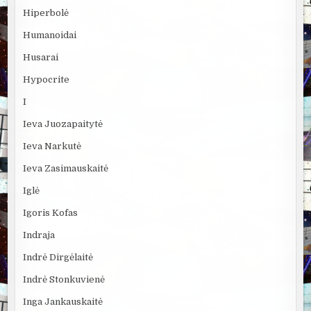
Hiperbolė
Humanoidai
Husarai
Hypocrite
I
Ieva Juozapaitytė
Ieva Narkutė
Ieva Zasimauskaitė
Iglė
Igoris Kofas
Indraja
Indrė Dirgėlaitė
Indrė Stonkuvienė
Inga Jankauskaitė