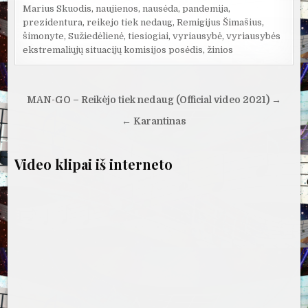
Marius Skuodis
,
naujienos
,
nausėda
,
pandemija
,
prezidentura
,
reikejo tiek nedaug
,
Remigijus Šimašius
,
šimonyte
,
Sužiedėlienė
,
tiesiogiai
,
vyriausybė
,
vyriausybės
ekstremaliųjų situacijų komisijos posėdis
,
žinios
Navigacija
MAN-GO – Reikėjo tiek nedaug (Official video 2021) →
tarp
← Karantinas
įrašų
Video klipai iš interneto