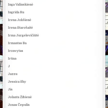
Inga Valinskienė
Ingrida Ru
Irena Jokšienė
Irena Starošaitė
Irma Jurgelevičiūtė
Irmantas Ba
Ironvytas
Irūna
J
Jazzu
Jessica Shy
Jis
Jolanta Žibienė
Jonas Čepulis