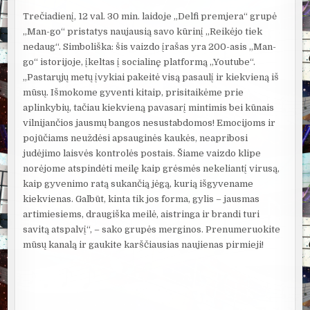
Trečiadienį, 12 val. 30 min. laidoje „Delfi premjera“ grupė
„Man-go“ pristatys naujausią savo kūrinį „Reikėjo tiek
nedaug“. Simboliška: šis vaizdo įrašas yra 200-asis „Man-
go“ istorijoje, įkeltas į socialinę platformą „Youtube“.
„Pastarųjų metų įvykiai pakeitė visą pasaulį ir kiekvieną iš
mūsų. Išmokome gyventi kitaip, prisitaikėme prie
aplinkybių, tačiau kiekvieną pavasarį mintimis bei kūnais
vilnijančios jausmų bangos nesustabdomos! Emocijoms ir
pojūčiams neuždėsi apsauginės kaukės, neapribosi
judėjimo laisvės kontrolės postais. Šiame vaizdo klipe
norėjome atspindėti meilę kaip grėsmės nekeliantį virusą,
kaip gyvenimo ratą sukančią jėgą, kurią išgyvename
kiekvienas. Galbūt, kinta tik jos forma, gylis – jausmas
artimiesiems, draugiška meilė, aistringa ir brandi turi
savitą atspalvį“, – sako grupės merginos. Prenumeruokite
mūsų kanalą ir gaukite karščiausias naujienas pirmieji!