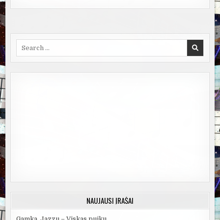
Search
for:
NAUJAUSI ĮRAŠAI
Gamka, Jazzu – Viskas puiku