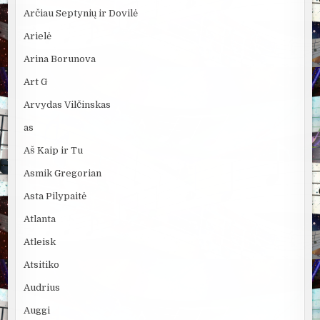
Arčiau Septynių ir Dovilė
Arielė
Arina Borunova
Art G
Arvydas Vilčinskas
as
Aš Kaip ir Tu
Asmik Gregorian
Asta Pilypaitė
Atlanta
Atleisk
Atsitiko
Audrius
Auggi