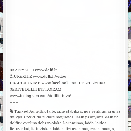
– – –
SKAITYKITE www.delfi.lt
ŽIŪRĖKITE www.delfi.lt/video
DRAUGAUKIME www.facebook.com/DELFI.Lietuva
SEKITE DELFI INSTAGRAM
www.instagram.com/delfilietuva/
– – –
Tagged
Agnė Bilotaitė
,
apie stabilizacijos ženklus
,
arunas
dulkys
,
Covid
,
delfi
,
delfi naujienos
,
Delfi premjera
,
delfi tv
,
delfitv
,
evelina dobrovolska
,
karantinas
,
laida
,
laidos
,
lietuviškai
,
lietuviskos laidos
,
lietuvos naujienos
,
mango
,