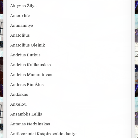
Aloyzas Žilys
Amberlife
Amniamnyz
Anatolijus
Anatolijus Oleinik
Andrius Butkus
Andrius Kulikauskas
Andrius Mamontovas
Andrius Rimiškis
Andžikas
Angelou
Ansamblis Lelija
Antanas Nedzinskas
Antikvariniai Kašpirovskio dantys