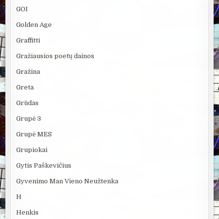
GOI
Golden Age
Graffitti
Gražiausios poetų dainos
Gražina
Greta
Grūdas
Grupė 3
Grupė MES
Grupiokai
Gytis Paškevičius
Gyvenimo Man Vieno Neužtenka
H
Henkis