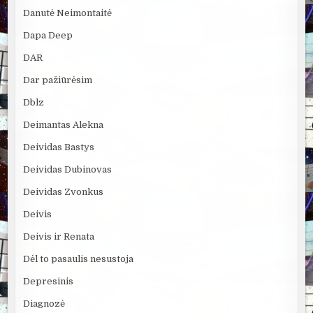
Danutė Neimontaitė
Dapa Deep
DAR
Dar pažiūrėsim
Dblz
Deimantas Alekna
Deividas Bastys
Deividas Dubinovas
Deividas Zvonkus
Deivis
Deivis ir Renata
Dėl to pasaulis nesustoja
Depresinis
Diagnozė