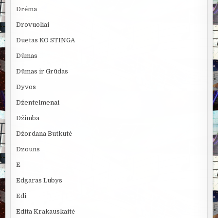
Drėma
Drovuoliai
Duetas KO STINGA
Dūmas
Dūmas ir Grūdas
Dyvos
Džentelmenai
Džimba
Džordana Butkutė
Dzouns
E
Edgaras Lubys
Edi
Edita Krakauskaitė