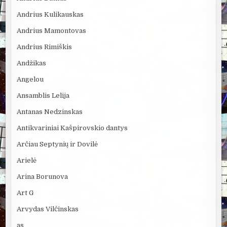
Andrius Kulikauskas
Andrius Mamontovas
Andrius Rimiškis
Andžikas
Angelou
Ansamblis Lelija
Antanas Nedzinskas
Antikvariniai Kašpirovskio dantys
Arčiau Septynių ir Dovilė
Arielė
Arina Borunova
Art G
Arvydas Vilčinskas
as