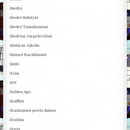
Giedrė
Giedrė Balutytė
Giedrė Tamulionienė
Giedrius Jurgelevičius
Gintaras Jakelis
Gintarė Karaliūnaitė
Gintė
GJan
GOI
Golden Age
Graffitti
Gražiausios poetų dainos
Gražina
Greta