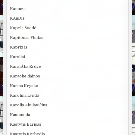
Kamuza
KAnDIs
Kapela Švedė
Kapitonas Flintas
Kaprizas
Karaliai
Karališka Erdvė
Karaoke dainos
Karina Krysko
Karolina Lyndo
Karolis Akulavičius
Kastaneda
Kastytis Barisas
Kastytis Kerbedis