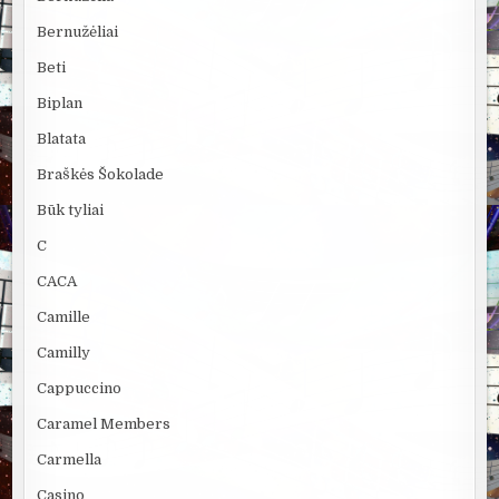
Bernužėliai
Beti
Biplan
Blatata
Braškės Šokolade
Būk tyliai
C
CACA
Camille
Camilly
Cappuccino
Caramel Members
Carmella
Casino