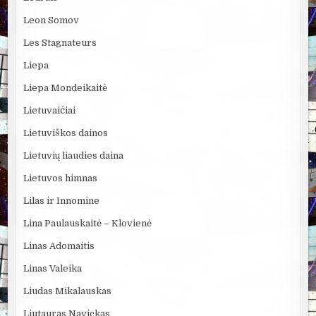
Leon Somov
Les Stagnateurs
Liepa
Liepa Mondeikaitė
Lietuvaičiai
Lietuviškos dainos
Lietuvių liaudies daina
Lietuvos himnas
Lilas ir Innomine
Lina Paulauskaitė – Klovienė
Linas Adomaitis
Linas Valeika
Liudas Mikalauskas
Liutauras Navickas