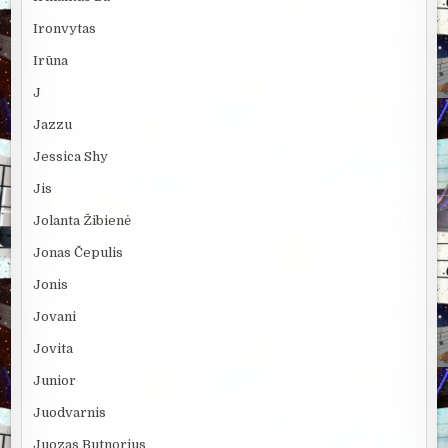
Ironvytas
Irūna
J
Jazzu
Jessica Shy
Jis
Jolanta Žibienė
Jonas Čepulis
Jonis
Jovani
Jovita
Junior
Juodvarnis
Juozas Butnorius