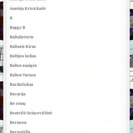
Austėja Krivickaitė
B
Baggy B
Baltalietuvis
Baltasis Kiras
Baltijos kelias
Baltos snaigės
Baltos Varnos
Bardačiokas
Bavarija
Be rėmų
Beatričė Grincevičiūtė
Berneen
Bernužėlia