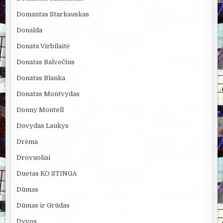
Domantas Starkauskas
Donalda
Donata Virbilaitė
Donatas Balvočius
Donatas Blanka
Donatas Montvydas
Donny Montell
Dovydas Laukys
Drėma
Drovuoliai
Duetas KO STINGA
Dūmas
Dūmas ir Grūdas
Dyvos