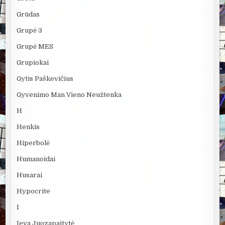
Grūdas
Grupė 3
Grupė MES
Grupiokai
Gytis Paškevičius
Gyvenimo Man Vieno Neužtenka
H
Henkis
Hiperbolė
Humanoidai
Husarai
Hypocrite
I
Ieva Juozapaitytė