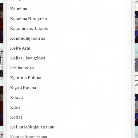
Katažina
Katažina Nemycko
Kazimieras Jakutis
Keistuolių teatras
Keite Arai
Kelias į žvaigždes
kenhauzers
Kęstutis Bobina
Kigidi Karma
Kitava
Kitos
Kodas
Kol Tu ieškojai sparnų
Kostas Smoriginas