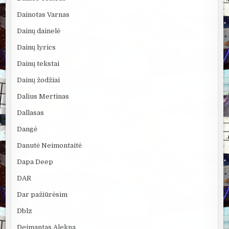
Dainotas Varnas
Dainų dainelė
Dainų lyrics
Dainų tekstai
Dainų žodžiai
Dalius Mertinas
Dallasas
Dangė
Danutė Neimontaitė
Dapa Deep
DAR
Dar pažiūrėsim
Dblz
Deimantas Alekna