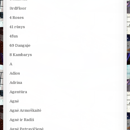
3rdFloor
4 Roses
41 rūsys
4fun
69 Danguje
8 Kambarys
A
Adios
Adrina
Agentūra
Agnė
Agnė Armoškaitė
Agnė ir Radži
Agnė Petravičienė