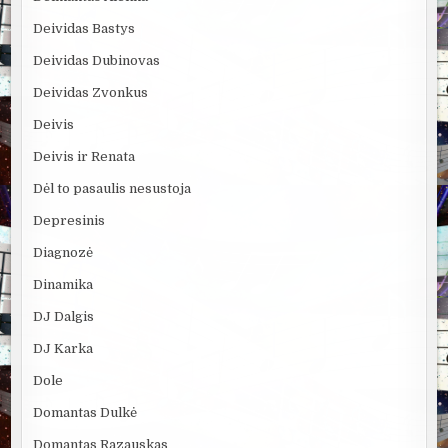
Deividas Bastys
Deividas Dubinovas
Deividas Zvonkus
Deivis
Deivis ir Renata
Dėl to pasaulis nesustoja
Depresinis
Diagnozė
Dinamika
DJ Dalgis
DJ Karka
Dole
Domantas Dulkė
Domantas Razauskas