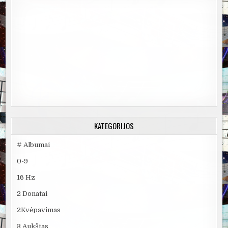
KATEGORIJOS
# Albumai
0-9
16 Hz
2 Donatai
2Kvėpavimas
3 Aukštas