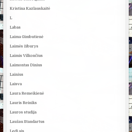
Kristina Kazlauskaitė
L
Labas
Laima Gimbutienė
Laimės žiburys
Laimis Vilkončius
Laimontas Dinius
Lainius
Laisva
Laura Remeikienė
Lauris Reiniks
Lauros studija
Laužau Standartus
Ledi ais