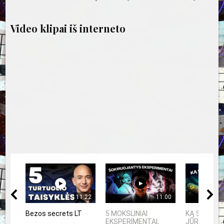
įrašų
Video klipai iš interneto
11:22
11:00
Bezos secrets LT
5 MOKSLINIAI
KĄ SLEPIA 
EKSPERIMENTAI,
JŪRA? 5