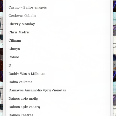
Casino – Baltos snaigės
Česlovas Gabalis
Cherry Monday
Chris Metric
Čilinam
Ciūnys
Cololo
D
Daddy Was A Milkman
Daina vaikams
Dainavos Ansamblio Vyrų Vienetas
Dainos apie meilę
Dainos apie vasarą
Dainos Teatras