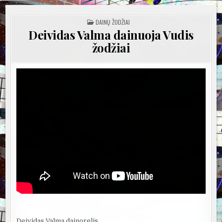
POSTED
DAINŲ ŽODŽIAI
IN
Deividas Valma dainuoja Vudis
žodžiai
Deividas Valma dainorelis