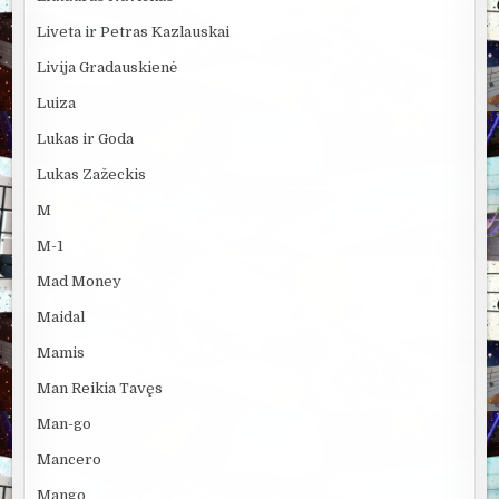
Liveta ir Petras Kazlauskai
Livija Gradauskienė
Luiza
Lukas ir Goda
Lukas Zažeckis
M
M-1
Mad Money
Maidal
Mamis
Man Reikia Tavęs
Man-go
Mancero
Mango