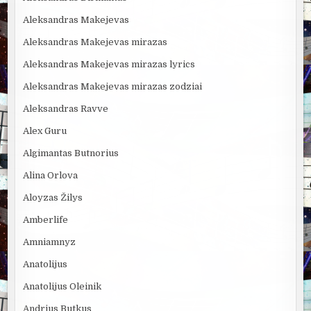
Aleksandras Makejevas
Aleksandras Makejevas mirazas
Aleksandras Makejevas mirazas lyrics
Aleksandras Makejevas mirazas zodziai
Aleksandras Ravve
Alex Guru
Algimantas Butnorius
Alina Orlova
Aloyzas Žilys
Amberlife
Amniamnyz
Anatolijus
Anatolijus Oleinik
Andrius Butkus