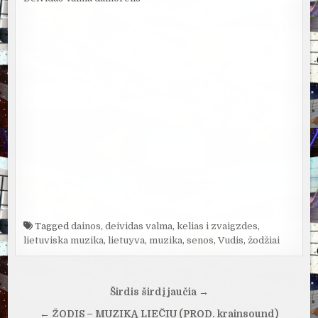
Tagged
dainos
,
deividas valma
,
kelias i zvaigzdes
,
lietuviska muzika
,
lietuyva
,
muzika
,
senos
,
Vudis
,
žodžiai
Navigacija
Širdis širdį jaučia →
tarp
← ŽODIS – MUZIKĄ LIEČIU (PROD. krainsound)