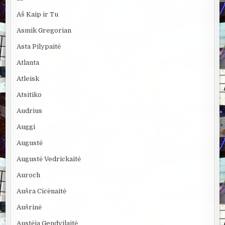
Aš Kaip ir Tu
Asmik Gregorian
Asta Pilypaitė
Atlanta
Atleisk
Atsitiko
Audrius
Auggi
Augustė
Augustė Vedrickaitė
Auroch
Aušra Cicėnaitė
Aušrinė
Austėja Gendvilaitė