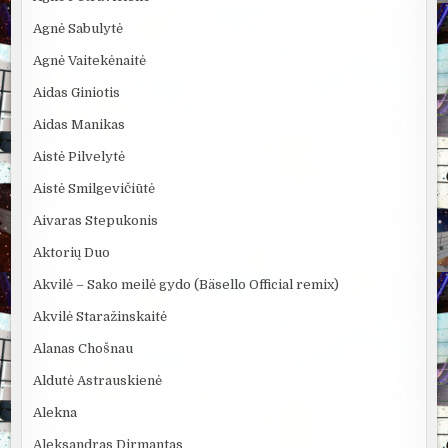
Agnė Sabulytė
Agnė Vaitekėnaitė
Aidas Giniotis
Aidas Manikas
Aistė Pilvelytė
Aistė Smilgevičiūtė
Aivaras Stepukonis
Aktorių Duo
Akvilė – Sako meilė gydo (Bäsello Official remix)
Akvilė Staražinskaitė
Alanas Chošnau
Aldutė Astrauskienė
Alekna
Aleksandras Dirmantas