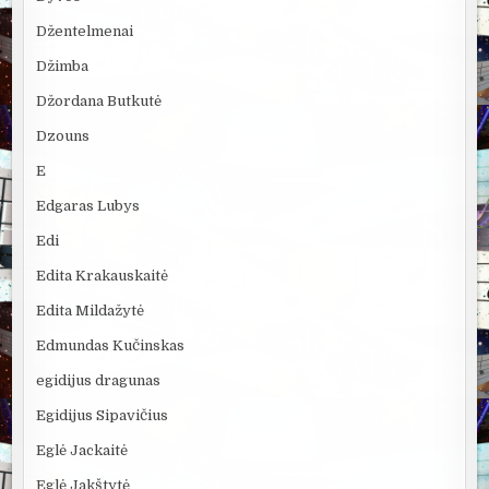
Džentelmenai
Džimba
Džordana Butkutė
Dzouns
E
Edgaras Lubys
Edi
Edita Krakauskaitė
Edita Mildažytė
Edmundas Kučinskas
egidijus dragunas
Egidijus Sipavičius
Eglė Jackaitė
Eglė Jakštytė