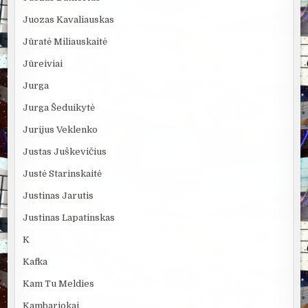
Juozas Kavaliauskas
Jūratė Miliauskaitė
Jūreiviai
Jurga
Jurga Šeduikytė
Jurijus Veklenko
Justas Juškevičius
Justė Starinskaitė
Justinas Jarutis
Justinas Lapatinskas
K
Kafka
Kam Tu Meldies
Kambariokai