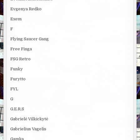
Evgenya Redko
Exem
F
Flying Saucer Gang
Free Finga
FSG Retro
Funky
Furytto
FYL
G
G.E.R.S
Gabrielė Vilkickytė
Gabrielius Vagelis
Gamka