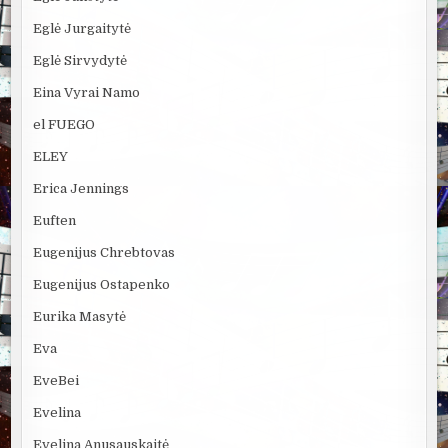
Eglė Jurgaitytė
Eglė Sirvydytė
Eina Vyrai Namo
el FUEGO
ELEY
Erica Jennings
Euften
Eugenijus Chrebtovas
Eugenijus Ostapenko
Eurika Masytė
Eva
EveBei
Evelina
Evelina Anusauskaitė