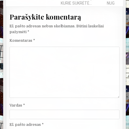
KURIE SUKRĖTĖ...
NUGRIMZDUS
Parašykite komentarą
El. pašto adresas nebus skelbiamas.
Būtini laukeliai
pažymėti
*
Komentaras
*
Vardas
*
El. pašto adresas
*