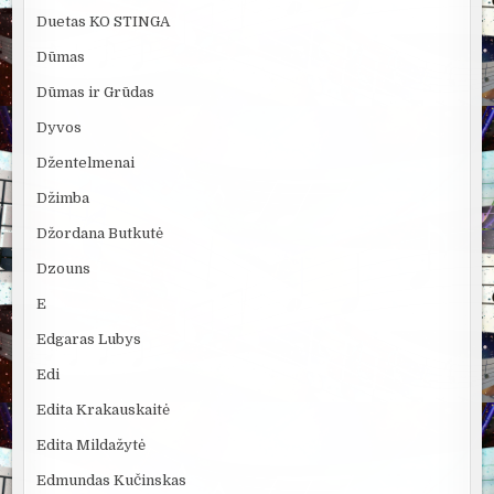
Duetas KO STINGA
Dūmas
Dūmas ir Grūdas
Dyvos
Džentelmenai
Džimba
Džordana Butkutė
Dzouns
E
Edgaras Lubys
Edi
Edita Krakauskaitė
Edita Mildažytė
Edmundas Kučinskas