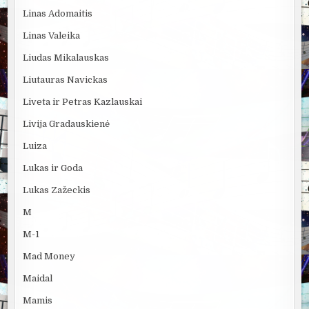
Linas Adomaitis
Linas Valeika
Liudas Mikalauskas
Liutauras Navickas
Liveta ir Petras Kazlauskai
Livija Gradauskienė
Luiza
Lukas ir Goda
Lukas Zažeckis
M
M-1
Mad Money
Maidal
Mamis