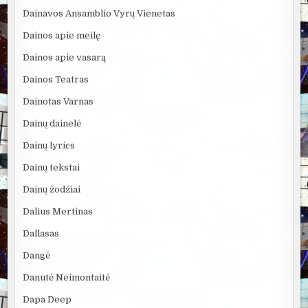
Dainavos Ansamblio Vyrų Vienetas
Dainos apie meilę
Dainos apie vasarą
Dainos Teatras
Dainotas Varnas
Dainų dainelė
Dainų lyrics
Dainų tekstai
Dainų žodžiai
Dalius Mertinas
Dallasas
Dangė
Danutė Neimontaitė
Dapa Deep