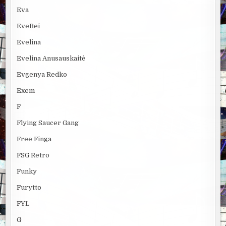
Eva
EveBei
Evelina
Evelina Anusauskaitė
Evgenya Redko
Exem
F
Flying Saucer Gang
Free Finga
FSG Retro
Funky
Furytto
FYL
G