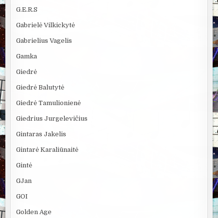
G.E.R.S
Gabrielė Vilkickytė
Gabrielius Vagelis
Gamka
Giedrė
Giedrė Balutytė
Giedrė Tamulionienė
Giedrius Jurgelevičius
Gintaras Jakelis
Gintarė Karaliūnaitė
Gintė
GJan
GOI
Golden Age