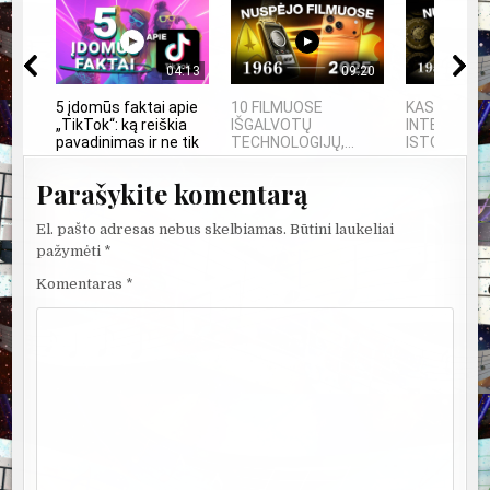
04:13
09:20
5 įdomūs faktai apie
10 FILMUOSE
KAS SUKŪRĖ
„TikTok“: ką reiškia
IŠGALVOTŲ
INTELEKTĄ?
pavadinimas ir ne tik
TECHNOLOGIJŲ,...
ISTORIJA IR
Parašykite komentarą
El. pašto adresas nebus skelbiamas.
Būtini laukeliai
pažymėti
*
Komentaras
*