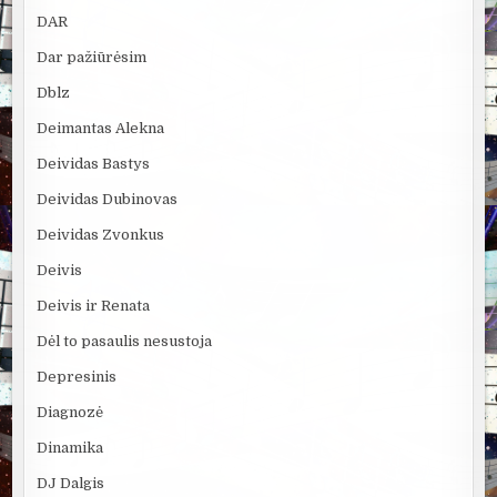
DAR
Dar pažiūrėsim
Dblz
Deimantas Alekna
Deividas Bastys
Deividas Dubinovas
Deividas Zvonkus
Deivis
Deivis ir Renata
Dėl to pasaulis nesustoja
Depresinis
Diagnozė
Dinamika
DJ Dalgis