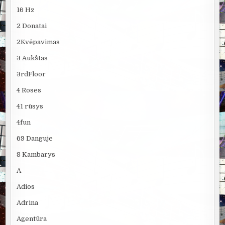
16 Hz
2 Donatai
2Kvėpavimas
3 Aukštas
3rdFloor
4 Roses
41 rūsys
4fun
69 Danguje
8 Kambarys
A
Adios
Adrina
Agentūra