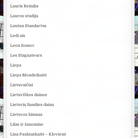
Lauris Reiniks
Lauros studija
Laužau Standartus
Ledi ais
Leon Somov
Les Stagnateurs
Liepa
Liepa Mondeikaitė
Lietuvaičiai
Lietuviškos dainos
Lietuvių liaudies daina
Lietuvos himnas
Lilas ir Innomine
Lina Paulauskaitė – Klovienė