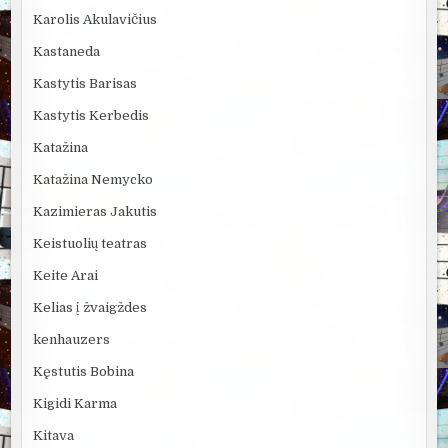
Karolis Akulavičius
Kastaneda
Kastytis Barisas
Kastytis Kerbedis
Katažina
Katažina Nemycko
Kazimieras Jakutis
Keistuolių teatras
Keite Arai
Kelias į žvaigždes
kenhauzers
Kęstutis Bobina
Kigidi Karma
Kitava