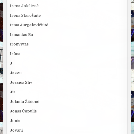
Irena Jokšienė
Irena Starošaitė
Irma Jurgelevičiūtė
Irmantas Ba
Ironvytas
Irūna
J
Jazzu
Jessica Shy
Jis
Jolanta Žibienė
Jonas Čepulis
Jonis
Jovani