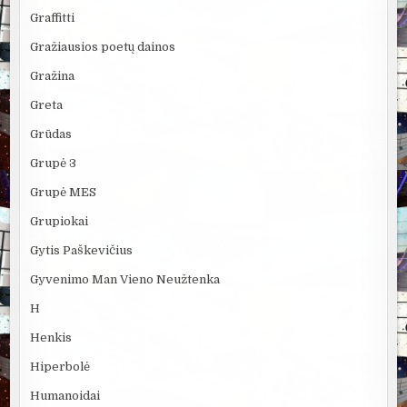
Graffitti
Gražiausios poetų dainos
Gražina
Greta
Grūdas
Grupė 3
Grupė MES
Grupiokai
Gytis Paškevičius
Gyvenimo Man Vieno Neužtenka
H
Henkis
Hiperbolė
Humanoidai