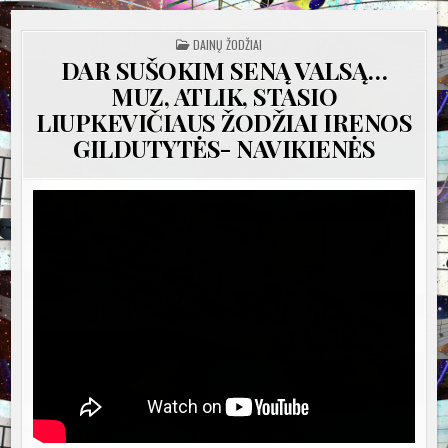
POSTED
DAINŲ ŽODŽIAI
IN
DAR SUŠOKIM SENĄ VALSĄ…
MUZ, ATLIK, STASIO
LIUPKEVIČIAUS ŽODŽIAI IRENOS
GILDUTYTĖS- NAVIKIENĖS