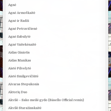
Agnė
Agnė Armoškaitė
Agnė ir Radži
Agnė Petravičienė
Agnė Sabulytė
Agnė Vaitekėnaitė
Aidas Giniotis
Aidas Manikas
Aistė Pilvelytė
Aistė Smilgevičiūtė
Aivaras Stepukonis
Aktorių Duo
Akvilė – Sako meilė gydo (Bäsello Official remix)
Akvilė Staražinskaitė