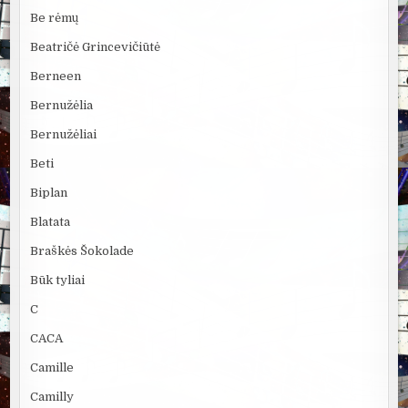
Be rėmų
Beatričė Grincevičiūtė
Berneen
Bernužėlia
Bernužėliai
Beti
Biplan
Blatata
Braškės Šokolade
Būk tyliai
C
CACA
Camille
Camilly