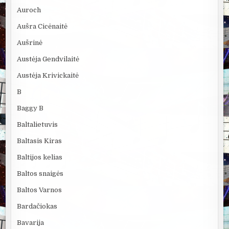
Auroch
Aušra Cicėnaitė
Aušrinė
Austėja Gendvilaitė
Austėja Krivickaitė
B
Baggy B
Baltalietuvis
Baltasis Kiras
Baltijos kelias
Baltos snaigės
Baltos Varnos
Bardačiokas
Bavarija