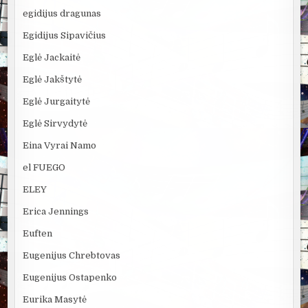
egidijus dragunas
Egidijus Sipavičius
Eglė Jackaitė
Eglė Jakštytė
Eglė Jurgaitytė
Eglė Sirvydytė
Eina Vyrai Namo
el FUEGO
ELEY
Erica Jennings
Euften
Eugenijus Chrebtovas
Eugenijus Ostapenko
Eurika Masytė