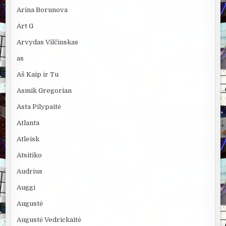
Arina Borunova
Art G
Arvydas Vilčinskas
as
Aš Kaip ir Tu
Asmik Gregorian
Asta Pilypaitė
Atlanta
Atleisk
Atsitiko
Audrius
Auggi
Augustė
Augustė Vedrickaitė