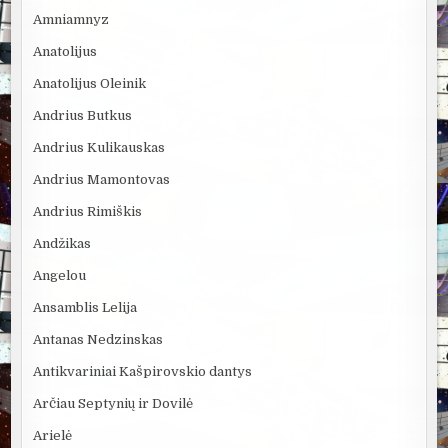
Amniamnyz
Anatolijus
Anatolijus Oleinik
Andrius Butkus
Andrius Kulikauskas
Andrius Mamontovas
Andrius Rimiškis
Andžikas
Angelou
Ansamblis Lelija
Antanas Nedzinskas
Antikvariniai Kašpirovskio dantys
Arčiau Septynių ir Dovilė
Arielė