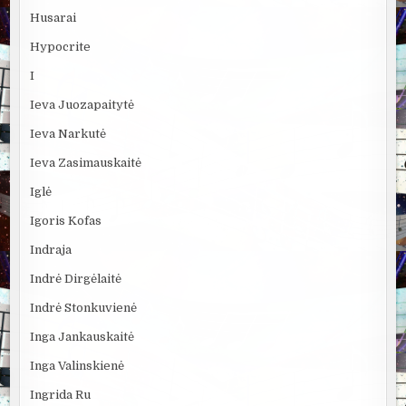
Husarai
Hypocrite
I
Ieva Juozapaitytė
Ieva Narkutė
Ieva Zasimauskaitė
Iglė
Igoris Kofas
Indraja
Indrė Dirgėlaitė
Indrė Stonkuvienė
Inga Jankauskaitė
Inga Valinskienė
Ingrida Ru