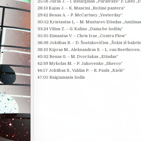
25:56 Juras J. – I. Batarginas „Parafrazė“ F. Listo „
28:13 Kajus J. – K. Mancini „Rožinė pantera“
29:42 Benas A. – P. McCartney „Yesterday“
30:52 Kristautas L. – M. Muxtarov Etiudas „Amžinas
33:24 Vilius Z. – G. Kalino „Daina be žodžių“
35:35 Eimantas V. – Chris Irae „Contra Flow“
36:38 Jokūbas R. – D. Šostakovičius „Šokis iš baletin
38:10 Kipras M., Aleksandras S. – L. van Beethoven 
40:32 Benas G. – M. Dvoržakas „Etiudas“
42:39 Mykolas M. – P. Jakovenko „Skerco“
44:57 Jokūbas S., Valdas P. – R. Pauls „Kielė“
47:05 Baigiamasis žodis