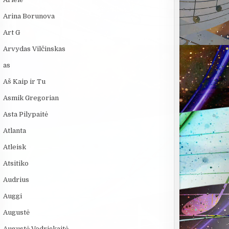
Arina Borunova
Art G
Arvydas Vilčinskas
as
Aš Kaip ir Tu
Asmik Gregorian
Asta Pilypaitė
Atlanta
Atleisk
Atsitiko
Audrius
Auggi
Augustė
Augustė Vedrickaitė