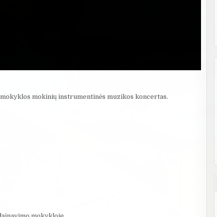
mo mokyklos mokinių instrumentinės muzikos koncertas.
 dainavimo mokykloje.