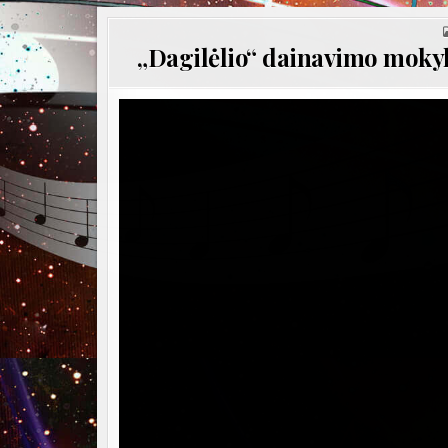
„Dagilėlio“ dainavimo moky