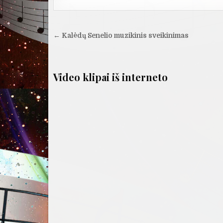
Navigacija
← Kalėdų Senelio muzikinis sveikinimas
tarp
įrašų
Video klipai iš interneto