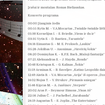
Įrašai ir montažas: Romas Bieliauskas.
Koncerto programa:
00:00 Įžanginis žodis
00:55 Rytis M. – V.A.Mocartas „Twinkle twinkle littl
01:38 Kornelijus I. – S. Briedis „Viens ir du ir“
03:35 Vytis S. – D. Bastien „Tarantela“
04:16 Eimantas G. – M. E. Prokseh „Laukiu“
05:26 Jokūbas U. – Anonimas „Jūreivių šokis“
06:20 Dominykas K. – K.F.E. Bach „Mažoji fantazija“
07:21 Aleksandras S. – J. Haydn „Rondo“
10:48 Kristupas K. – G. Kalinas „Šokis“
11:59 Arminas K. – B. Saveljev „Katino Leopoldo dai
12:49 Aistis B. – V.A. Mocartas „Arija“ iš operos „D
14:02 Nojus T. – V. Strukov „Pirmasis sniegas“
15:46 Kipras M. – A. Janšinov „Verpstė“
20:02 Aras P. – Seymour Simons „Visas Aš“
22:56 Julius Č. – J. Pachelbel „Sarabanda“
24:19 Augustas Š. – S. Joplin „The Entertainer“