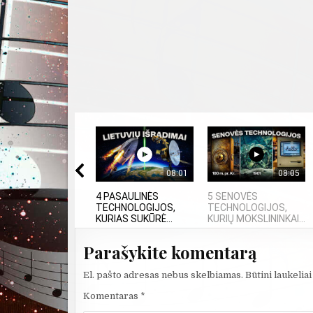
08:01
08:05
4 PASAULINĖS
5 SENOVĖS
TECHNOLOGIJOS,
TECHNOLOGIJOS,
KURIAS SUKŪRĖ...
KURIŲ MOKSLININKAI...
Parašykite komentarą
El. pašto adresas nebus skelbiamas.
Būtini laukelia
Komentaras
*