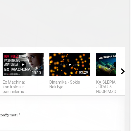
18:13
03:29
06
Ex Machina:
Dinamika - Šokis
KĄ SLEPIA BALTIJ
kontrolės ir
Naktyje
JŪRA? 5
pasirinkimo...
NUGRIMZDUSIOS...
i pažymėti
*