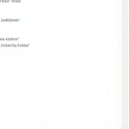
Friska“ tema
 judėjimas“
ės siuitos“
„Vokiečių šokiai“