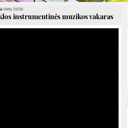
POSTED
DAINŲ ŽODŽIAI
IN
klos instrumentinės muzikos vakaras