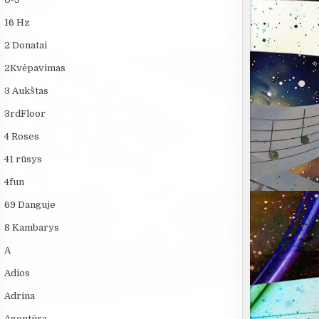
16 Hz
2 Donatai
2Kvėpavimas
3 Aukštas
3rdFloor
4 Roses
41 rūsys
4fun
69 Danguje
8 Kambarys
A
Adios
Adrina
Agentūra