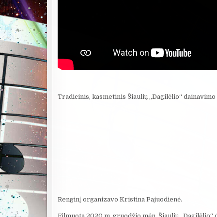
Tradicinis, kasmetinis Šiaulių „Dagilėlio“ dainavi
Renginį organizavo Kristina Pajuodienė.
Filmuota 2020 m. gruodžio mėn. Šiaulių „Dagilėlio“