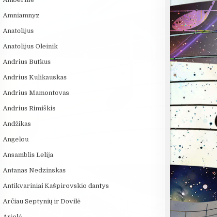
Amniamnyz
Anatolijus
Anatolijus Oleinik
Andrius Butkus
Andrius Kulikauskas
Andrius Mamontovas
Andrius Rimiškis
:39
17:50
08:40
Andžikas
OS
Se7en – kai tamsa
VIENINTELIS LIETUVIŲ
KAMUOLINIS 
Angelou
tampa meno kūriniu
KILMĖS NASA
MĮSLINGA G
ASTRONAUTAS
PASLAPTIS
Ansamblis Lelija
Antanas Nedzinskas
Antikvariniai Kašpirovskio dantys
Arčiau Septynių ir Dovilė
Arielė