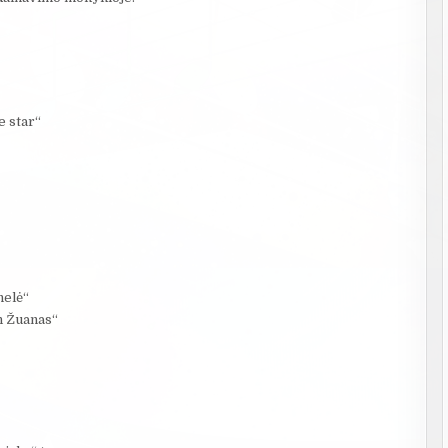
e star“
nelė“
on Žuanas“