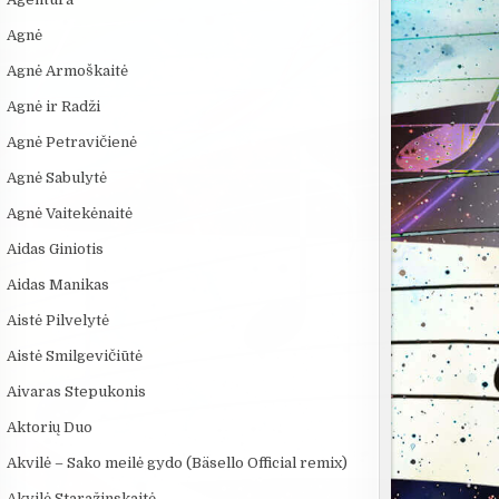
Agnė
Agnė Armoškaitė
Agnė ir Radži
Agnė Petravičienė
Agnė Sabulytė
Agnė Vaitekėnaitė
Aidas Giniotis
Aidas Manikas
Aistė Pilvelytė
Aistė Smilgevičiūtė
Aivaras Stepukonis
Aktorių Duo
Akvilė – Sako meilė gydo (Bäsello Official remix)
Akvilė Staražinskaitė