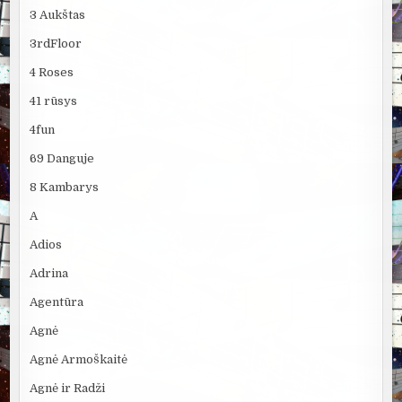
3 Aukštas
3rdFloor
4 Roses
41 rūsys
4fun
69 Danguje
8 Kambarys
A
Adios
Adrina
Agentūra
Agnė
Agnė Armoškaitė
Agnė ir Radži