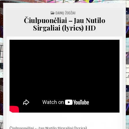
POSTED
DAINŲ ŽODŽIAI
IN
Čiulpuonėliai – Jau Nutilo
Sirgaliai (lyrics) HD
Čiulpuonėliai – Jau Nutilo Sirgaliai (lyrics)