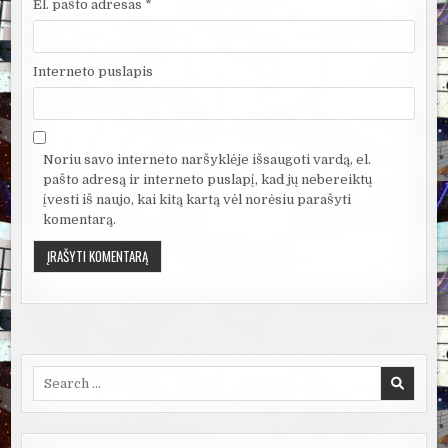
El. pašto adresas
*
Interneto puslapis
Noriu savo interneto naršyklėje išsaugoti vardą, el.
pašto adresą ir interneto puslapį, kad jų nebereiktų
įvesti iš naujo, kai kitą kartą vėl norėsiu parašyti
komentarą.
Search
for: