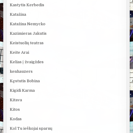
Kastytis Kerbedis
Katažina
Katažina Nemycko
Kazimieras Jakutis
Keistuolių teatras
Keite Arai
Kelias į žvaigždes
kenhauzers
Kęstutis Bobina
Kigidi Karma
Kitava
Kitos
Kodas
Kol Tu ieškojai sparnų