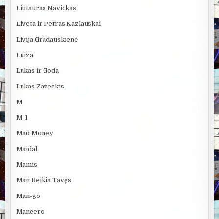
Liutauras Navickas
Liveta ir Petras Kazlauskai
Livija Gradauskienė
Luiza
Lukas ir Goda
Lukas Zažeckis
M
M-1
Mad Money
Maidal
Mamis
Man Reikia Tavęs
Man-go
Mancero