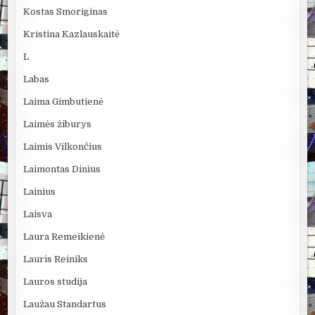
Kostas Smoriginas
Kristina Kazlauskaitė
L
Labas
Laima Gimbutienė
Laimės žiburys
Laimis Vilkončius
Laimontas Dinius
Lainius
Laisva
Laura Remeikienė
Lauris Reiniks
Lauros studija
Laužau Standartus