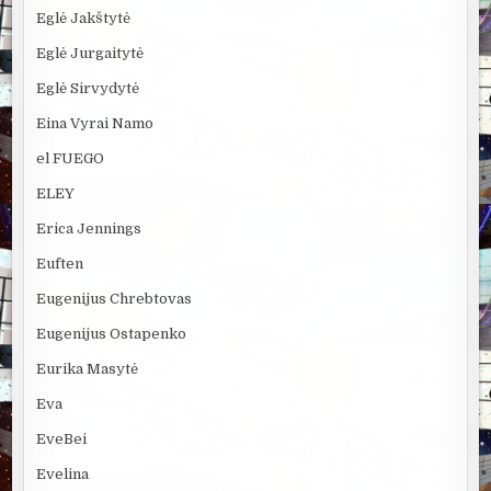
Eglė Jakštytė
Eglė Jurgaitytė
Eglė Sirvydytė
Eina Vyrai Namo
el FUEGO
ELEY
Erica Jennings
Euften
Eugenijus Chrebtovas
Eugenijus Ostapenko
Eurika Masytė
Eva
EveBei
Evelina