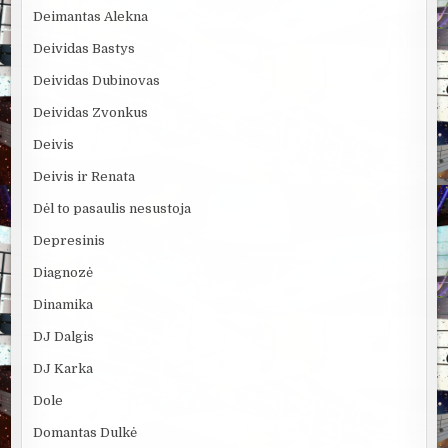
Deimantas Alekna
Deividas Bastys
Deividas Dubinovas
Deividas Zvonkus
Deivis
Deivis ir Renata
Dėl to pasaulis nesustoja
Depresinis
Diagnozė
Dinamika
DJ Dalgis
DJ Karka
Dole
Domantas Dulkė