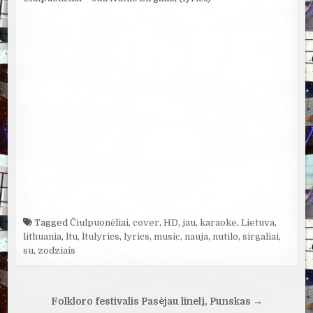
Tagged
Čiulpuonėliai
,
cover
,
HD
,
jau
,
karaoke
,
Lietuva
,
lithuania
,
ltu
,
ltulyrics
,
lyrics
,
music
,
nauja
,
nutilo
,
sirgaliai
,
su
,
zodziais
Navigacija
Folkloro festivalis Pasėjau linelį, Punskas →