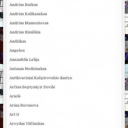
Andrius Butkus
Andrius Kulikauskas
Andrius Mamontovas
Andrius Rimiškis
Andžikas
Angelou
Ansamblis Lelija
Antanas Nedzinskas
Antikvariniai Kašpirovskio dantys
Arčiau Septynių ir Dovilė
Arielė
Arina Borunova
Art G
Arvydas Vilčinskas