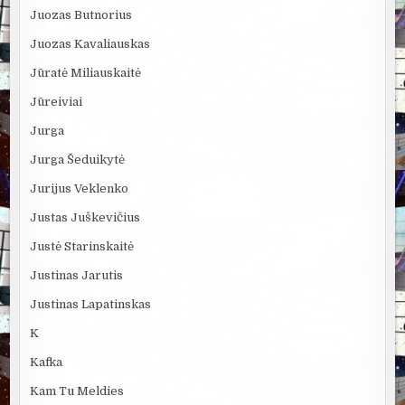
Juozas Butnorius
Juozas Kavaliauskas
Jūratė Miliauskaitė
Jūreiviai
Jurga
Jurga Šeduikytė
Jurijus Veklenko
Justas Juškevičius
Justė Starinskaitė
Justinas Jarutis
Justinas Lapatinskas
K
Kafka
Kam Tu Meldies