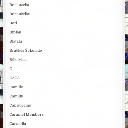
Bernužėlia
Bernužėliai
Beti
Biplan
Blatata
Braškės Šokolade
Būk tyliai
C
CACA
Camille
Camilly
Cappuccino
Caramel Members
Carmella