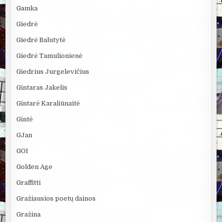
Gamka
Giedrė
Giedrė Balutytė
Giedrė Tamulionienė
Giedrius Jurgelevičius
Gintaras Jakelis
Gintarė Karaliūnaitė
Gintė
GJan
GOI
Golden Age
Graffitti
Gražiausios poetų dainos
Gražina