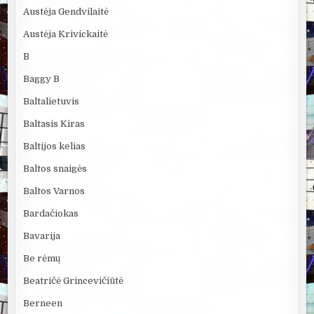
Austėja Gendvilaitė
Austėja Krivickaitė
B
Baggy B
Baltalietuvis
Baltasis Kiras
Baltijos kelias
Baltos snaigės
Baltos Varnos
Bardačiokas
Bavarija
Be rėmų
Beatričė Grincevičiūtė
Berneen