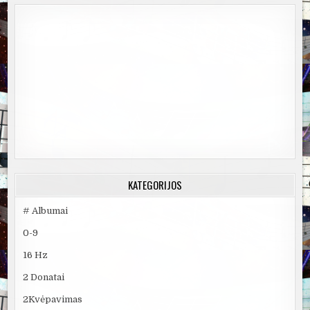
KATEGORIJOS
# Albumai
0-9
16 Hz
2 Donatai
2Kvėpavimas