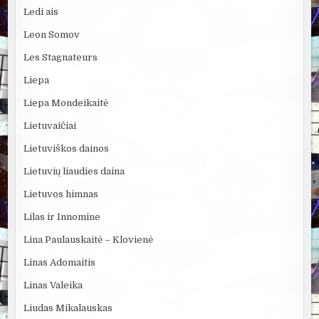
Ledi ais
Leon Somov
Les Stagnateurs
Liepa
Liepa Mondeikaitė
Lietuvaičiai
Lietuviškos dainos
Lietuvių liaudies daina
Lietuvos himnas
Lilas ir Innomine
Lina Paulauskaitė – Klovienė
Linas Adomaitis
Linas Valeika
Liudas Mikalauskas