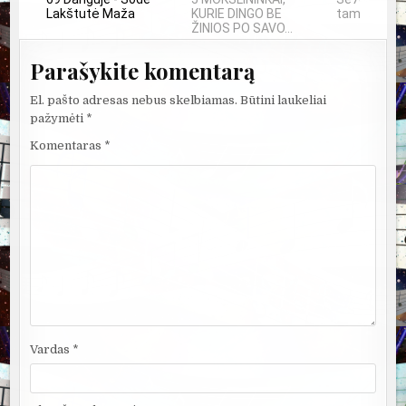
Lakštutė Maža
KURIE DINGO BE
tampa meno
ŽINIOS PO SAVO...
Parašykite komentarą
El. pašto adresas nebus skelbiamas.
Būtini laukeliai
pažymėti
*
Komentaras
*
Vardas
*