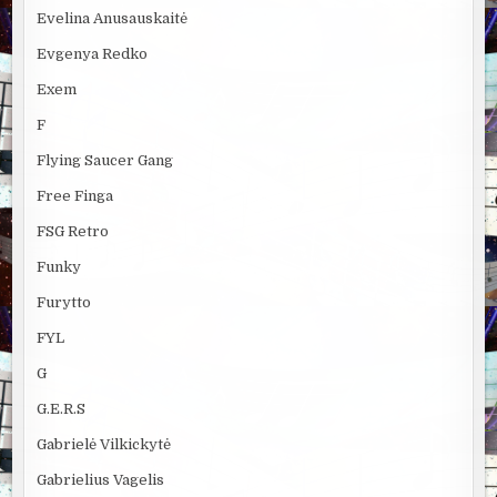
Evelina Anusauskaitė
Evgenya Redko
Exem
F
Flying Saucer Gang
Free Finga
FSG Retro
Funky
Furytto
FYL
G
G.E.R.S
Gabrielė Vilkickytė
Gabrielius Vagelis