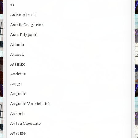
as
Aš Kaip ir Tu
Asmik Gregorian
Asta Pilypaitė
Atlanta
Atleisk
Atsitiko
Audrius
Auggi
Augustė
Augustė Vedrickaitė
Auroch
Aušra Cicėnaitė
Aušrinė