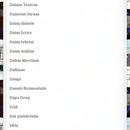
Dainos Teatras
Dainotas Varnas
Dainų dainelė
Dainų lyrics
Dainų tekstai
Dainų žodžiai
Dalius Mertinas
Dallasas
Dangė
Danutė Neimontaitė
Dapa Deep
DAR
Dar pažiūrėsim
Dblz