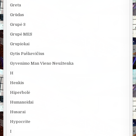
Greta
Grūdas
Grupė 3
Grupė MES
Grupiokai
Gytis Paškevičius
Gyvenimo Man Vieno Neužtenka
H
Henkis
Hiperbolė
Humanoidai
Husarai
Hypocrite
I