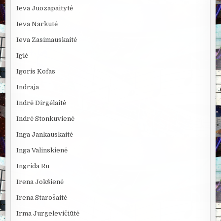
Ieva Juozapaitytė
Ieva Narkutė
Ieva Zasimauskaitė
Iglė
Igoris Kofas
Indraja
Indrė Dirgėlaitė
Indrė Stonkuvienė
Inga Jankauskaitė
Inga Valinskienė
Ingrida Ru
Irena Jokšienė
Irena Starošaitė
Irma Jurgelevičiūtė