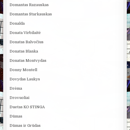
Domantas Razauskas
Domantas Starkauskas
Donalda
Donata Virbilaitė
Donatas Balvočius
Donatas Blanka
Donatas Montvydas
Donny Montell
Dovydas Laukys
Drėma
Drovuoliai
Duetas KO STINGA
Dūmas
Dūmas ir Grūdas