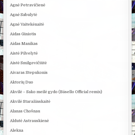
Agnė Petravičienė
Agnė Sabulytė
Agnė Vaitekėnaitė
Aidas Giniotis
Aidas Manikas
Aistė Pilvelytė
Aistė Smilgevičiūtė
Aivaras Stepukonis
Aktorių Duo
Akvilė – Sako meilė gydo (Bäsello Official remix)
Akvilė Staražinskaitė
Alanas Chošnau
Aldutė Astrauskienė
Alekna