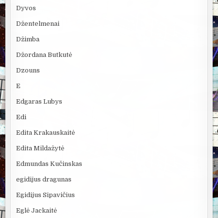
Dyvos
Džentelmenai
Džimba
Džordana Butkutė
Dzouns
E
Edgaras Lubys
Edi
Edita Krakauskaitė
Edita Mildažytė
Edmundas Kučinskas
egidijus dragunas
Egidijus Sipavičius
Eglė Jackaitė