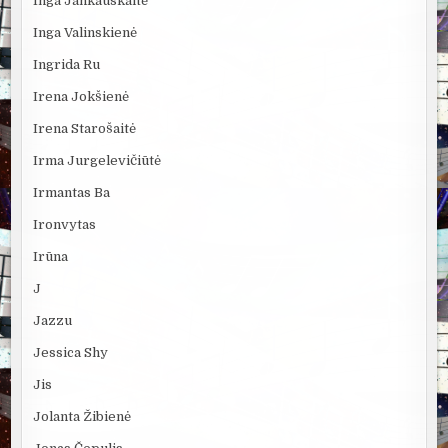
Inga Jankauskaitė
Inga Valinskienė
Ingrida Ru
Irena Jokšienė
Irena Starošaitė
Irma Jurgelevičiūtė
Irmantas Ba
Ironvytas
Irūna
J
Jazzu
Jessica Shy
Jis
Jolanta Žibienė