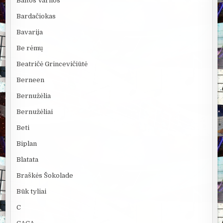
Baltos Varnos
Bardačiokas
Bavarija
Be rėmų
Beatričė Grincevičiūtė
Berneen
Bernužėlia
Bernužėliai
Beti
Biplan
Blatata
Braškės Šokolade
Būk tyliai
C