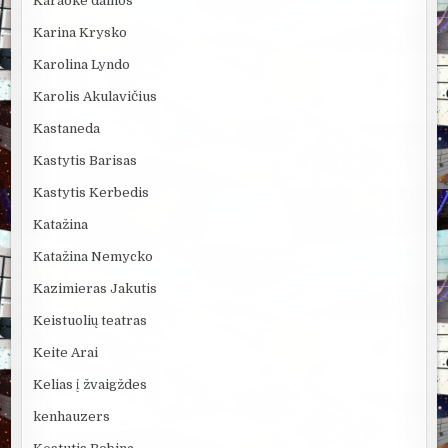
Karaoke dainos
Karina Krysko
Karolina Lyndo
Karolis Akulavičius
Kastaneda
Kastytis Barisas
Kastytis Kerbedis
Katažina
Katažina Nemycko
Kazimieras Jakutis
Keistuolių teatras
Keite Arai
Kelias į žvaigždes
kenhauzers