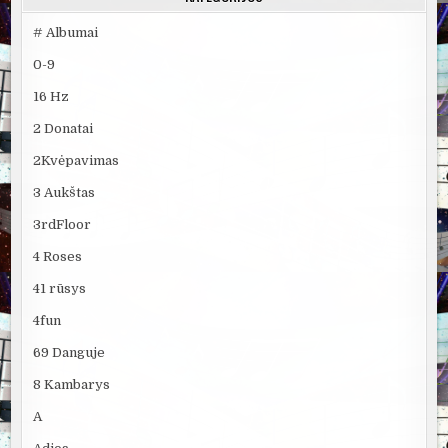
# Albumai
0-9
16 Hz
2 Donatai
2Kvėpavimas
3 Aukštas
3rdFloor
4 Roses
41 rūsys
4fun
69 Danguje
8 Kambarys
A