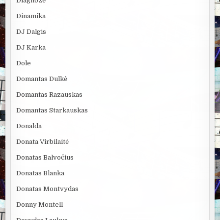
Diagnozė
Dinamika
DJ Dalgis
DJ Karka
Dole
Domantas Dulkė
Domantas Razauskas
Domantas Starkauskas
Donalda
Donata Virbilaitė
Donatas Balvočius
Donatas Blanka
Donatas Montvydas
Donny Montell