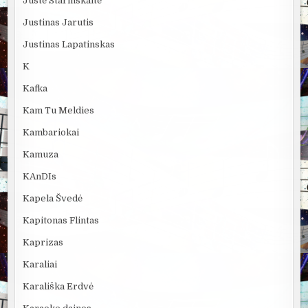
Justė Starinskaitė
Justinas Jarutis
Justinas Lapatinskas
K
Kafka
Kam Tu Meldies
Kambariokai
Kamuza
KAnDIs
Kapela Švedė
Kapitonas Flintas
Kaprizas
Karaliai
Karališka Erdvė