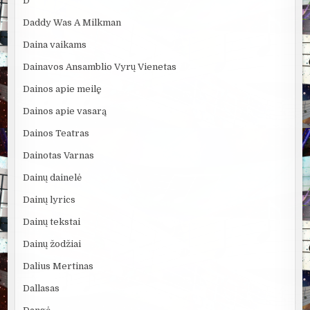
D
Daddy Was A Milkman
Daina vaikams
Dainavos Ansamblio Vyrų Vienetas
Dainos apie meilę
Dainos apie vasarą
Dainos Teatras
Dainotas Varnas
Dainų dainelė
Dainų lyrics
Dainų tekstai
Dainų žodžiai
Dalius Mertinas
Dallasas