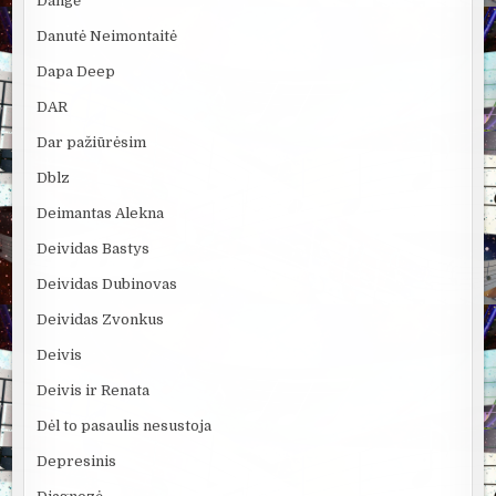
Dangė
Danutė Neimontaitė
Dapa Deep
DAR
Dar pažiūrėsim
Dblz
Deimantas Alekna
Deividas Bastys
Deividas Dubinovas
Deividas Zvonkus
Deivis
Deivis ir Renata
Dėl to pasaulis nesustoja
Depresinis