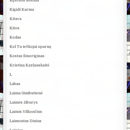
Kęstutis Bobina
Kigidi Karma
Kitava
Kitos
Kodas
Kol Tu ieškojai sparnų
Kostas Smoriginas
Kristina Kazlauskaitė
L
Labas
Laima Gimbutienė
Laimės žiburys
Laimis Vilkončius
Laimontas Dinius