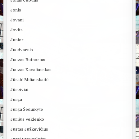
Jonas Čepulis
Jonis
Jovani
Jovita
Junior
Juodvarnis
Juozas Butnorius
Juozas Kavaliauskas
Jūratė Miliauskaitė
Jūreiviai
Jurga
Jurga Šeduikytė
Jurijus Veklenko
Justas Juškevičius