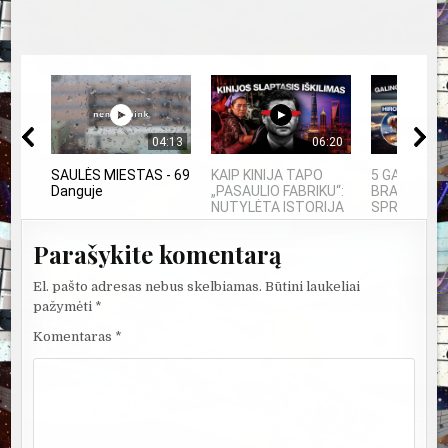
04:13
06:20
SAULĖS MIESTAS - 69
KAIP KINIJA TAPO
5 GALINGIAU
Danguje
„PASAULIO FABRIKU“:
BRANDUOLIN
NUTYLĖTA ISTORIJA
SPROGIMAI..
Parašykite komentarą
El. pašto adresas nebus skelbiamas.
Būtini laukeliai
pažymėti
*
Komentaras
*