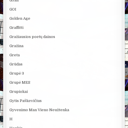
GJan
GOI
Golden Age
Graffitti
Gražiausios poetų dainos
Gražina
Greta
Grūdas
Grupė 3
Grupė MES
Grupiokai
Gytis Paškevičius
Gyvenimo Man Vieno Neužtenka
H