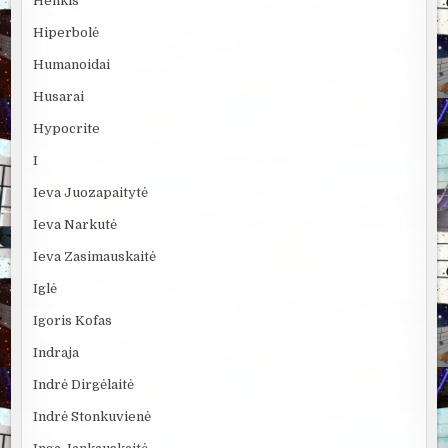
Henkis
Hiperbolė
Humanoidai
Husarai
Hypocrite
I
Ieva Juozapaitytė
Ieva Narkutė
Ieva Zasimauskaitė
Iglė
Igoris Kofas
Indraja
Indrė Dirgėlaitė
Indrė Stonkuvienė