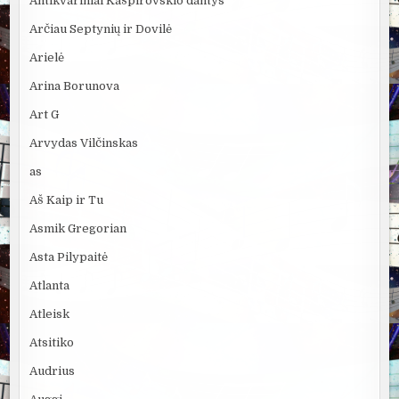
Antikvariniai Kašpirovskio dantys
Arčiau Septynių ir Dovilė
Arielė
Arina Borunova
Art G
Arvydas Vilčinskas
as
Aš Kaip ir Tu
Asmik Gregorian
Asta Pilypaitė
Atlanta
Atleisk
Atsitiko
Audrius