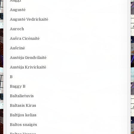
Auggi
Augustė
Augustė Vedrickaitė
Auroch
Aušra Cicėnaitė
Aušrinė
Austėja Gendvilaitė
Austėja Krivickaitė
B
Baggy B
Baltalietuvis
Baltasis Kiras
Baltijos kelias
Baltos snaigės