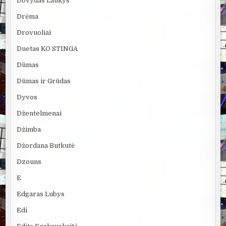
Dovydas Laukys
Drėma
Drovuoliai
Duetas KO STINGA
Dūmas
Dūmas ir Grūdas
Dyvos
Džentelmenai
Džimba
Džordana Butkutė
Dzouns
E
Edgaras Lubys
Edi