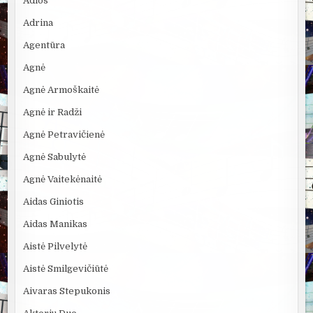
Adios
Adrina
Agentūra
Agnė
Agnė Armoškaitė
Agnė ir Radži
Agnė Petravičienė
Agnė Sabulytė
Agnė Vaitekėnaitė
Aidas Giniotis
Aidas Manikas
Aistė Pilvelytė
Aistė Smilgevičiūtė
Aivaras Stepukonis