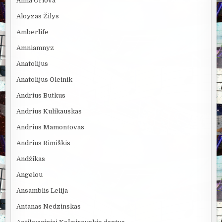
Alina Orlova
Aloyzas Žilys
Amberlife
Amniamnyz
Anatolijus
Anatolijus Oleinik
Andrius Butkus
Andrius Kulikauskas
Andrius Mamontovas
Andrius Rimiškis
Andžikas
Angelou
Ansamblis Lelija
Antanas Nedzinskas