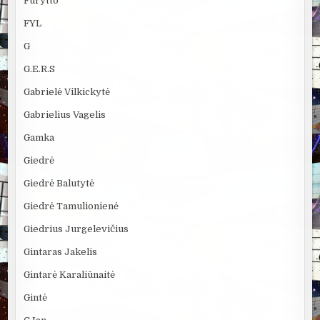
Furytto
FYL
G
G.E.R.S
Gabrielė Vilkickytė
Gabrielius Vagelis
Gamka
Giedrė
Giedrė Balutytė
Giedrė Tamulionienė
Giedrius Jurgelevičius
Gintaras Jakelis
Gintarė Karaliūnaitė
Gintė