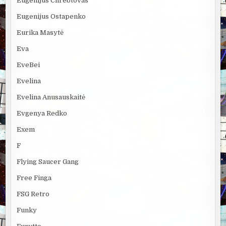
Eugenijus Chrebtovas
Eugenijus Ostapenko
Eurika Masytė
Eva
EveBei
Evelina
Evelina Anusauskaitė
Evgenya Redko
Exem
F
Flying Saucer Gang
Free Finga
FSG Retro
Funky