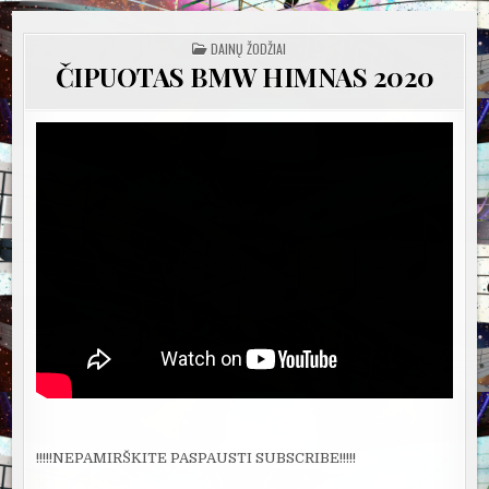
POSTED
DAINŲ ŽODŽIAI
IN
ČIPUOTAS BMW HIMNAS 2020
!!!!!NEPAMIRŠKITE PASPAUSTI SUBSCRIBE!!!!!