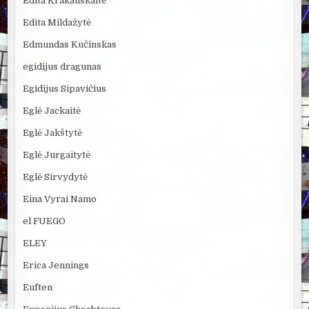
Edita Krakauskaitė
Edita Mildažytė
Edmundas Kučinskas
egidijus dragunas
Egidijus Sipavičius
Eglė Jackaitė
Eglė Jakštytė
Eglė Jurgaitytė
Eglė Sirvydytė
Eina Vyrai Namo
el FUEGO
ELEY
Erica Jennings
Euften