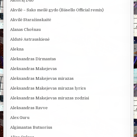
Aktorių Duo
Akvilė – Sako meilė gydo (Bäsello Official remix)
Akvilė Staražinskaitė
Alanas Chošnau
Aldutė Astrauskienė
Alekna
Aleksandras Dirmantas
Aleksandras Makejevas
Aleksandras Makejevas mirazas
Aleksandras Makejevas mirazas lyrics
Aleksandras Makejevas mirazas zodziai
Aleksandras Ravve
Alex Guru
Algimantas Butnorius