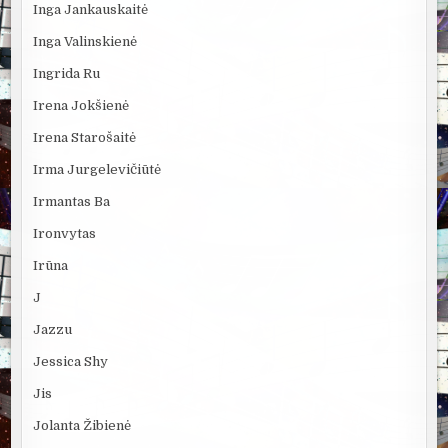
Inga Jankauskaitė
Inga Valinskienė
Ingrida Ru
Irena Jokšienė
Irena Starošaitė
Irma Jurgelevičiūtė
Irmantas Ba
Ironvytas
Irūna
J
Jazzu
Jessica Shy
Jis
Jolanta Žibienė