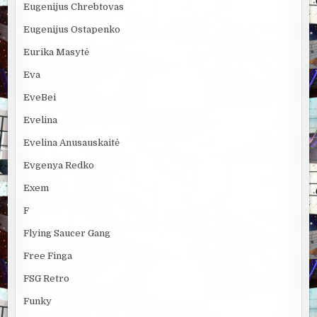
Eugenijus Chrebtovas
Eugenijus Ostapenko
Eurika Masytė
Eva
EveBei
Evelina
Evelina Anusauskaitė
Evgenya Redko
Exem
F
Flying Saucer Gang
Free Finga
FSG Retro
Funky