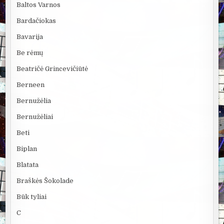
Baltos Varnos
Bardačiokas
Bavarija
Be rėmų
Beatričė Grincevičiūtė
Berneen
Bernužėlia
Bernužėliai
Beti
Biplan
Blatata
Braškės Šokolade
Būk tyliai
C