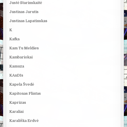
Justė Starinskaitė
Justinas Jarutis
Justinas Lapatinskas
K
Kafka
Kam Tu Meldies
Kambariokai
Kamuza
KAnDIs
Kapela Švedė
Kapitonas Flintas
Kaprizas
Karaliai
Karališka Erdvė