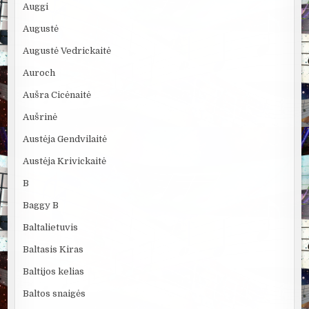
Auggi
Augustė
Augustė Vedrickaitė
Auroch
Aušra Cicėnaitė
Aušrinė
Austėja Gendvilaitė
Austėja Krivickaitė
B
Baggy B
Baltalietuvis
Baltasis Kiras
Baltijos kelias
Baltos snaigės