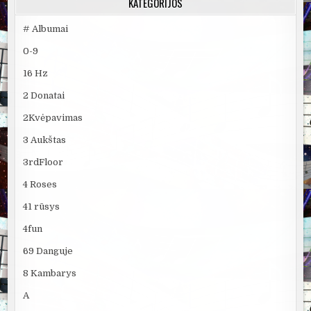
KATEGORIJOS
# Albumai
0-9
16 Hz
2 Donatai
2Kvėpavimas
3 Aukštas
3rdFloor
4 Roses
41 rūsys
4fun
69 Danguje
8 Kambarys
A