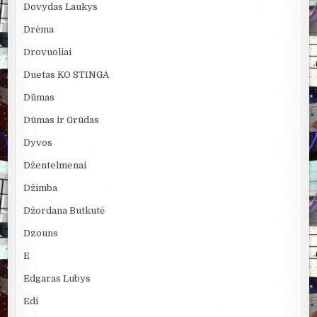
Dovydas Laukys
Drėma
Drovuoliai
Duetas KO STINGA
Dūmas
Dūmas ir Grūdas
Dyvos
Džentelmenai
Džimba
Džordana Butkutė
Dzouns
E
Edgaras Lubys
Edi