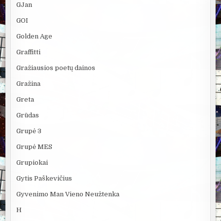
GJan
GOI
Golden Age
Graffitti
Gražiausios poetų dainos
Gražina
Greta
Grūdas
Grupė 3
Grupė MES
Grupiokai
Gytis Paškevičius
Gyvenimo Man Vieno Neužtenka
H