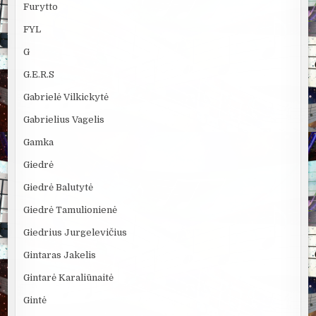
Furytto
FYL
G
G.E.R.S
Gabrielė Vilkickytė
Gabrielius Vagelis
Gamka
Giedrė
Giedrė Balutytė
Giedrė Tamulionienė
Giedrius Jurgelevičius
Gintaras Jakelis
Gintarė Karaliūnaitė
Gintė