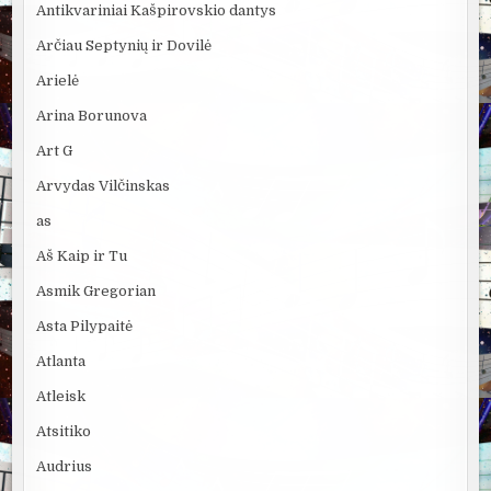
Antikvariniai Kašpirovskio dantys
Arčiau Septynių ir Dovilė
Arielė
Arina Borunova
Art G
Arvydas Vilčinskas
as
Aš Kaip ir Tu
Asmik Gregorian
Asta Pilypaitė
Atlanta
Atleisk
Atsitiko
Audrius