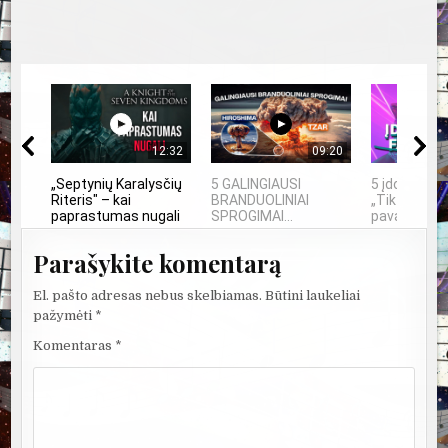
12:32
09:20
„Septynių Karalysčių
5 GALINGIAUSI
5 įdomūs fa
Riteris" – kai
BRANDUOLINIAI
„TikTok“: ką
paprastumas nugali
SPROGIMAI...
pavadinimas 
Parašykite komentarą
El. pašto adresas nebus skelbiamas.
Būtini laukeliai
pažymėti
*
Komentaras
*