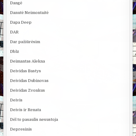
Dangė
Danutė Neimontaitė
Dapa Deep
DAR
Dar pažiūrėsim
Dblz
Deimantas Alekna
Deividas Bastys
Deividas Dubinovas
Deividas Zvonkus
Deivis
Deivis ir Renata
Dėl to pasaulis nesustoja
Depresinis