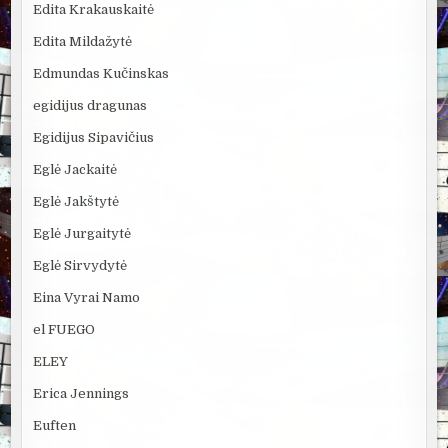
Edita Krakauskaitė
Edita Mildažytė
Edmundas Kučinskas
egidijus dragunas
Egidijus Sipavičius
Eglė Jackaitė
Eglė Jakštytė
Eglė Jurgaitytė
Eglė Sirvydytė
Eina Vyrai Namo
el FUEGO
ELEY
Erica Jennings
Euften