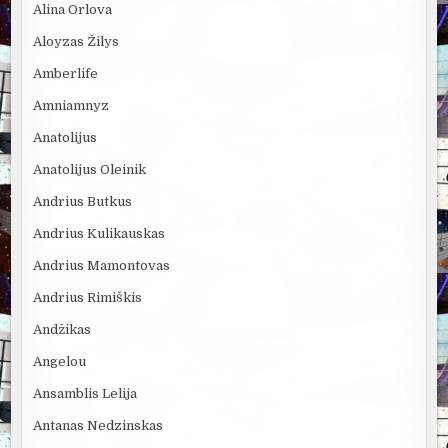
Alina Orlova
Aloyzas Žilys
Amberlife
Amniamnyz
Anatolijus
Anatolijus Oleinik
Andrius Butkus
Andrius Kulikauskas
Andrius Mamontovas
Andrius Rimiškis
Andžikas
Angelou
Ansamblis Lelija
Antanas Nedzinskas