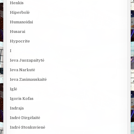
Henkis
Hiperbolė
Humanoidai
Husarai
Hypocrite
I
Ieva Juozapaitytė
Ieva Narkutė
Ieva Zasimauskaitė
Iglė
Igoris Kofas
Indraja
Indrė Dirgėlaitė
Indrė Stonkuvienė