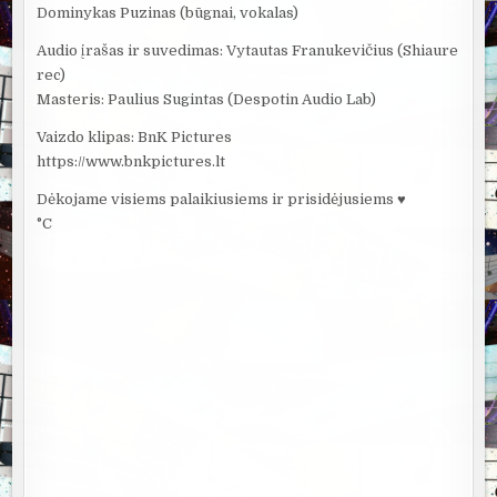
Dominykas Puzinas (būgnai, vokalas)
Audio įrašas ir suvedimas: Vytautas Franukevičius (Shiaure
rec)
Masteris: Paulius Sugintas (Despotin Audio Lab)
Vaizdo klipas: BnK Pictures
https://www.bnkpictures.lt
Dėkojame visiems palaikiusiems ir prisidėjusiems ♥
°C