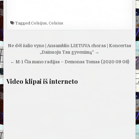
Tagged
Celsijus
,
Celsius
Navigacija
Ne dėl žalio vyno | Ansamblio LIETUVA choras | Koncertas
tarp
„Dainuoju Tau gyvenimą“ →
įrašų
← M-1 Čia mano radijas – Demonas Tomas (2020 09 08)
Video klipai iš interneto