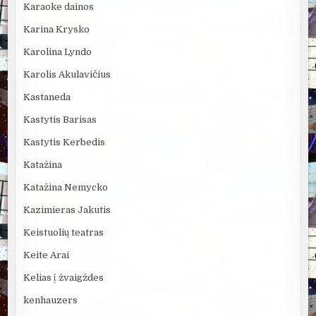
Karaoke dainos
Karina Krysko
Karolina Lyndo
Karolis Akulavičius
Kastaneda
Kastytis Barisas
Kastytis Kerbedis
Katažina
Katažina Nemycko
Kazimieras Jakutis
Keistuolių teatras
Keite Arai
Kelias į žvaigždes
kenhauzers