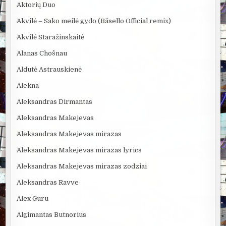
Aktorių Duo
Akvilė – Sako meilė gydo (Bäsello Official remix)
Akvilė Staražinskaitė
Alanas Chošnau
Aldutė Astrauskienė
Alekna
Aleksandras Dirmantas
Aleksandras Makejevas
Aleksandras Makejevas mirazas
Aleksandras Makejevas mirazas lyrics
Aleksandras Makejevas mirazas zodziai
Aleksandras Ravve
Alex Guru
Algimantas Butnorius