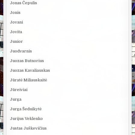
Jonas Čepulis
Jonis
Jovani
Jovita
Junior
Juodvarnis
Juozas Butnorius
Juozas Kavaliauskas
Jūratė Miliauskaitė
Jūreiviai
Jurga
Jurga Šeduikytė
Jurijus Veklenko
Justas Juškevičius