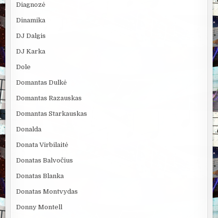
Diagnozė
Dinamika
DJ Dalgis
DJ Karka
Dole
Domantas Dulkė
Domantas Razauskas
Domantas Starkauskas
Donalda
Donata Virbilaitė
Donatas Balvočius
Donatas Blanka
Donatas Montvydas
Donny Montell