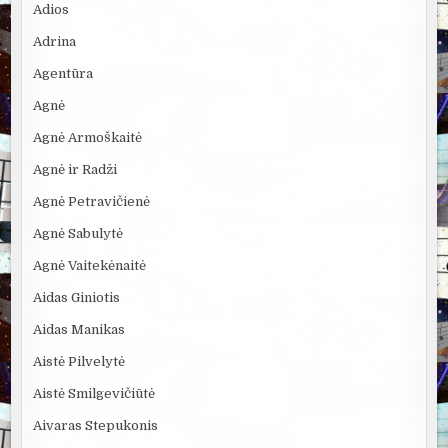
Adios
Adrina
Agentūra
Agnė
Agnė Armoškaitė
Agnė ir Radži
Agnė Petravičienė
Agnė Sabulytė
Agnė Vaitekėnaitė
Aidas Giniotis
Aidas Manikas
Aistė Pilvelytė
Aistė Smilgevičiūtė
Aivaras Stepukonis