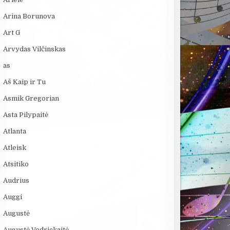
Arina Borunova
Art G
Arvydas Vilčinskas
as
Aš Kaip ir Tu
Asmik Gregorian
Asta Pilypaitė
Atlanta
Atleisk
Atsitiko
Audrius
Auggi
Augustė
Augustė Vedrickaitė