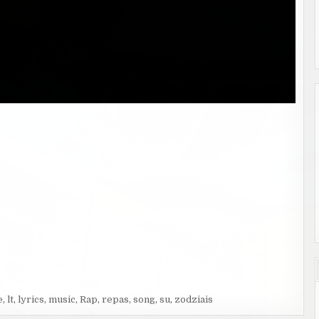
e
,
lt
,
lyrics
,
music
,
Rap
,
repas
,
song
,
su
,
zodziais