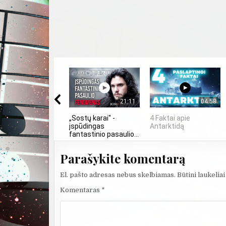
21:11
04:58
„Sostų karai" -
4 Faktai apie
įspūdingas
Antarktidą
fantastinio pasaulio...
Parašykite komentarą
El. pašto adresas nebus skelbiamas.
Būtini laukelia
Komentaras
*