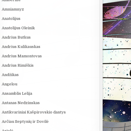
Amniamnyz
Anatolijus
Anatolijus Oleinik
Andrius Butkus
Andrius Kulikauskas
Andrius Mamontovas
Andrius Rimiškis
Andžikas
Angelou
Ansamblis Lelija
Antanas Nedzinskas
Antikvariniai Kašpirovskio dantys
Arčiau Septynių ir Dovilė
Arielė