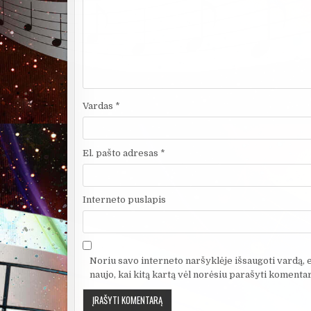
Vardas
*
El. pašto adresas
*
Interneto puslapis
Noriu savo interneto naršyklėje išsaugoti vardą, el
naujo, kai kitą kartą vėl norėsiu parašyti komentar