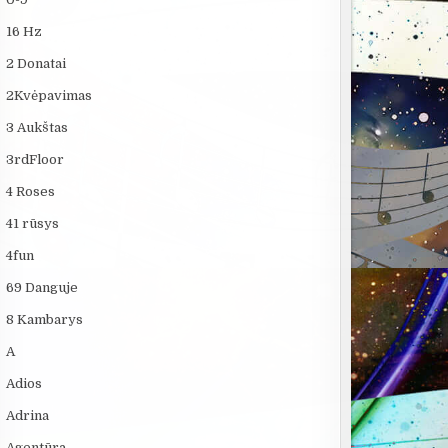
16 Hz
2 Donatai
2Kvėpavimas
3 Aukštas
3rdFloor
4 Roses
41 rūsys
4fun
69 Danguje
8 Kambarys
A
Adios
Adrina
Agentūra