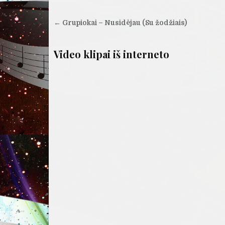
Navigacija
← Grupiokai – Nusidėjau (Su žodžiais)
tarp
įrašų
Video klipai iš interneto