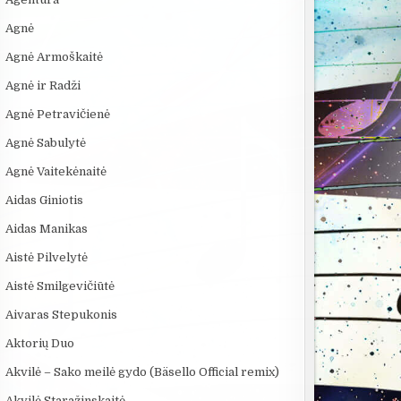
Agnė
Agnė Armoškaitė
Agnė ir Radži
Agnė Petravičienė
Agnė Sabulytė
Agnė Vaitekėnaitė
:13
08:40
17:50
Aidas Giniotis
ie
VIENINTELIS LIETUVIŲ
Se7en – kai tamsa
5 GALINGIAUS
a
KILMĖS NASA
tampa meno kūriniu
BRANDUOLINI
Aidas Manikas
ik
ASTRONAUTAS
SPROGIMAI...
Aistė Pilvelytė
Aistė Smilgevičiūtė
Aivaras Stepukonis
Aktorių Duo
Akvilė – Sako meilė gydo (Bäsello Official remix)
Akvilė Staražinskaitė