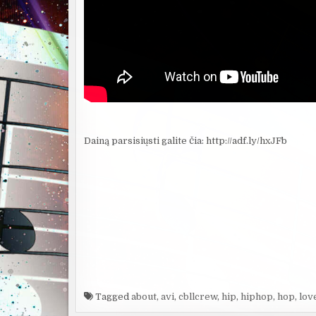
Dainą parsisiųsti galite čia: http://adf.ly/hxJFb
Tagged
about
,
avi
,
cbllcrew
,
hip
,
hiphop
,
hop
,
lov