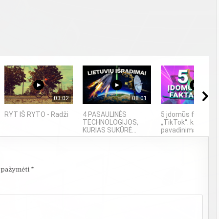
03:02
08:01
04
RYT IŠ RYTO - Radži
4 PASAULINĖS
5 įdomūs faktai ap
TECHNOLOGIJOS,
„TikTok“: ką reiški
KURIAS SUKŪRĖ...
pavadinimas ir ne t
i pažymėti
*