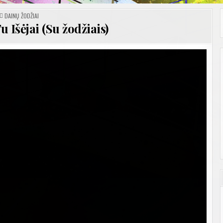
POSTED
DAINŲ ŽODŽIAI
IN
 Išėjai (Su žodžiais)