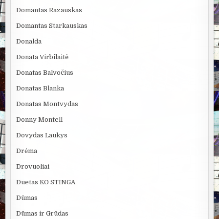
Domantas Razauskas
Domantas Starkauskas
Donalda
Donata Virbilaitė
Donatas Balvočius
Donatas Blanka
Donatas Montvydas
Donny Montell
Dovydas Laukys
Drėma
Drovuoliai
Duetas KO STINGA
Dūmas
Dūmas ir Grūdas