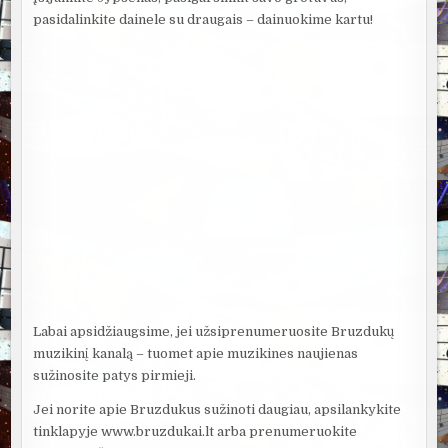
pasidalinkite dainele su draugais – dainuokime kartu!
Labai apsidžiaugsime, jei užsiprenumeruosite Bruzdukų
muzikinį kanalą – tuomet apie muzikines naujienas
sužinosite patys pirmieji.
Jei norite apie Bruzdukus sužinoti daugiau, apsilankykite
tinklapyje www.bruzdukai.lt arba prenumeruokite