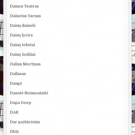
Dainos Teatras
Dainotas Varnas
Dainų dainelė
Dainų lyrics
Dainų tekstai
Dainų žodžiai
Dalius Mertinas
Dallasas
Dangė
Danutė Neimontaitė
Dapa Deep
DAR
Dar pažiūrėsim
Dblz