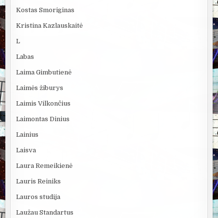
Kostas Smoriginas
Kristina Kazlauskaitė
L
Labas
Laima Gimbutienė
Laimės žiburys
Laimis Vilkončius
Laimontas Dinius
Lainius
Laisva
Laura Remeikienė
Lauris Reiniks
Lauros studija
Laužau Standartus