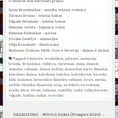
O atskiras ačiū kūrybinei grupei:
Ignas Brazdauskas – muzika, tekstai, režisūra
Žilvinas Bružas – tekstai, balsas
Vilgailė Striužaitė – tekstai, balsas
Simonas Jurkša – būgnai ir įrašai
Simonas Sadauskas – garsas
Povilas Daukšys – animacijos
Vilija Kvieskaitė – iliustracijos
Mažosios Žemyna, Sibilė, Dorė ir Severija – dainos ir juokas
Tagged
#dainelės
,
#vaikiškos
,
advento
,
animacija
,
briedis
,
Bruzdukai
,
children
,
christmas
,
daina
,
dainelė
,
daineles vaikams
,
dainos žodžiai
,
dainuokim kartu
,
filmukai
,
kaledines dainos
,
kaledoms
,
kaledos
,
kalendorius
,
karaoke
,
kids
,
laukimui
,
lietuviskos daineles vaikams
,
lyrics
,
meska
,
pelėda
,
Skamba
,
skanėstai
,
song
,
su tekstu
,
su zodziais
,
sveiki
,
titrai
,
titrais
,
vaikams
,
vaikiška
,
vaiku
,
vaikų karaoke
,
vilgaile
,
žodžiai
,
zuikis
,
zvereliai
Navigacija
DRAMATURG – NUOGA DAMA (Premjera 2020) →