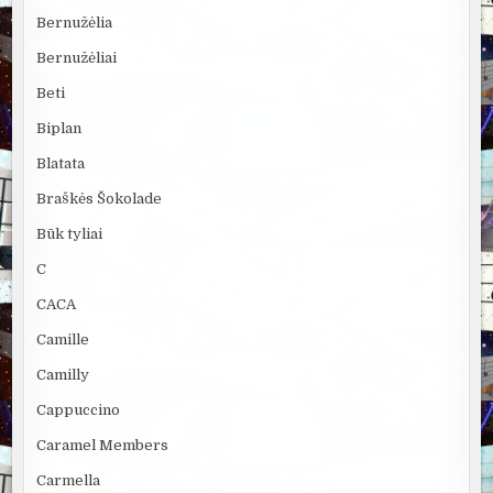
Bernužėlia
Bernužėliai
Beti
Biplan
Blatata
Braškės Šokolade
Būk tyliai
C
CACA
Camille
Camilly
Cappuccino
Caramel Members
Carmella