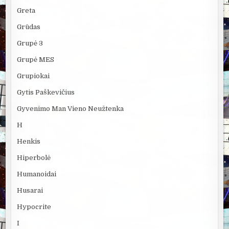
Greta
Grūdas
Grupė 3
Grupė MES
Grupiokai
Gytis Paškevičius
Gyvenimo Man Vieno Neužtenka
H
Henkis
Hiperbolė
Humanoidai
Husarai
Hypocrite
I