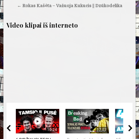
tarp
← Rokas Kašėta – Važuoja Kukucis || Dzūkodelika
įrašų
Video klipai iš interneto
10:24
17:03