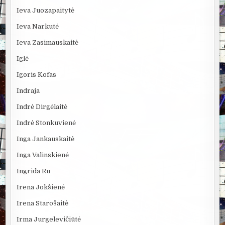
Ieva Juozapaitytė
Ieva Narkutė
Ieva Zasimauskaitė
Iglė
Igoris Kofas
Indraja
Indrė Dirgėlaitė
Indrė Stonkuvienė
Inga Jankauskaitė
Inga Valinskienė
Ingrida Ru
Irena Jokšienė
Irena Starošaitė
Irma Jurgelevičiūtė