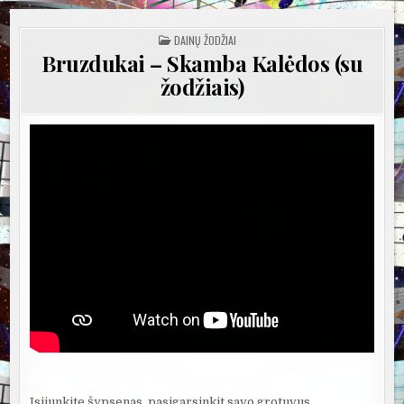
POSTED
DAINŲ ŽODŽIAI
IN
Bruzdukai – Skamba Kalėdos (su
žodžiais)
Įsijunkite šypsenas, pasigarsinkit savo grotuvus,