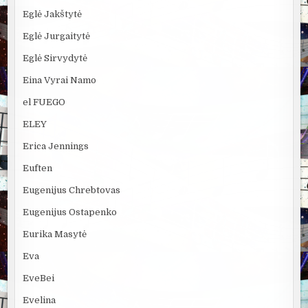
Eglė Jakštytė
Eglė Jurgaitytė
Eglė Sirvydytė
Eina Vyrai Namo
el FUEGO
ELEY
Erica Jennings
Euften
Eugenijus Chrebtovas
Eugenijus Ostapenko
Eurika Masytė
Eva
EveBei
Evelina