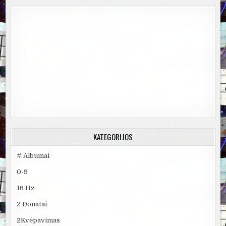
KATEGORIJOS
# Albumai
0-9
16 Hz
2 Donatai
2Kvėpavimas