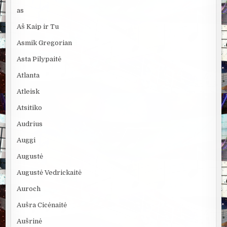
as
Aš Kaip ir Tu
Asmik Gregorian
Asta Pilypaitė
Atlanta
Atleisk
Atsitiko
Audrius
Auggi
Augustė
Augustė Vedrickaitė
Auroch
Aušra Cicėnaitė
Aušrinė