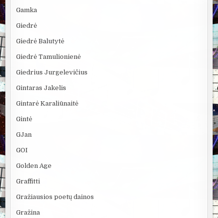
Gamka
Giedrė
Giedrė Balutytė
Giedrė Tamulionienė
Giedrius Jurgelevičius
Gintaras Jakelis
Gintarė Karaliūnaitė
Gintė
GJan
GOI
Golden Age
Graffitti
Gražiausios poetų dainos
Gražina