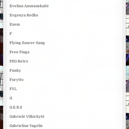
Evelina Anusauskaitė
Evgenya Redko
Exem
F
Flying Saucer Gang
Free Finga
FSG Retro
Funky
Furytto
FYL
G
G.E.R.S
Gabrielė Vilkickytė
Gabrielius Vagelis