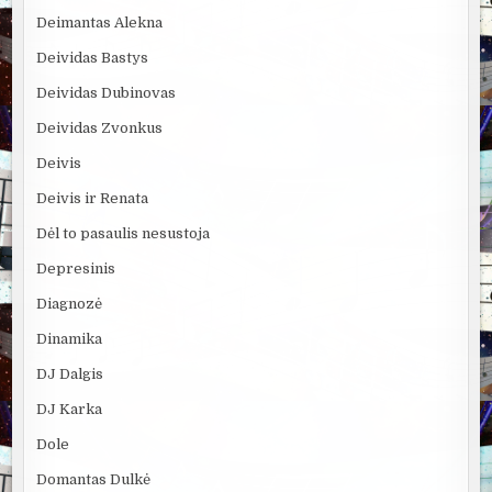
Deimantas Alekna
Deividas Bastys
Deividas Dubinovas
Deividas Zvonkus
Deivis
Deivis ir Renata
Dėl to pasaulis nesustoja
Depresinis
Diagnozė
Dinamika
DJ Dalgis
DJ Karka
Dole
Domantas Dulkė