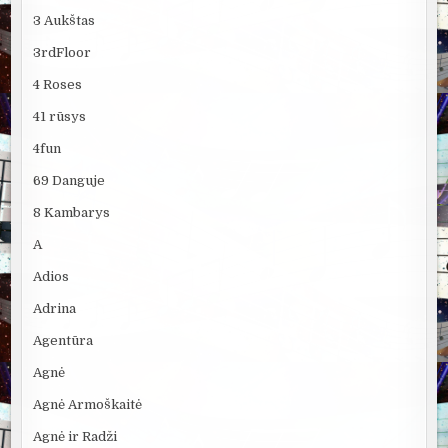
3 Aukštas
3rdFloor
4 Roses
41 rūsys
4fun
69 Danguje
8 Kambarys
A
Adios
Adrina
Agentūra
Agnė
Agnė Armoškaitė
Agnė ir Radži