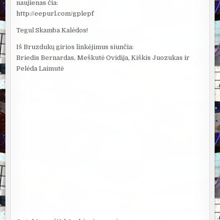
naujienas čia:
http://eepurl.com/gplepf
Tegul Skamba Kalėdos!
Iš Bruzdukų girios linkėjimus siunčia:
Briedis Bernardas, Meškutė Ovidija, Kiškis Juozukas ir
Pelėda Laimutė