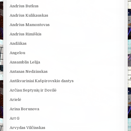
Andrius Butkus
Andrius Kulikauskas
Andrius Mamontovas
Andrius Rimiškis
Andžikas
Angelou
Ansamblis Lelija
Antanas Nedzinskas
Antikvariniai Kašpirovskio dantys
Arčiau Septynių ir Dovilė
Arielė
Arina Borunova
Art G
Arvydas Vilčinskas