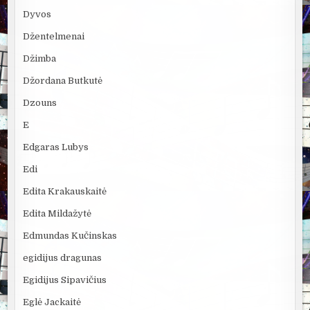
Dyvos
Džentelmenai
Džimba
Džordana Butkutė
Dzouns
E
Edgaras Lubys
Edi
Edita Krakauskaitė
Edita Mildažytė
Edmundas Kučinskas
egidijus dragunas
Egidijus Sipavičius
Eglė Jackaitė