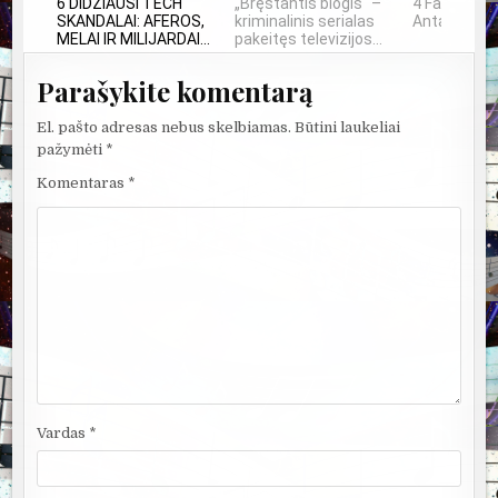
6 DIDŽIAUSI TECH
„Bręstantis blogis“ –
4 Faktai api
SKANDALAI: AFEROS,
kriminalinis serialas
Antarktidą
MELAI IR MILIJARDAI...
pakeitęs televizijos...
Parašykite komentarą
El. pašto adresas nebus skelbiamas.
Būtini laukeliai
pažymėti
*
Komentaras
*
Vardas
*