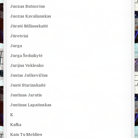
Juozas Butnorius
Juozas Kavaliauskas
Jūratė Miliauskaitė
Jūreiviai
Jurga
Jurga Šeduikytė
Jurijus Veklenko
Justas Juškevičius
Justė Starinskaitė
Justinas Jarutis
Justinas Lapatinskas
K
Kafka
Kam Tu Meldies