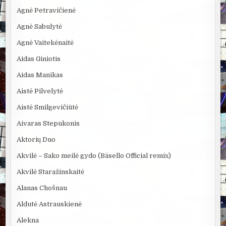
Agnė Petravičienė
Agnė Sabulytė
Agnė Vaitekėnaitė
Aidas Giniotis
Aidas Manikas
Aistė Pilvelytė
Aistė Smilgevičiūtė
Aivaras Stepukonis
Aktorių Duo
Akvilė – Sako meilė gydo (Bäsello Official remix)
Akvilė Staražinskaitė
Alanas Chošnau
Aldutė Astrauskienė
Alekna