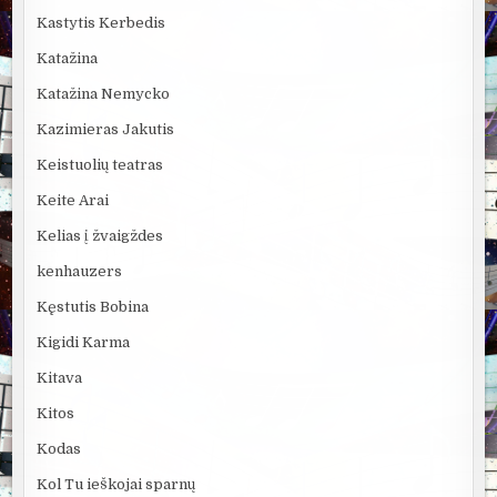
Kastytis Kerbedis
Katažina
Katažina Nemycko
Kazimieras Jakutis
Keistuolių teatras
Keite Arai
Kelias į žvaigždes
kenhauzers
Kęstutis Bobina
Kigidi Karma
Kitava
Kitos
Kodas
Kol Tu ieškojai sparnų