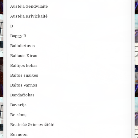
Austėja Gendvilaitė
Austėja Krivickaitė
B
Baggy B
Baltalietuvis
Baltasis Kiras
Baltijos kelias
Baltos snaigės
Baltos Varnos
Bardačiokas
Bavarija
Be rėmų
Beatričė Grincevičiūtė
Berneen