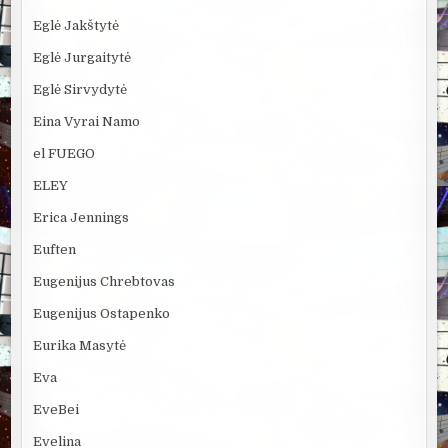
Eglė Jakštytė
Eglė Jurgaitytė
Eglė Sirvydytė
Eina Vyrai Namo
el FUEGO
ELEY
Erica Jennings
Euften
Eugenijus Chrebtovas
Eugenijus Ostapenko
Eurika Masytė
Eva
EveBei
Evelina