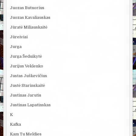
Juozas Butnorius
Juozas Kavaliauskas
Jūratė Miliauskaitė
Jūreiviai
Jurga
Jurga Šeduikytė
Jurijus Veklenko
Justas Juškevičius
Justė Starinskaitė
Justinas Jarutis
Justinas Lapatinskas
K
Kafka
Kam Tu Meldies