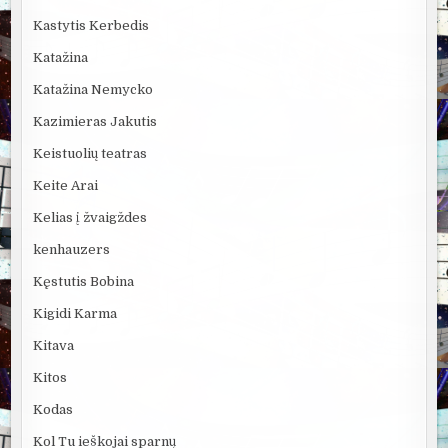
Kastytis Kerbedis
Katažina
Katažina Nemycko
Kazimieras Jakutis
Keistuolių teatras
Keite Arai
Kelias į žvaigždes
kenhauzers
Kęstutis Bobina
Kigidi Karma
Kitava
Kitos
Kodas
Kol Tu ieškojai sparnų