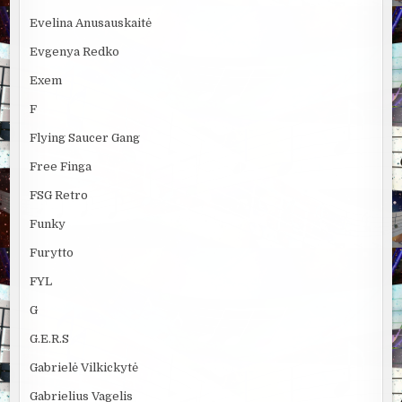
Evelina Anusauskaitė
Evgenya Redko
Exem
F
Flying Saucer Gang
Free Finga
FSG Retro
Funky
Furytto
FYL
G
G.E.R.S
Gabrielė Vilkickytė
Gabrielius Vagelis