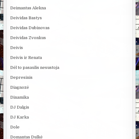
Deimantas Alekna
Deividas Bastys
Deividas Dubinovas
Deividas Zvonkus
Deivis
Deivis ir Renata
Dėl to pasaulis nesustoja
Depresinis
Diagnozė
Dinamika
DJ Dalgis
DJ Karka
Dole
Domantas Dulkė