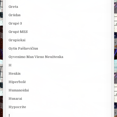
Greta
Grūdas
Grupė 3
Grupė MES
Grupiokai
Gytis Paškevičius
Gyvenimo Man Vieno Neužtenka
H
Henkis
Hiperbolė
Humanoidai
Husarai
Hypocrite
I