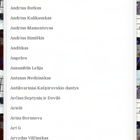
Andrius Butkus
Andrius Kulikauskas
Andrius Mamontovas
Andrius Rimiškis
Andžikas
Angelou
Ansamblis Lelija
Antanas Nedzinskas
Antikvariniai Kašpirovskio dantys
Arčiau Septynių ir Dovilė
Arielė
Arina Borunova
Art G
Arvydas Vilčinskas