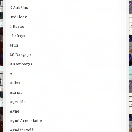
3 Aukštas
3rdFloor
4 Roses
41 rūsys
4fun
69 Danguje
8 Kambarys
A
Adios
Adrina
Agentūra
Agnė
Agnė Armoškaitė
Agnė ir Radži