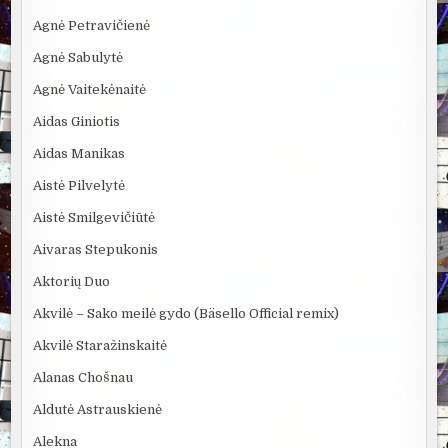
Agnė Petravičienė
Agnė Sabulytė
Agnė Vaitekėnaitė
Aidas Giniotis
Aidas Manikas
Aistė Pilvelytė
Aistė Smilgevičiūtė
Aivaras Stepukonis
Aktorių Duo
Akvilė – Sako meilė gydo (Bäsello Official remix)
Akvilė Staražinskaitė
Alanas Chošnau
Aldutė Astrauskienė
Alekna