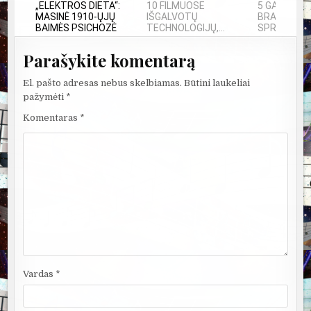
„ELEKTROS DIETA“:
10 FILMUOSE
5 GALINGIAU
MASINĖ 1910-ŲJŲ
IŠGALVOTŲ
BRANDUOLIN
BAIMĖS PSICHOZĖ
TECHNOLOGIJŲ,...
SPROGIMAI..
Parašykite komentarą
El. pašto adresas nebus skelbiamas.
Būtini laukeliai
pažymėti
*
Komentaras
*
Vardas
*