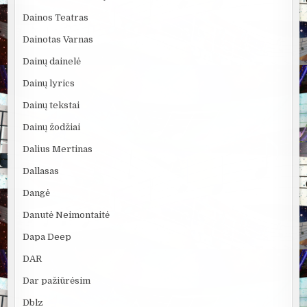
Dainos Teatras
Dainotas Varnas
Dainų dainelė
Dainų lyrics
Dainų tekstai
Dainų žodžiai
Dalius Mertinas
Dallasas
Dangė
Danutė Neimontaitė
Dapa Deep
DAR
Dar pažiūrėsim
Dblz