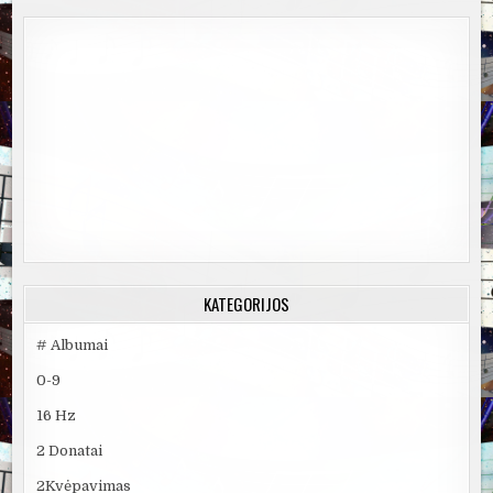
KATEGORIJOS
# Albumai
0-9
16 Hz
2 Donatai
2Kvėpavimas