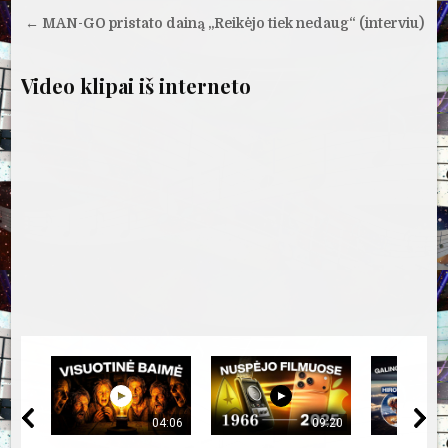
tarp
įrašų
← MAN-GO pristato dainą „Reikėjo tiek nedaug“ (interviu)
Video klipai iš interneto
04:06
09:20