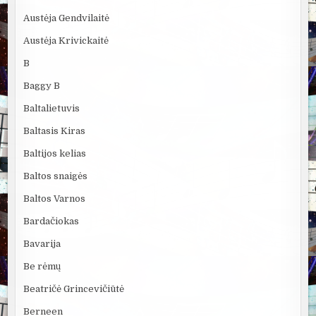
Austėja Gendvilaitė
Austėja Krivickaitė
B
Baggy B
Baltalietuvis
Baltasis Kiras
Baltijos kelias
Baltos snaigės
Baltos Varnos
Bardačiokas
Bavarija
Be rėmų
Beatričė Grincevičiūtė
Berneen