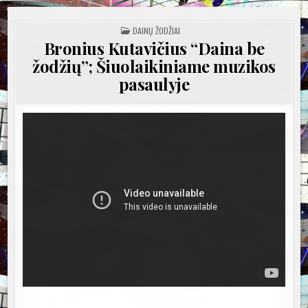
POSTED
DAINŲ ŽODŽIAI
IN
Bronius Kutavičius “Daina be
žodžių”; Šiuolaikiniame muzikos
pasaulyje