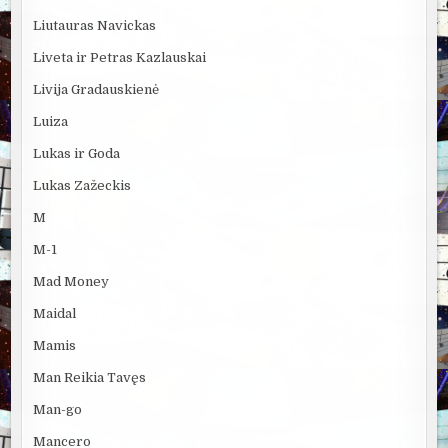
Liutauras Navickas
Liveta ir Petras Kazlauskai
Livija Gradauskienė
Luiza
Lukas ir Goda
Lukas Zažeckis
M
M-1
Mad Money
Maidal
Mamis
Man Reikia Tavęs
Man-go
Mancero