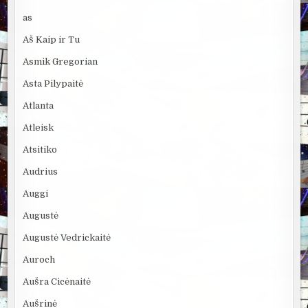
as
Aš Kaip ir Tu
Asmik Gregorian
Asta Pilypaitė
Atlanta
Atleisk
Atsitiko
Audrius
Auggi
Augustė
Augustė Vedrickaitė
Auroch
Aušra Cicėnaitė
Aušrinė