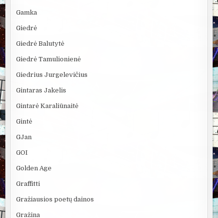
Gamka
Giedrė
Giedrė Balutytė
Giedrė Tamulionienė
Giedrius Jurgelevičius
Gintaras Jakelis
Gintarė Karaliūnaitė
Gintė
GJan
GOI
Golden Age
Graffitti
Gražiausios poetų dainos
Gražina