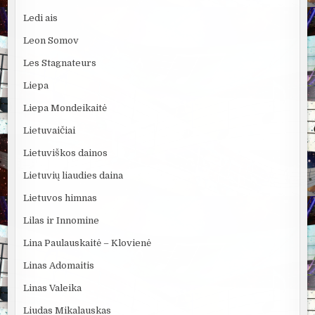
Ledi ais
Leon Somov
Les Stagnateurs
Liepa
Liepa Mondeikaitė
Lietuvaičiai
Lietuviškos dainos
Lietuvių liaudies daina
Lietuvos himnas
Lilas ir Innomine
Lina Paulauskaitė – Klovienė
Linas Adomaitis
Linas Valeika
Liudas Mikalauskas