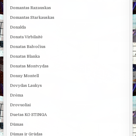
Domantas Razauskas
Domantas Starkauskas
Donalda
Donata Virbilaitė
Donatas Balvočius
Donatas Blanka
Donatas Montvydas
Donny Montell
Dovydas Laukys
Drėma
Drovuoliai
Duetas KO STINGA
Dūmas
Dūmas ir Grūdas