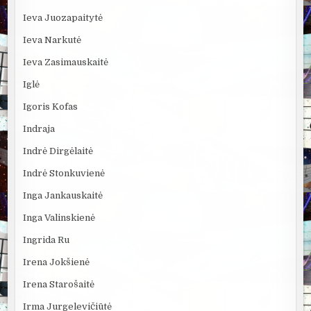
Ieva Juozapaitytė
Ieva Narkutė
Ieva Zasimauskaitė
Iglė
Igoris Kofas
Indraja
Indrė Dirgėlaitė
Indrė Stonkuvienė
Inga Jankauskaitė
Inga Valinskienė
Ingrida Ru
Irena Jokšienė
Irena Starošaitė
Irma Jurgelevičiūtė