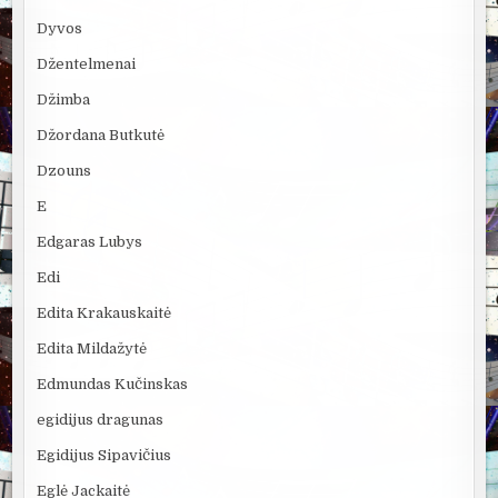
Dyvos
Džentelmenai
Džimba
Džordana Butkutė
Dzouns
E
Edgaras Lubys
Edi
Edita Krakauskaitė
Edita Mildažytė
Edmundas Kučinskas
egidijus dragunas
Egidijus Sipavičius
Eglė Jackaitė