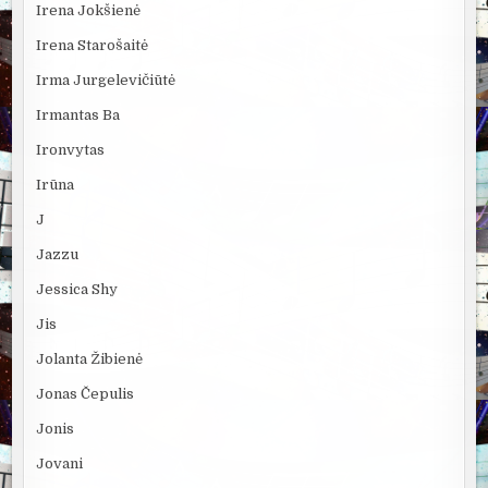
Irena Jokšienė
Irena Starošaitė
Irma Jurgelevičiūtė
Irmantas Ba
Ironvytas
Irūna
J
Jazzu
Jessica Shy
Jis
Jolanta Žibienė
Jonas Čepulis
Jonis
Jovani