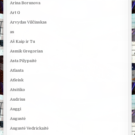
Arina Borunova
Art G
Arvydas Vilčinskas
as
Aš Kaip ir Tu
Asmik Gregorian
Asta Pilypaitė
Atlanta
Atleisk
Atsitiko
Audrius
Auggi
Augustė
Augustė Vedrickaitė