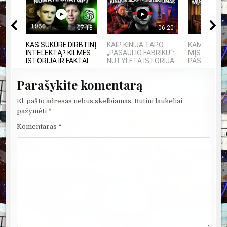
07:18
06:20
KAS SUKŪRĖ DIRBTINĮ
KAIP KINIJA TAPO
KAMUOLINIS
INTELEKTĄ? KILMĖS
„PASAULIO FABRIKU“:
MĮSLINGA 
ISTORIJA IR FAKTAI
NUTYLĖTA ISTORIJA
PASLAPTIS
Parašykite komentarą
El. pašto adresas nebus skelbiamas.
Būtini laukeliai
pažymėti
*
Komentaras
*