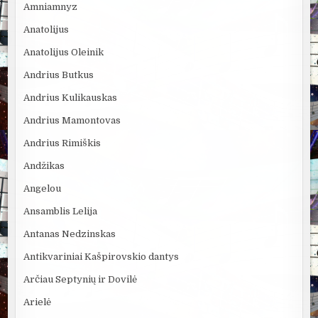
Amniamnyz
Anatolijus
Anatolijus Oleinik
Andrius Butkus
Andrius Kulikauskas
Andrius Mamontovas
Andrius Rimiškis
Andžikas
Angelou
Ansamblis Lelija
Antanas Nedzinskas
Antikvariniai Kašpirovskio dantys
Arčiau Septynių ir Dovilė
Arielė