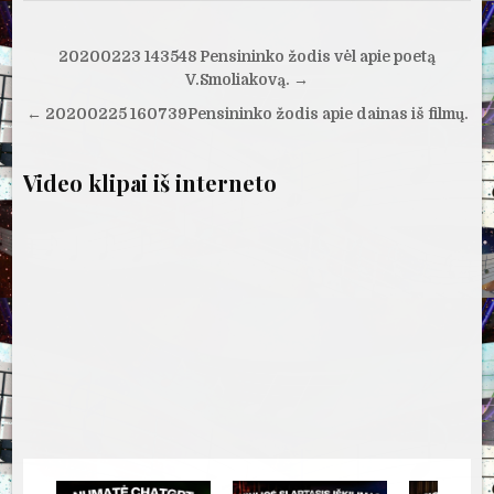
Navigacija
20200223 143548 Pensininko žodis vėl apie poetą
tarp
V.Smoliakovą. →
įrašų
← 20200225 160739Pensininko žodis apie dainas iš filmų.
Video klipai iš interneto