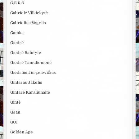
G.E.R.S
Gabrielė Vilkickytė
Gabrielius Vagelis
Gamka
Giedrė
Giedrė Balutytė
Giedrė Tamulionienė
Giedrius Jurgelevičius
Gintaras Jakelis
Gintarė Karaliūnaitė
Gintė
GJan
GOI
Golden Age