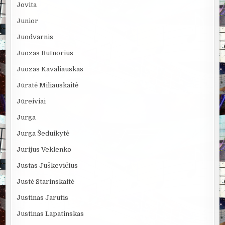
Jovita
Junior
Juodvarnis
Juozas Butnorius
Juozas Kavaliauskas
Jūratė Miliauskaitė
Jūreiviai
Jurga
Jurga Šeduikytė
Jurijus Veklenko
Justas Juškevičius
Justė Starinskaitė
Justinas Jarutis
Justinas Lapatinskas