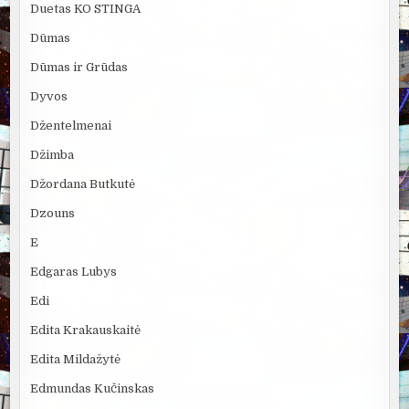
Duetas KO STINGA
Dūmas
Dūmas ir Grūdas
Dyvos
Džentelmenai
Džimba
Džordana Butkutė
Dzouns
E
Edgaras Lubys
Edi
Edita Krakauskaitė
Edita Mildažytė
Edmundas Kučinskas