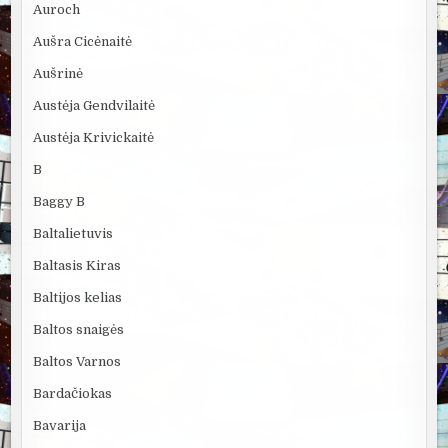
Auroch
Aušra Cicėnaitė
Aušrinė
Austėja Gendvilaitė
Austėja Krivickaitė
B
Baggy B
Baltalietuvis
Baltasis Kiras
Baltijos kelias
Baltos snaigės
Baltos Varnos
Bardačiokas
Bavarija