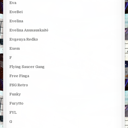
Eva
EveBei
Evelina
Evelina Anusauskaitė
Evgenya Redko
Exem
F
Flying Saucer Gang
Free Finga
FSG Retro
Funky
Furytto
FYL
G