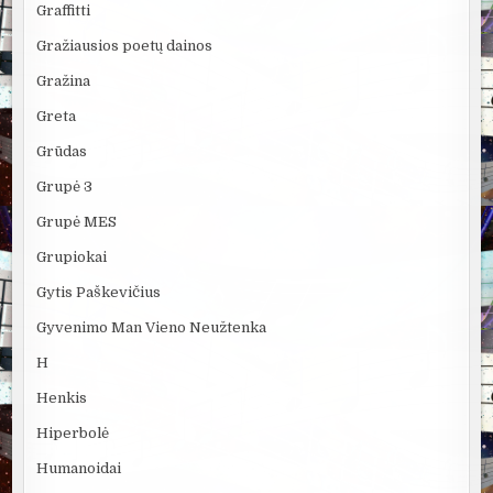
Graffitti
Gražiausios poetų dainos
Gražina
Greta
Grūdas
Grupė 3
Grupė MES
Grupiokai
Gytis Paškevičius
Gyvenimo Man Vieno Neužtenka
H
Henkis
Hiperbolė
Humanoidai