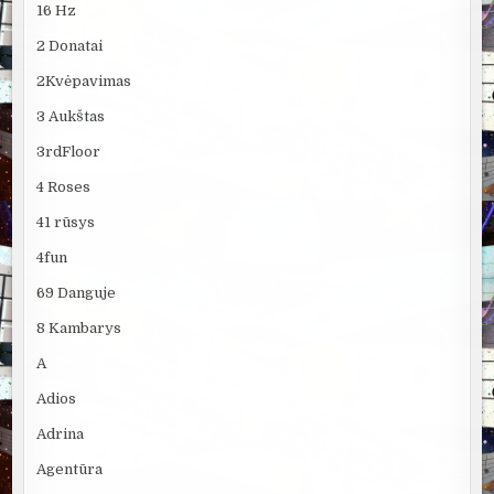
16 Hz
2 Donatai
2Kvėpavimas
3 Aukštas
3rdFloor
4 Roses
41 rūsys
4fun
69 Danguje
8 Kambarys
A
Adios
Adrina
Agentūra