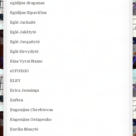
egidijus dragunas
Egidijus Sipavičius
Eglė Jackaitė
Eglė Jakštytė
Eglė Jurgaitytė
Eglė Sirvydytė
Eina Vyrai Namo
el FUEGO
ELEY
Erica Jennings
Euften
Eugenijus Chrebtovas
Eugenijus Ostapenko
Eurika Masytė