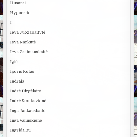
Husarai
Hypocrite
I
Ieva Juozapaitytė
Ieva Narkutė
Ieva Zasimauskaitė
Iglė
Igoris Kofas
Indraja
Indrė Dirgėlaitė
Indrė Stonkuvienė
Inga Jankauskaitė
Inga Valinskienė
Ingrida Ru