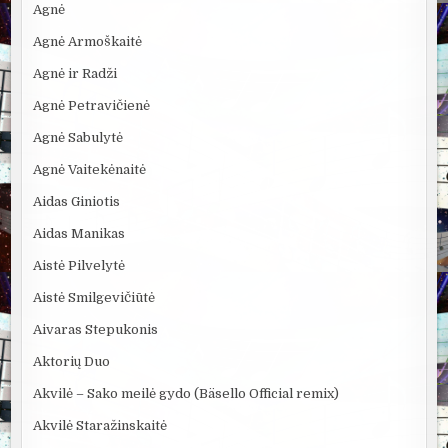
Agnė
Agnė Armoškaitė
Agnė ir Radži
Agnė Petravičienė
Agnė Sabulytė
Agnė Vaitekėnaitė
Aidas Giniotis
Aidas Manikas
Aistė Pilvelytė
Aistė Smilgevičiūtė
Aivaras Stepukonis
Aktorių Duo
Akvilė – Sako meilė gydo (Bäsello Official remix)
Akvilė Staražinskaitė