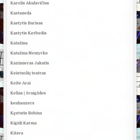
Karolis Akulavičius
Kastaneda
Kastytis Barisas
Kastytis Kerbedis
Katažina
Katažina Nemycko
Kazimieras Jakutis
Keistuolių teatras
Keite Arai
Kelias į žvaigždes
kenhauzers
Kęstutis Bobina
Kigidi Karma
Kitava