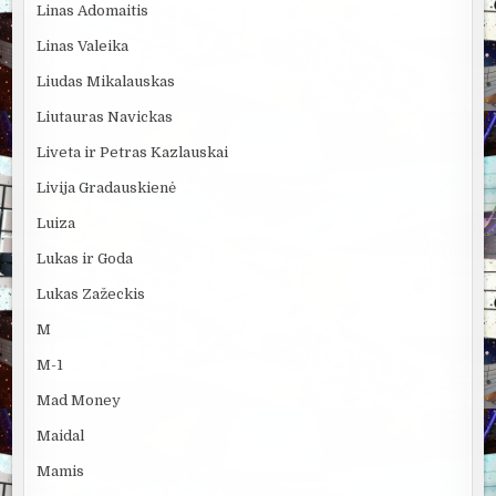
Linas Adomaitis
Linas Valeika
Liudas Mikalauskas
Liutauras Navickas
Liveta ir Petras Kazlauskai
Livija Gradauskienė
Luiza
Lukas ir Goda
Lukas Zažeckis
M
M-1
Mad Money
Maidal
Mamis