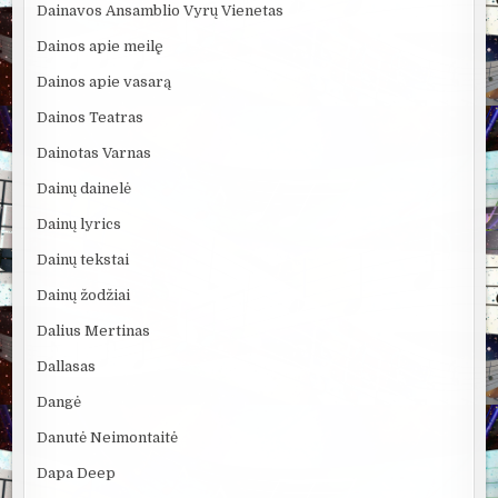
Dainavos Ansamblio Vyrų Vienetas
Dainos apie meilę
Dainos apie vasarą
Dainos Teatras
Dainotas Varnas
Dainų dainelė
Dainų lyrics
Dainų tekstai
Dainų žodžiai
Dalius Mertinas
Dallasas
Dangė
Danutė Neimontaitė
Dapa Deep