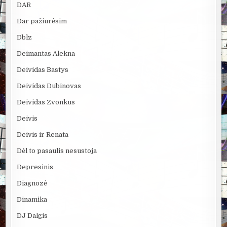
DAR
Dar pažiūrėsim
Dblz
Deimantas Alekna
Deividas Bastys
Deividas Dubinovas
Deividas Zvonkus
Deivis
Deivis ir Renata
Dėl to pasaulis nesustoja
Depresinis
Diagnozė
Dinamika
DJ Dalgis