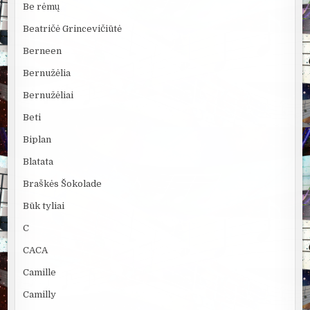
Be rėmų
Beatričė Grincevičiūtė
Berneen
Bernužėlia
Bernužėliai
Beti
Biplan
Blatata
Braškės Šokolade
Būk tyliai
C
CACA
Camille
Camilly