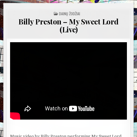
POSTED
DAINŲ ŽODŽIAI
IN
Billy Preston – My Sweet Lord
(Live)
Music video by Billy Preston performing My Sweet Lord