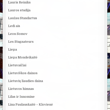
Lauris Reiniks
Lauros studija
Laužau Standartus
Ledi ais
Leon Somov
Les Stagnateurs
Liepa
Liepa Mondeikaitė
Lietuvaičiai
Lietuviškos dainos
Lietuvių liaudies daina
Lietuvos himnas
Lilas ir Innomine
Lina Paulauskaitė – Klovienė