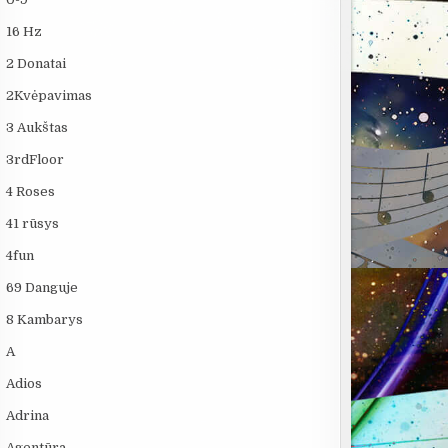
16 Hz
2 Donatai
2Kvėpavimas
3 Aukštas
3rdFloor
4 Roses
41 rūsys
4fun
69 Danguje
8 Kambarys
A
Adios
Adrina
Agentūra