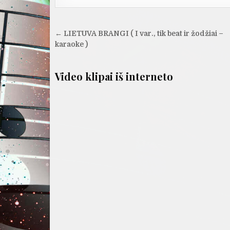
Navigacija
← LIETUVA BRANGI ( I var., tik beat ir žodžiai –
tarp
karaoke )
įrašų
Video klipai iš interneto