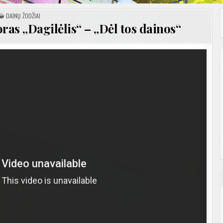
POSTED
DAINŲ ŽODŽIAI
IN
ras „Dagilėlis“ – „Dėl tos dainos“