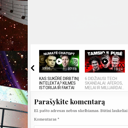
07:18
10:24
KAS SUKŪRĖ DIRBTINĮ
6 DIDŽIAUSI TECH
INTELEKTĄ? KILMĖS
SKANDALAI: AFEROS,
ISTORIJA IR FAKTAI
MELAI IR MILIJARDAI...
Parašykite komentarą
El. pašto adresas nebus skelbiamas.
Būtini laukelia
Komentaras
*