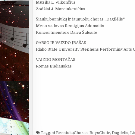
Muzika L. Vilkončius
Žodžiai J. Marcinkevičius
Šiaulių berniukų ir jaunuolių choras „Dagilėlis“
Meno vadovas Remigijus Adomaitis
Koncertmeisterė Daiva Šulcaitė
GARSO IR VAIZDO ĮRAŠAS
Idaho State University Stephens Performing Arts 
VAIZDO MONTAŽAS
Romas Bieliauskas
Tagged
BerniukųChoras
,
BoysChoir
,
Dagilėlis
,
Li