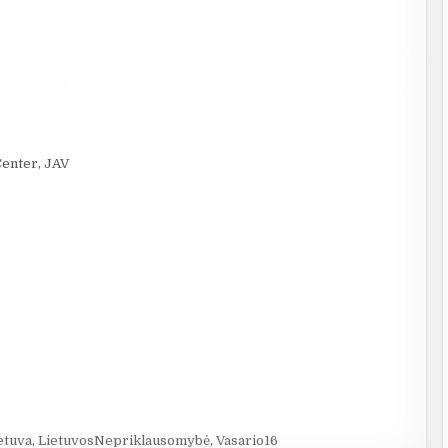
Center, JAV
etuva
,
LietuvosNepriklausomybė
,
Vasario16