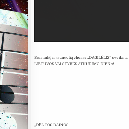
Berniukų ir jaunuolių choras „DAGILĖLIS“ sveikina v
LIETUVOS VALSTYBĖS ATKŪRIMO DIENA!
„DĖL TOS DAINOS“