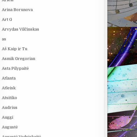
Arina Borunova
Art G
Arvydas Vilčinskas
as
Aš Kaip ir Tu
Asmik Gregorian
Asta Pilypaitė
Atlanta
Atleisk
Atsitiko
Audrius
Auggi
Augustė
Augustė Vedrickaitė