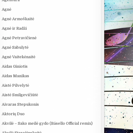
Agnė
Agnė Armoškaitė
Agnė ir Radži
Agnė Petravičienė
Agnė Sabulytė
Agnė Vaitekėnaitė
Aidas Giniotis
Aidas Manikas
Aistė Pilvelytė
Aistė Smilgevičiūtė
Aivaras Stepukonis
Aktorių Duo
Akvilė – Sako meilė gydo (Bäsello Official remix)
Akvilė Staražinskaitė