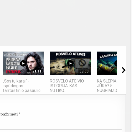
21:11
08:03
06
„Sostų karai" -
ROSVELO ATEIVIO
KĄ SLEPIA BALTIJ
įspūdingas
ISTORIJA: KAS
JŪRA? 5
fantastinio pasaulio...
NUTIKO...
NUGRIMZDUSIOS...
i pažymėti
*