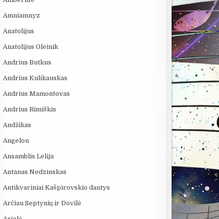
Amniamnyz
Anatolijus
Anatolijus Oleinik
Andrius Butkus
Andrius Kulikauskas
Andrius Mamontovas
Andrius Rimiškis
Andžikas
Angelou
Ansamblis Lelija
Antanas Nedzinskas
Antikvariniai Kašpirovskio dantys
Arčiau Septynių ir Dovilė
Arielė