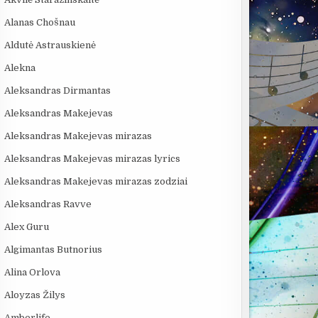
Alanas Chošnau
Aldutė Astrauskienė
Alekna
Aleksandras Dirmantas
Aleksandras Makejevas
Aleksandras Makejevas mirazas
Aleksandras Makejevas mirazas lyrics
:39
09:20
06:20
Aleksandras Makejevas mirazas zodziai
OS
5 GALINGIAUSI
KAIP KINIJA TAPO
4 PASAULINĖ
Aleksandras Ravve
BRANDUOLINIAI
„PASAULIO FABRIKU“:
TECHNOLOGI
SPROGIMAI...
NUTYLĖTA ISTORIJA
KURIAS SUKŪR
Alex Guru
Algimantas Butnorius
Alina Orlova
Aloyzas Žilys
Amberlife