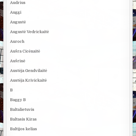
Audrius
Auggi
Augustė
Augustė Vedrickaitė
Auroch
Aušra Cicėnaitė
Aušrinė
Austėja Gendvilaitė
Austėja Krivickaitė
B
Baggy B
Baltalietuvis
Baltasis Kiras
Baltijos kelias