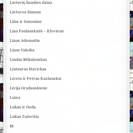
Lietuvių liaudies daina
Lietuvos himnas
Lilas ir Innomine
Lina Paulauskaitė – Klovienė
Linas Adomaitis
Linas Valeika
Liudas Mikalauskas
Liutauras Navickas
Liveta ir Petras Kazlauskai
Livija Gradauskienė
Luiza
Lukas ir Goda
Lukas Zažeckis
M