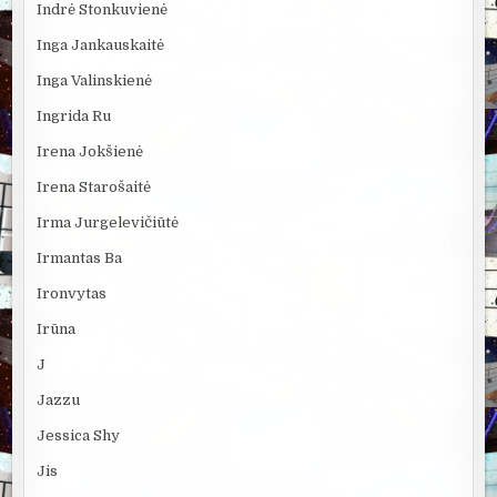
Indrė Stonkuvienė
Inga Jankauskaitė
Inga Valinskienė
Ingrida Ru
Irena Jokšienė
Irena Starošaitė
Irma Jurgelevičiūtė
Irmantas Ba
Ironvytas
Irūna
J
Jazzu
Jessica Shy
Jis