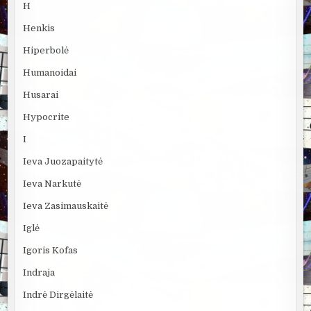
H
Henkis
Hiperbolė
Humanoidai
Husarai
Hypocrite
I
Ieva Juozapaitytė
Ieva Narkutė
Ieva Zasimauskaitė
Iglė
Igoris Kofas
Indraja
Indrė Dirgėlaitė