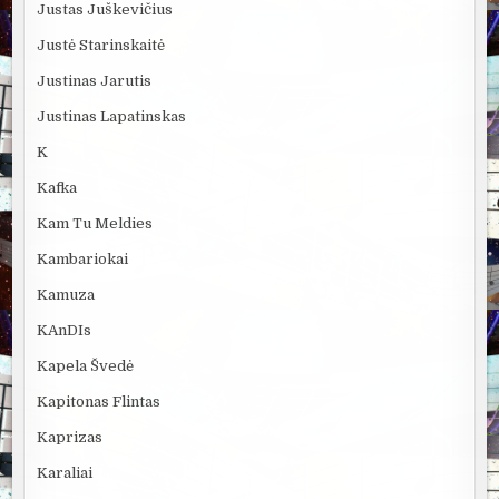
Justas Juškevičius
Justė Starinskaitė
Justinas Jarutis
Justinas Lapatinskas
K
Kafka
Kam Tu Meldies
Kambariokai
Kamuza
KAnDIs
Kapela Švedė
Kapitonas Flintas
Kaprizas
Karaliai