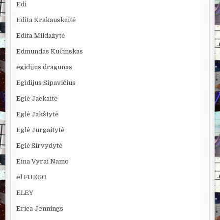
Edi
Edita Krakauskaitė
Edita Mildažytė
Edmundas Kučinskas
egidijus dragunas
Egidijus Sipavičius
Eglė Jackaitė
Eglė Jakštytė
Eglė Jurgaitytė
Eglė Sirvydytė
Eina Vyrai Namo
el FUEGO
ELEY
Erica Jennings