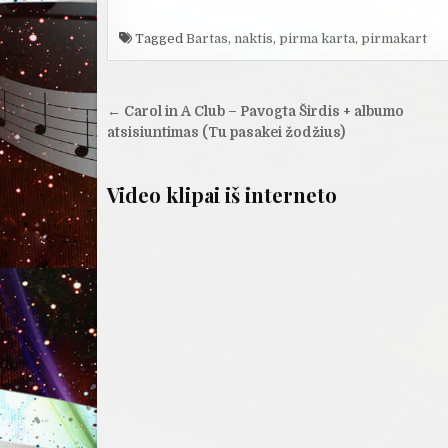
Tagged
Bartas
,
naktis
,
pirma karta
,
pirmakart
Navigacija
← Carol in A Club – Pavogta Širdis + albumo
tarp
atsisiuntimas (Tu pasakei žodžius)
įrašų
Video klipai iš interneto