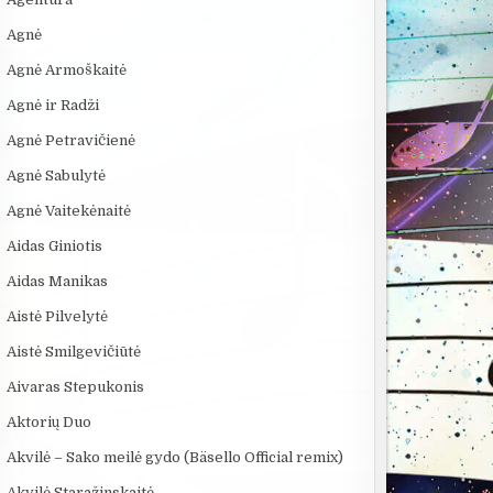
Agnė
Agnė Armoškaitė
Agnė ir Radži
Agnė Petravičienė
Agnė Sabulytė
Agnė Vaitekėnaitė
Aidas Giniotis
Aidas Manikas
Aistė Pilvelytė
:20
08:40
15:45
Aistė Smilgevičiūtė
VIENINTELIS LIETUVIŲ
10 įtemptų, kraują
KAS IŠRADO
“:
KILMĖS NASA
stingdančių kino
ELEKTRĄ? 6
Aivaras Stepukonis
JA
ASTRONAUTAS
istorijų
MOKSLININKAI,
Aktorių Duo
Akvilė – Sako meilė gydo (Bäsello Official remix)
Akvilė Staražinskaitė