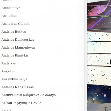
Amniamnyz
Anatolijus
Anatolijus Oleinik
Andrius Butkus
Andrius Kulikauskas
Andrius Mamontovas
Andrius Rimiškis
Andžikas
Angelou
Ansamblis Lelija
Antanas Nedzinskas
Antikvariniai Kašpirovskio dantys
Arčiau Septynių ir Dovilė
Arielė