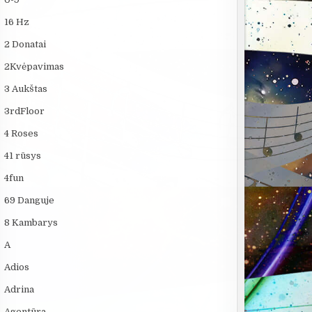
16 Hz
2 Donatai
2Kvėpavimas
3 Aukštas
3rdFloor
4 Roses
41 rūsys
4fun
69 Danguje
8 Kambarys
A
Adios
Adrina
Agentūra