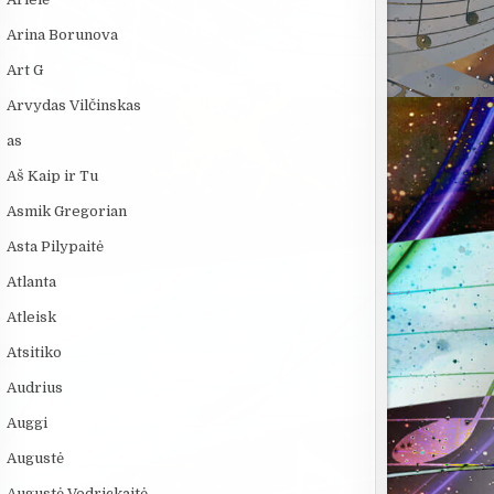
Arina Borunova
Art G
Arvydas Vilčinskas
as
Aš Kaip ir Tu
Asmik Gregorian
Asta Pilypaitė
Atlanta
Atleisk
Atsitiko
Audrius
Auggi
Augustė
Augustė Vedrickaitė