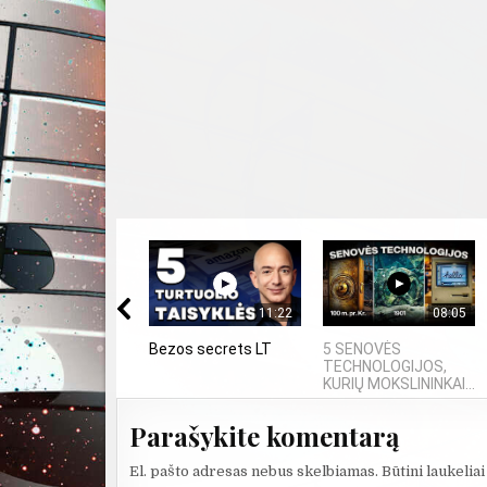
11:22
08:05
Bezos secrets LT
5 SENOVĖS
TECHNOLOGIJOS,
KURIŲ MOKSLININKAI...
Parašykite komentarą
El. pašto adresas nebus skelbiamas.
Būtini laukelia