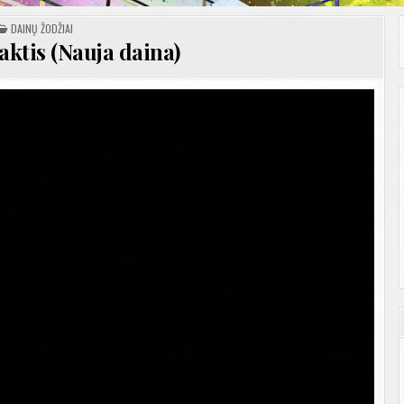
POSTED
DAINŲ ŽODŽIAI
IN
aktis (Nauja daina)