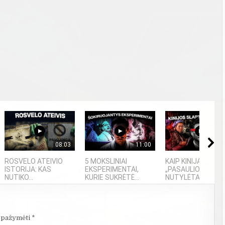
08:03
11:00
06
ROSVELO ATEIVIO
5 MOKSLINIAI
KAIP KINIJA TAPO
ISTORIJA: KAS
EKSPERIMENTAI,
„PASAULIO FABRIKU
NUTIKO...
KURIE SUKRĖTĖ...
NUTYLĖTA ISTORI
i pažymėti
*