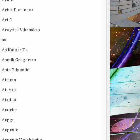
Arina Borunova
Art G
Arvydas Vilčinskas
as
Aš Kaip ir Tu
Asmik Gregorian
Asta Pilypaitė
Atlanta
Atleisk
Atsitiko
Audrius
Auggi
Augustė
Augustė Vedrickaitė