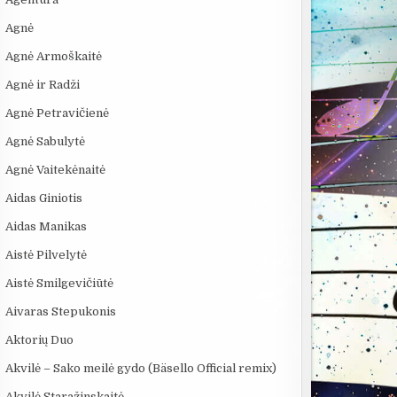
Agnė
Agnė Armoškaitė
Agnė ir Radži
Agnė Petravičienė
Agnė Sabulytė
Agnė Vaitekėnaitė
Aidas Giniotis
:06
03:00
08:03
Aidas Manikas
:
DRAUGAI YRA
ROSVELO ATEIVIO
„Sostų karai" 
DRAUGAI - Juozas
ISTORIJA: KAS
įspūdingas
Aistė Pilvelytė
NUTIKO...
fantastinio pa
Aistė Smilgevičiūtė
Aivaras Stepukonis
Aktorių Duo
Akvilė – Sako meilė gydo (Bäsello Official remix)
Akvilė Staražinskaitė