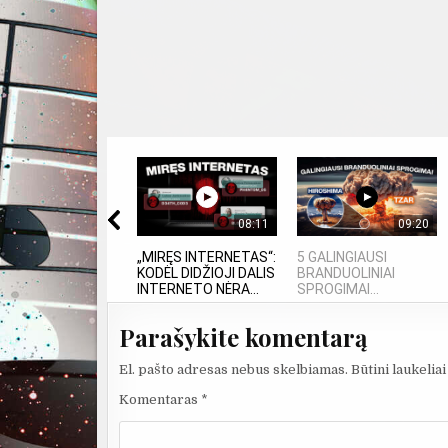
08:11
09:20
„MIRĘS INTERNETAS“:
5 GALINGIAUSI
KODĖL DIDŽIOJI DALIS
BRANDUOLINIAI
INTERNETO NĖRA...
SPROGIMAI...
Parašykite komentarą
El. pašto adresas nebus skelbiamas.
Būtini laukelia
Komentaras
*