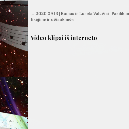
Navigacija
← 2020 09 13 | Romas ir Loreta Valužiai | Pasiliki
tarp
tikėjime ir džiaukimės
įrašų
Video klipai iš interneto