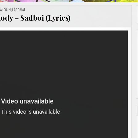
POSTED
DAINŲ ŽODŽIAI
IN
ody – Sadboi (Lyrics)