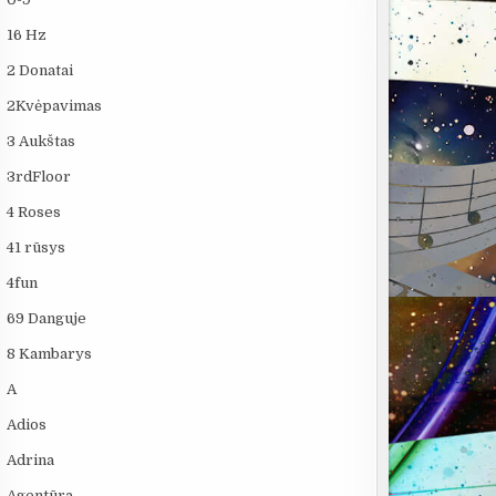
16 Hz
2 Donatai
2Kvėpavimas
3 Aukštas
3rdFloor
4 Roses
41 rūsys
4fun
69 Danguje
8 Kambarys
A
Adios
Adrina
Agentūra