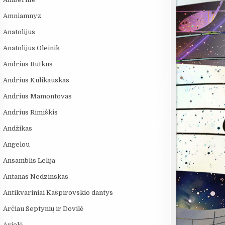
Amniamnyz
Anatolijus
Anatolijus Oleinik
Andrius Butkus
Andrius Kulikauskas
Andrius Mamontovas
Andrius Rimiškis
Andžikas
Angelou
Ansamblis Lelija
Antanas Nedzinskas
Antikvariniai Kašpirovskio dantys
Arčiau Septynių ir Dovilė
Arielė