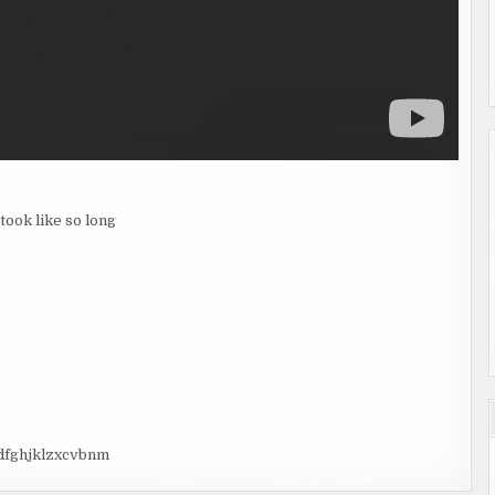
took like so long
dfghjklzxcvbnm