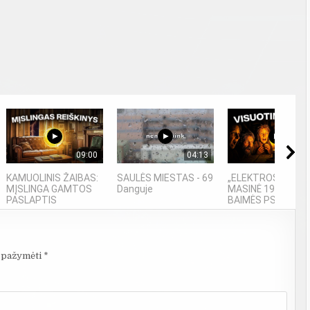
09:00
04:13
04
KAMUOLINIS ŽAIBAS:
SAULĖS MIESTAS - 69
„ELEKTROS DIETA“
MĮSLINGA GAMTOS
Danguje
MASINĖ 1910-ŲJŲ
PASLAPTIS
BAIMĖS PSICHOZĖ
i pažymėti
*