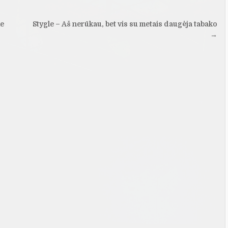
me
Stygle – Aš nerūkau, bet vis su metais daugėja tabako
→