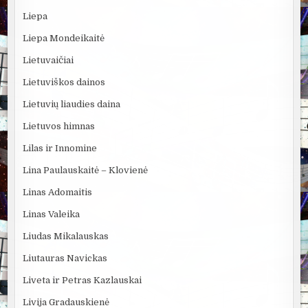
Liepa
Liepa Mondeikaitė
Lietuvaičiai
Lietuviškos dainos
Lietuvių liaudies daina
Lietuvos himnas
Lilas ir Innomine
Lina Paulauskaitė – Klovienė
Linas Adomaitis
Linas Valeika
Liudas Mikalauskas
Liutauras Navickas
Liveta ir Petras Kazlauskai
Livija Gradauskienė