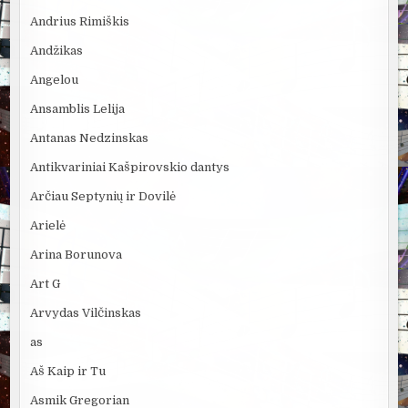
Andrius Rimiškis
Andžikas
Angelou
Ansamblis Lelija
Antanas Nedzinskas
Antikvariniai Kašpirovskio dantys
Arčiau Septynių ir Dovilė
Arielė
Arina Borunova
Art G
Arvydas Vilčinskas
as
Aš Kaip ir Tu
Asmik Gregorian