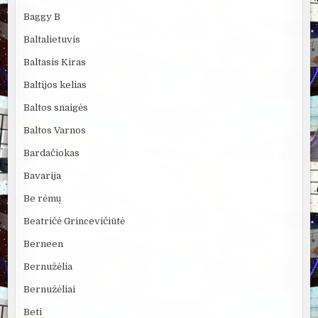
Baggy B
Baltalietuvis
Baltasis Kiras
Baltijos kelias
Baltos snaigės
Baltos Varnos
Bardačiokas
Bavarija
Be rėmų
Beatričė Grincevičiūtė
Berneen
Bernužėlia
Bernužėliai
Beti