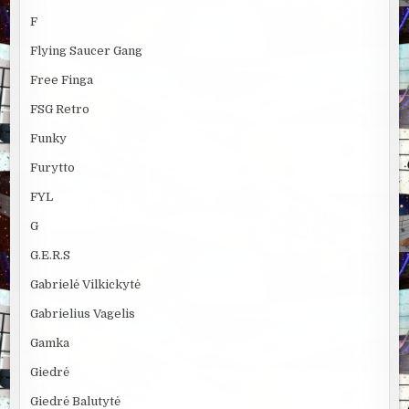
F
Flying Saucer Gang
Free Finga
FSG Retro
Funky
Furytto
FYL
G
G.E.R.S
Gabrielė Vilkickytė
Gabrielius Vagelis
Gamka
Giedrė
Giedrė Balutytė