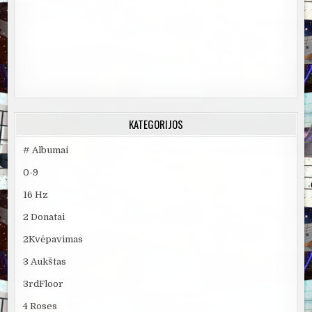
KATEGORIJOS
# Albumai
0-9
16 Hz
2 Donatai
2Kvėpavimas
3 Aukštas
3rdFloor
4 Roses