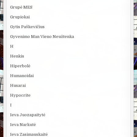
Grupė MES
Grupiokai
Gytis Paškevičius
Gyvenimo Man Vieno Neužtenka
H
Henkis
Hiperbolė
Humanoidai
Husarai
Hypocrite
I
Ieva Juozapaitytė
Ieva Narkutė
Ieva Zasimauskaitė