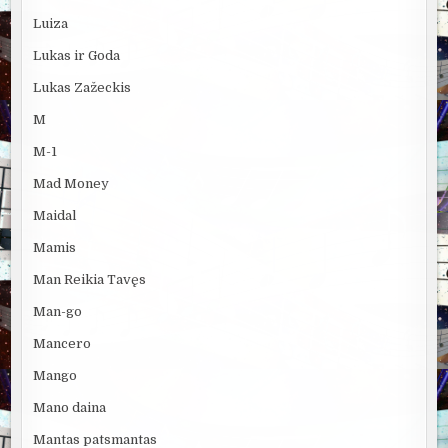
Luiza
Lukas ir Goda
Lukas Zažeckis
M
M-1
Mad Money
Maidal
Mamis
Man Reikia Tavęs
Man-go
Mancero
Mango
Mano daina
Mantas patsmantas