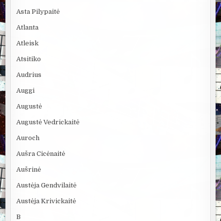
Asta Pilypaitė
Atlanta
Atleisk
Atsitiko
Audrius
Auggi
Augustė
Augustė Vedrickaitė
Auroch
Aušra Cicėnaitė
Aušrinė
Austėja Gendvilaitė
Austėja Krivickaitė
B