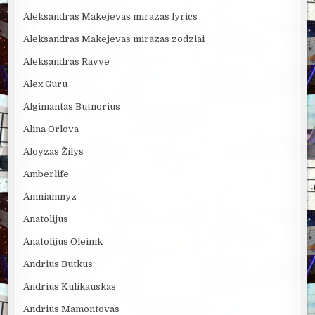
Aleksandras Makejevas mirazas lyrics
Aleksandras Makejevas mirazas zodziai
Aleksandras Ravve
Alex Guru
Algimantas Butnorius
Alina Orlova
Aloyzas Žilys
Amberlife
Amniamnyz
Anatolijus
Anatolijus Oleinik
Andrius Butkus
Andrius Kulikauskas
Andrius Mamontovas