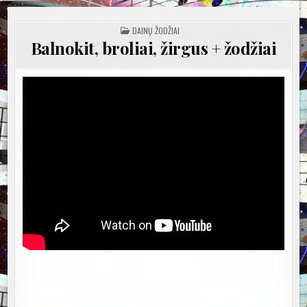
POSTED
DAINŲ ŽODŽIAI
IN
Balnokit, broliai, žirgus + žodžiai