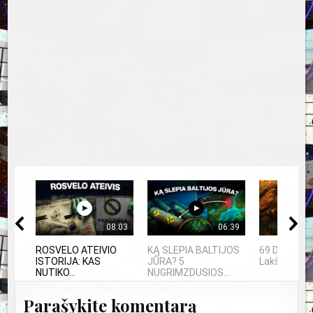
08:03
06:39
ROSVELO ATEIVIO
KĄ SLEPIA BALTIJOS
69 Danguje 
ISTORIJA: KAS
JŪRA? 5
Lakštutė M
NUTIKO...
NUGRIMZDUSIOS...
Parašykite komentarą