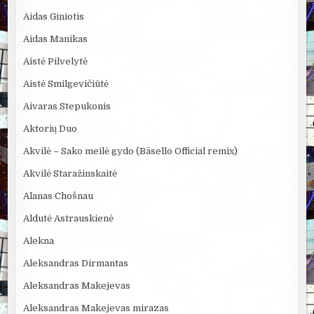
Aidas Giniotis
Aidas Manikas
Aistė Pilvelytė
Aistė Smilgevičiūtė
Aivaras Stepukonis
Aktorių Duo
Akvilė – Sako meilė gydo (Bäsello Official remix)
Akvilė Staražinskaitė
Alanas Chošnau
Aldutė Astrauskienė
Alekna
Aleksandras Dirmantas
Aleksandras Makejevas
Aleksandras Makejevas mirazas