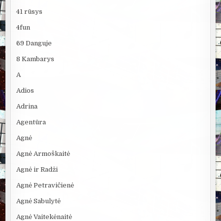
41 rūsys
4fun
69 Danguje
8 Kambarys
A
Adios
Adrina
Agentūra
Agnė
Agnė Armoškaitė
Agnė ir Radži
Agnė Petravičienė
Agnė Sabulytė
Agnė Vaitekėnaitė