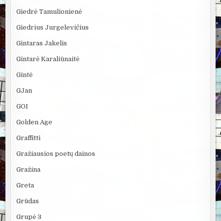
Giedrė Tamulionienė
Giedrius Jurgelevičius
Gintaras Jakelis
Gintarė Karaliūnaitė
Gintė
GJan
GOI
Golden Age
Graffitti
Gražiausios poetų dainos
Gražina
Greta
Grūdas
Grupė 3