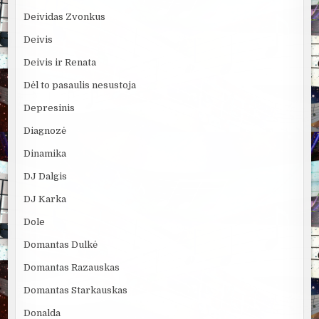
Deividas Zvonkus
Deivis
Deivis ir Renata
Dėl to pasaulis nesustoja
Depresinis
Diagnozė
Dinamika
DJ Dalgis
DJ Karka
Dole
Domantas Dulkė
Domantas Razauskas
Domantas Starkauskas
Donalda