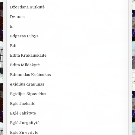
Džordana Butkutė
Dzouns
E
Edgaras Lubys
Edi
Edita Krakauskaitė
Edita Mildažytė
Edmundas Kučinskas
egidijus dragunas
Egidijus Sipavičius
Eglė Jackaitė
Eglė Jakštytė
Eglė Jurgaitytė
Eglė Sirvydytė