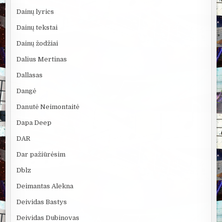
Dainų lyrics
Dainų tekstai
Dainų žodžiai
Dalius Mertinas
Dallasas
Dangė
Danutė Neimontaitė
Dapa Deep
DAR
Dar pažiūrėsim
Dblz
Deimantas Alekna
Deividas Bastys
Deividas Dubinovas