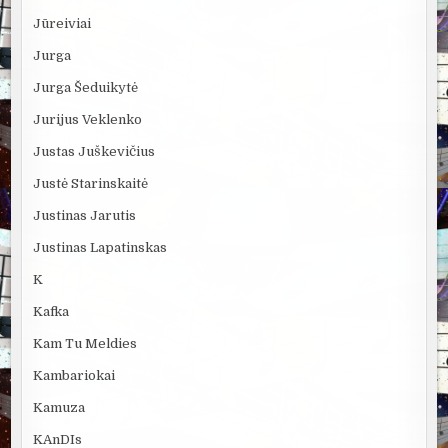
Jūreiviai
Jurga
Jurga Šeduikytė
Jurijus Veklenko
Justas Juškevičius
Justė Starinskaitė
Justinas Jarutis
Justinas Lapatinskas
K
Kafka
Kam Tu Meldies
Kambariokai
Kamuza
KAnDIs