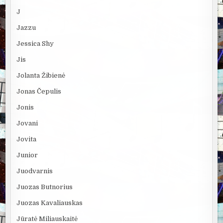
J
Jazzu
Jessica Shy
Jis
Jolanta Žibienė
Jonas Čepulis
Jonis
Jovani
Jovita
Junior
Juodvarnis
Juozas Butnorius
Juozas Kavaliauskas
Jūratė Miliauskaitė