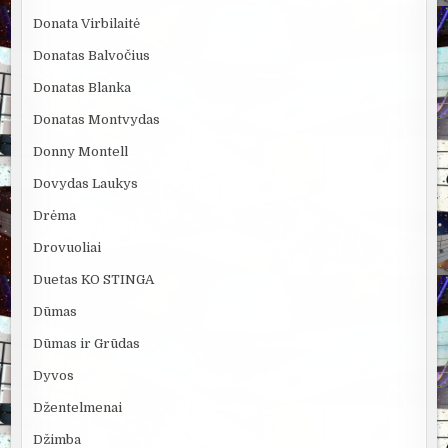
Donata Virbilaitė
Donatas Balvočius
Donatas Blanka
Donatas Montvydas
Donny Montell
Dovydas Laukys
Drėma
Drovuoliai
Duetas KO STINGA
Dūmas
Dūmas ir Grūdas
Dyvos
Džentelmenai
Džimba