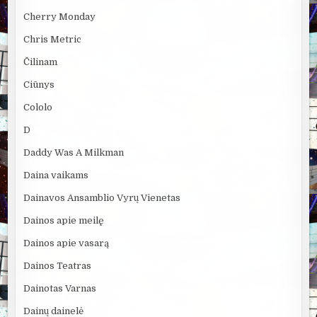
Cherry Monday
Chris Metric
Čilinam
Ciūnys
Cololo
D
Daddy Was A Milkman
Daina vaikams
Dainavos Ansamblio Vyrų Vienetas
Dainos apie meilę
Dainos apie vasarą
Dainos Teatras
Dainotas Varnas
Dainų dainelė