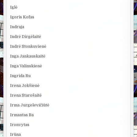
Iglė
Igoris Kofas
Indraja
Indrė Dirgėlaitė
Indrė Stonkuvienė
Inga Jankauskaitė
Inga Valinskienė
Ingrida Ru
Irena Jokšienė
Irena Starošaitė
Irma Jurgelevičiūtė
Irmantas Ba
Ironvytas
Irūna