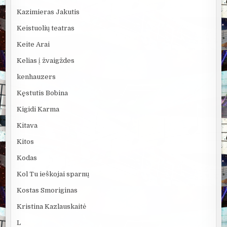
Kazimieras Jakutis
Keistuolių teatras
Keite Arai
Kelias į žvaigždes
kenhauzers
Kęstutis Bobina
Kigidi Karma
Kitava
Kitos
Kodas
Kol Tu ieškojai sparnų
Kostas Smoriginas
Kristina Kazlauskaitė
L