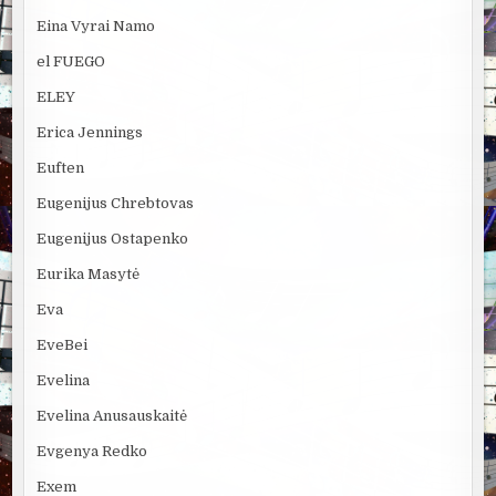
Eina Vyrai Namo
el FUEGO
ELEY
Erica Jennings
Euften
Eugenijus Chrebtovas
Eugenijus Ostapenko
Eurika Masytė
Eva
EveBei
Evelina
Evelina Anusauskaitė
Evgenya Redko
Exem