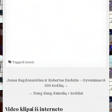
Tagged
music
Navigacija
Jonas Bagdonavičius ir Robertas Dudutis – Gyvenimas iš
tarp
100 žodžių →
įrašų
← Daug daug dainelių + žodžiai
Video klipai iš interneto