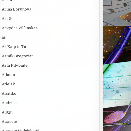
Arina Borunova
Art G
Arvydas Vilčinskas
as
Aš Kaip ir Tu
Asmik Gregorian
Asta Pilypaitė
Atlanta
Atleisk
Atsitiko
Audrius
Auggi
Augustė
Augustė Vedrickaitė