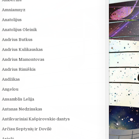
Amniamnyz
Anatolijus
Anatolijus Oleinik
Andrius Butkus
Andrius Kulikauskas
Andrius Mamontovas
Andrius Rimiškis
Andžikas
Angelou
Ansamblis Lelija
Antanas Nedzinskas
Antikvariniai Kašpirovskio dantys
Arčiau Septynių ir Dovilė
Arielė