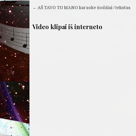
Navigacija
← AŠ TAVO TU MANO karaoke žodžiai / tekstas
tarp
įrašų
Video klipai iš interneto