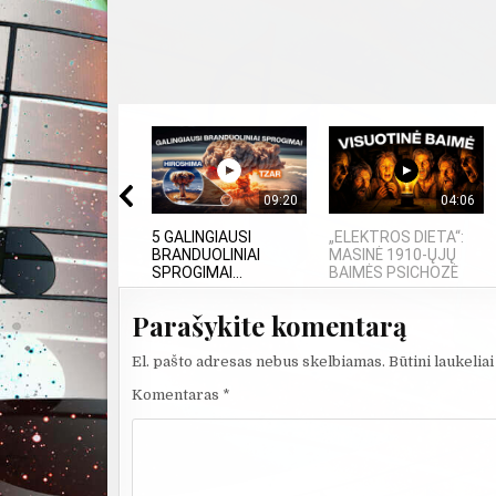
09:20
04:06
5 GALINGIAUSI
„ELEKTROS DIETA“:
BRANDUOLINIAI
MASINĖ 1910-ŲJŲ
SPROGIMAI...
BAIMĖS PSICHOZĖ
Parašykite komentarą
El. pašto adresas nebus skelbiamas.
Būtini laukelia
Komentaras
*