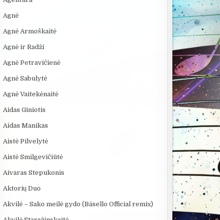
Agnė
Agnė Armoškaitė
Agnė ir Radži
Agnė Petravičienė
Agnė Sabulytė
:13
09:41
03:21
Agnė Vaitekėnaitė
ie
5 MOKSLININKAI,
Andrius Mamontovas
KAIP KINIJA 
Aidas Giniotis
a
KURIE DINGO BE
feat. Atlanta -
„PASAULIO FA
ik
ŽINIOS PO SAVO...
Kregždutės
NUTYLĖTA IS
Aidas Manikas
Aistė Pilvelytė
Aistė Smilgevičiūtė
Aivaras Stepukonis
Aktorių Duo
Akvilė – Sako meilė gydo (Bäsello Official remix)
Akvilė Staražinskaitė