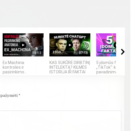
18:13
07:18
04
Ex Machina:
KAS SUKŪRĖ DIRBTINĮ
5 įdomūs faktai ap
kontrolės ir
INTELEKTĄ? KILMĖS
„TikTok“: ką reiški
pasirinkimo...
ISTORIJA IR FAKTAI
pavadinimas ir ne t
i pažymėti
*