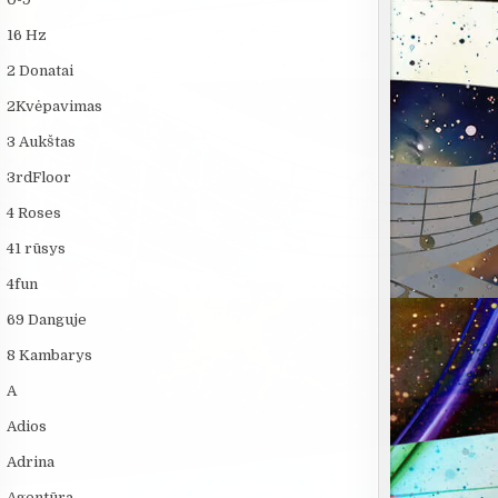
16 Hz
2 Donatai
2Kvėpavimas
3 Aukštas
3rdFloor
4 Roses
41 rūsys
4fun
69 Danguje
8 Kambarys
A
Adios
Adrina
Agentūra