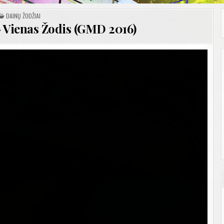
POSTED
DAINŲ ŽODŽIAI
IN
– Vienas Žodis (GMD 2016)