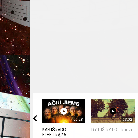
06:28
03:02
KAS IŠRADO
RYT IŠ RYTO - Radži
ELEKTRĄ? 6