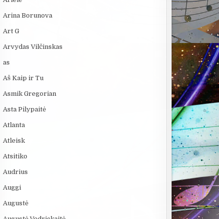
Arina Borunova
Art G
Arvydas Vilčinskas
as
Aš Kaip ir Tu
Asmik Gregorian
Asta Pilypaitė
Atlanta
Atleisk
Atsitiko
Audrius
Auggi
Augustė
Augustė Vedrickaitė