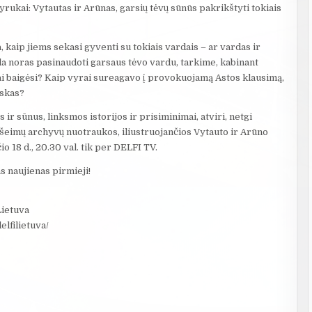
vyrukai: Vytautas ir Arūnas, garsių tėvų sūnūs pakrikštyti tokiais
, kaip jiems sekasi gyventi su tokiais vardais – ar vardas ir
kyla noras pasinaudoti garsaus tėvo vardu, tarkime, kabinant
 tai baigėsi? Kaip vyrai sureagavo į provokuojamą Astos klausimą,
nskas?
ir sūnus, linksmos istorijos ir prisiminimai, atviri, netgi
 šeimų archyvų nuotraukos, iliustruojančios Vytauto ir Arūno
 18 d., 20.30 val. tik per DELFI TV.
 naujienas pirmieji!
ietuva
lfilietuva/