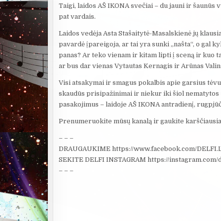
Taigi, laidos AŠ IKONA svečiai – du jauni ir šaunūs 
pat vardais.
Laidos vedėja Asta Stašaitytė-Masalskienė jų klausia
pavardė įpareigoja, ar tai yra sunki „našta“, o gal 
panas? Ar teko vienam ir kitam lipti į sceną ir kuo
ar bus dar vienas Vytautas Kernagis ir Arūnas Vali
Visi atsakymai ir smagus pokalbis apie garsius tėvus 
skaudūs prisipažinimai ir niekur iki šiol nematytos
pasakojimus – laidoje AŠ IKONA antradienį, rugpjūčio
Prenumeruokite mūsų kanalą ir gaukite karščiausias
– – –
DRAUGAUKIME https://www.facebook.com/DELFI.L
SEKITE DELFI INSTAGRAM https://instagram.com/de
– – –