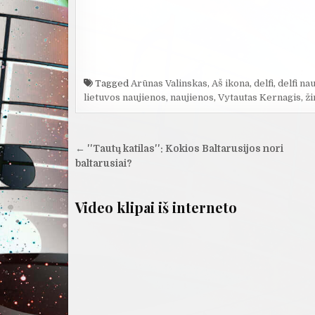
Tagged
Arūnas Valinskas
,
Aš ikona
,
delfi
,
delfi na
lietuvos naujienos
,
naujienos
,
Vytautas Kernagis
,
ži
Navigacija
← ''Tautų katilas'': Kokios Baltarusijos nori
tarp
baltarusiai?
įrašų
Video klipai iš interneto