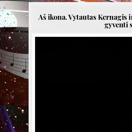
Aš ikona. Vytautas Kernagis i
gyventi 