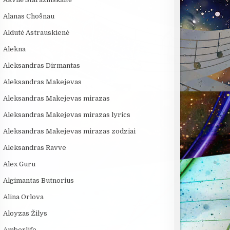
Alanas Chošnau
Aldutė Astrauskienė
Alekna
Aleksandras Dirmantas
Aleksandras Makejevas
Aleksandras Makejevas mirazas
Aleksandras Makejevas mirazas lyrics
Aleksandras Makejevas mirazas zodziai
Aleksandras Ravve
Alex Guru
Algimantas Butnorius
Alina Orlova
:00
08:40
09:20
Aloyzas Žilys
VIENINTELIS LIETUVIŲ
10 FILMUOSE
ROSVELO ATE
KILMĖS NASA
IŠGALVOTŲ
ISTORIJA: KA
Amberlife