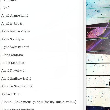
Agnė
Agnė Armoškaitė
Agnė ir Radži
Agnė Petravičienė
Agnė Sabulytė
Agnė Vaitekėnaitė
Aidas Giniotis
Aidas Manikas
Aistė Pilvelytė
Aistė Smilgevičiūtė
Aivaras Stepukonis
Aktorių Duo
Akvilė – Sako meilė gydo (Bäsello Official remix)
Akvilė Staražinskaitė