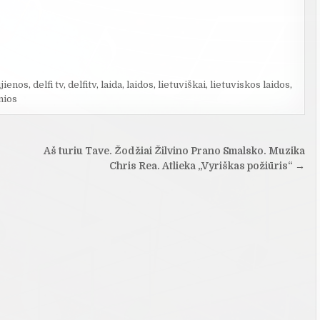
ujienos
,
delfi tv
,
delfitv
,
laida
,
laidos
,
lietuviškai
,
lietuviskos laidos
,
nios
Aš turiu Tave. Žodžiai Žilvino Prano Smalsko. Muzika
Chris Rea. Atlieka „Vyriškas požiūris“ →