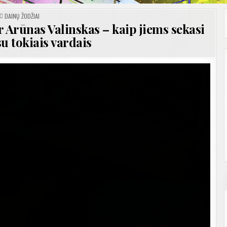
POSTED
DAINŲ ŽODŽIAI
IN
r Arūnas Valinskas – kaip jiems sekasi
su tokiais vardais