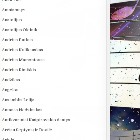
ASTRONAUTAS
TECHNOLOGIJŲ,...
NUTIKO...
Amniamnyz
Anatolijus
Anatolijus Oleinik
Andrius Butkus
Andrius Kulikauskas
Andrius Mamontovas
Andrius Rimiškis
Andžikas
Angelou
Ansamblis Lelija
Antanas Nedzinskas
Antikvariniai Kašpirovskio dantys
Arčiau Septynių ir Dovilė
Arielė