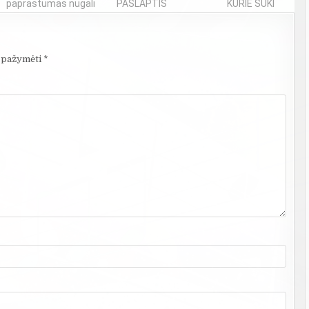
paprastumas nugali
PASLAPTIS
KURIE SUKRĖTĖ...
i pažymėti
*