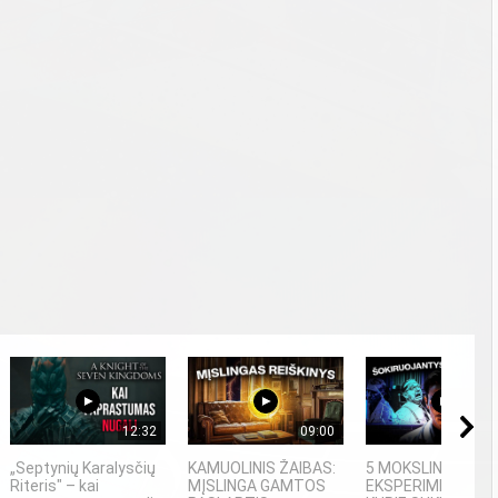
12:32
09:00
11
„Septynių Karalysčių
KAMUOLINIS ŽAIBAS:
5 MOKSLINIAI
Riteris" – kai
MĮSLINGA GAMTOS
EKSPERIMENTAI,