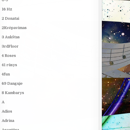
16 Hz
2 Donatai
2Kvėpavimas
3 Aukštas
3rdFloor
4 Roses
41 rūsys
4fun
69 Danguje
8 Kambarys
A
Adios
Adrina
Agentūra