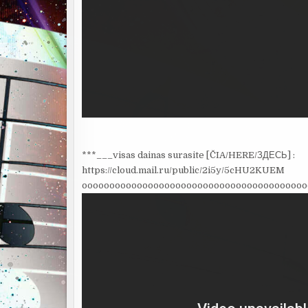
***___visas dainas surasite [ČIA/HERE/ЗДЕСЬ] :
https://cloud.mail.ru/public/2i5y/5cHU2KUEM
ooooooooooooooooooooooooooooooooooooooooo