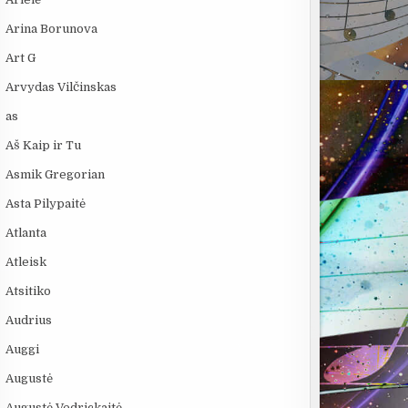
Arina Borunova
Art G
Arvydas Vilčinskas
as
Aš Kaip ir Tu
Asmik Gregorian
Asta Pilypaitė
Atlanta
Atleisk
Atsitiko
Audrius
Auggi
Augustė
Augustė Vedrickaitė