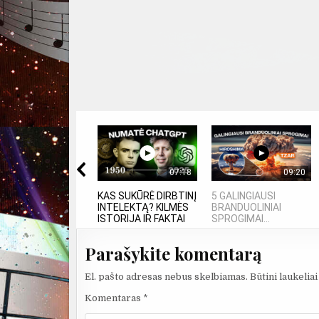
07:18
09:20
KAS SUKŪRĖ DIRBTINĮ
5 GALINGIAUSI
INTELEKTĄ? KILMĖS
BRANDUOLINIAI
ISTORIJA IR FAKTAI
SPROGIMAI...
Parašykite komentarą
El. pašto adresas nebus skelbiamas.
Būtini laukelia
Komentaras
*