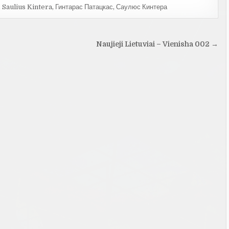
,
Saulius Kintera
,
Гинтарас Патацкас
,
Саулюс Кинтера
Naujieji Lietuviai – Vienisha 002 →