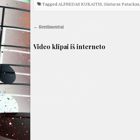
Tagged
ALFREDAS KUKAITIS
,
Gintaras Patackas
Navigacija
← Sentimentai
tarp
įrašų
Video klipai iš interneto