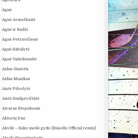
Agnė
Agnė Armoškaitė
Agnė ir Radži
Agnė Petravičienė
Agnė Sabulytė
Agnė Vaitekėnaitė
Aidas Giniotis
Aidas Manikas
Aistė Pilvelytė
Aistė Smilgevičiūtė
Aivaras Stepukonis
Aktorių Duo
Akvilė – Sako meilė gydo (Bäsello Official remix)
Akvilė Staražinskaitė