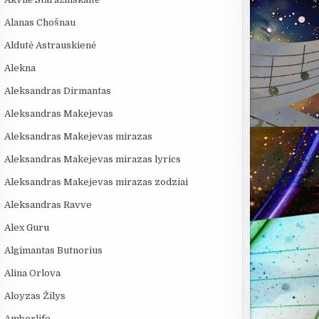
Alanas Chošnau
Aldutė Astrauskienė
Alekna
Aleksandras Dirmantas
Aleksandras Makejevas
Aleksandras Makejevas mirazas
Aleksandras Makejevas mirazas lyrics
:39
03:29
04:13
Aleksandras Makejevas mirazas zodziai
OS
Dinamika - Šokis
SAULĖS MIESTAS - 69
RYT IŠ RYTO 
Aleksandras Ravve
Naktyje
Danguje
Alex Guru
Algimantas Butnorius
Alina Orlova
Aloyzas Žilys
Amberlife