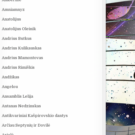
Amniamnyz
Anatolijus
Anatolijus Oleinik
Andrius Butkus
Andrius Kulikauskas
Andrius Mamontovas
Andrius Rimiškis
Andžikas
Angelou
Ansamblis Lelija
Antanas Nedzinskas
Antikvariniai Kašpirovskio dantys
Arčiau Septynių ir Dovilė
Arielė