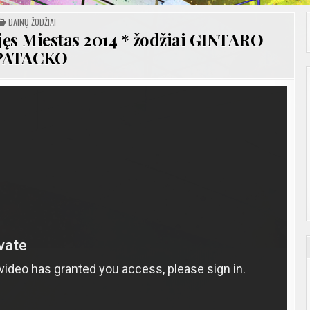
POSTED
DAINŲ ŽODŽIAI
IN
ęs Miestas 2014 * žodžiai GINTARO
PATACKO