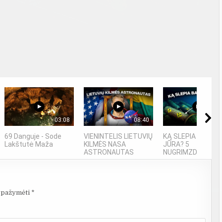
03:08
08:40
06
69 Danguje - Sode
VIENINTELIS LIETUVIŲ
KĄ SLEPIA BALTIJ
Lakštutė Maža
KILMĖS NASA
JŪRA? 5
ASTRONAUTAS
NUGRIMZDUSIOS...
i pažymėti
*