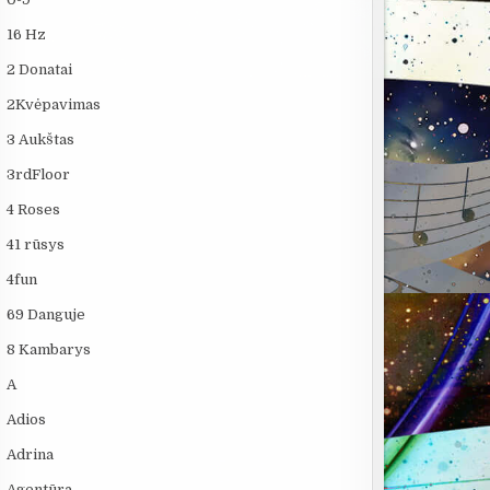
16 Hz
2 Donatai
2Kvėpavimas
3 Aukštas
3rdFloor
4 Roses
41 rūsys
4fun
69 Danguje
8 Kambarys
A
Adios
Adrina
Agentūra