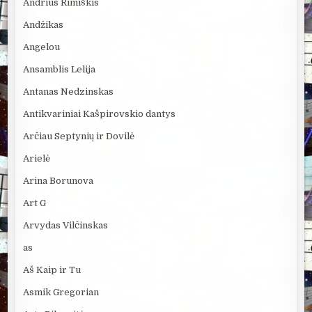
Andrius Rimiškis
Andžikas
Angelou
Ansamblis Lelija
Antanas Nedzinskas
Antikvariniai Kašpirovskio dantys
Arčiau Septynių ir Dovilė
Arielė
Arina Borunova
Art G
Arvydas Vilčinskas
as
Aš Kaip ir Tu
Asmik Gregorian