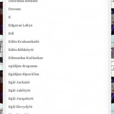
Džordana Butkutė
Dzouns
E
Edgaras Lubys
Edi
Edita Krakauskaitė
Edita Mildažytė
Edmundas Kučinskas
egidijus dragunas
Egidijus Sipavičius
Eglė Jackaitė
Eglė Jakštytė
Eglė Jurgaitytė
Eglė Sirvydytė