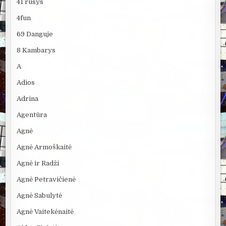
41 rūsys
4fun
69 Danguje
8 Kambarys
A
Adios
Adrina
Agentūra
Agnė
Agnė Armoškaitė
Agnė ir Radži
Agnė Petravičienė
Agnė Sabulytė
Agnė Vaitekėnaitė