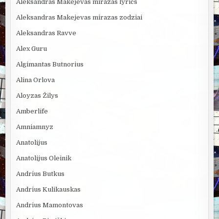
Aleksandras Makejevas mirazas lyrics
Aleksandras Makejevas mirazas zodziai
Aleksandras Ravve
Alex Guru
Algimantas Butnorius
Alina Orlova
Aloyzas Žilys
Amberlife
Amniamnyz
Anatolijus
Anatolijus Oleinik
Andrius Butkus
Andrius Kulikauskas
Andrius Mamontovas