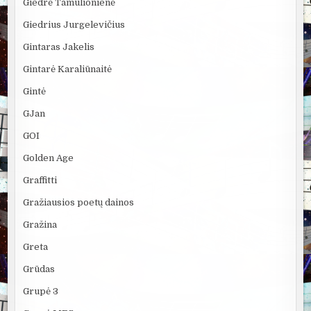
Giedrė Tamulionienė
Giedrius Jurgelevičius
Gintaras Jakelis
Gintarė Karaliūnaitė
Gintė
GJan
GOI
Golden Age
Graffitti
Gražiausios poetų dainos
Gražina
Greta
Grūdas
Grupė 3