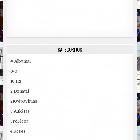
KATEGORIJOS
# Albumai
0-9
16 Hz
2 Donatai
2Kvėpavimas
3 Aukštas
3rdFloor
4 Roses