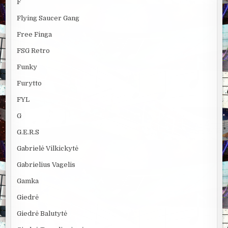
F
Flying Saucer Gang
Free Finga
FSG Retro
Funky
Furytto
FYL
G
G.E.R.S
Gabrielė Vilkickytė
Gabrielius Vagelis
Gamka
Giedrė
Giedrė Balutytė