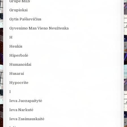
Grupė MES
Grupiokai
Gytis Paškevičius
Gyvenimo Man Vieno Neužtenka
H
Henkis
Hiperbolė
Humanoidai
Husarai
Hypocrite
I
Ieva Juozapaitytė
Ieva Narkutė
Ieva Zasimauskaitė