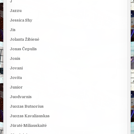
J
Jazzu
Jessica Shy
Jis
Jolanta Žibienė
Jonas Čepulis
Jonis
Jovani
Jovita
Junior
Juodvarnis
Juozas Butnorius
Juozas Kavaliauskas
Jūratė Miliauskaitė