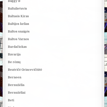
Baggy B
Baltalietuvis
Baltasis Kiras
Baltijos kelias
Baltos snaigės
Baltos Varnos
Bardačiokas
Bavarija
Be rėmų
Beatričė Grincevičiūtė
Berneen
Bernužėlia
Bernužėliai
Beti