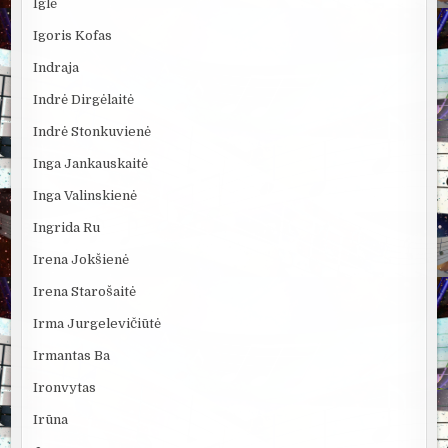
Iglė
Igoris Kofas
Indraja
Indrė Dirgėlaitė
Indrė Stonkuvienė
Inga Jankauskaitė
Inga Valinskienė
Ingrida Ru
Irena Jokšienė
Irena Starošaitė
Irma Jurgelevičiūtė
Irmantas Ba
Ironvytas
Irūna