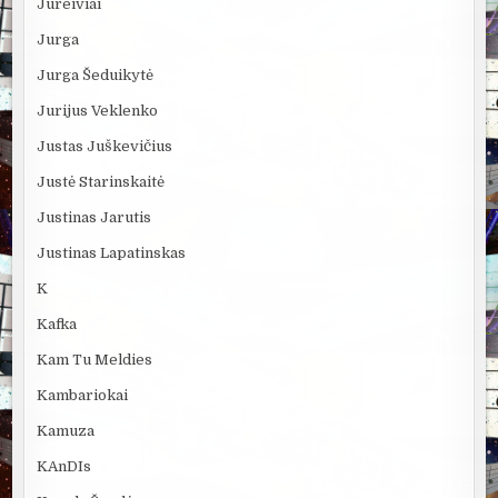
Jūreiviai
Jurga
Jurga Šeduikytė
Jurijus Veklenko
Justas Juškevičius
Justė Starinskaitė
Justinas Jarutis
Justinas Lapatinskas
K
Kafka
Kam Tu Meldies
Kambariokai
Kamuza
KAnDIs