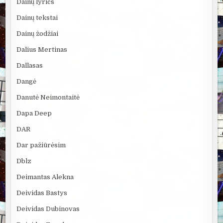
Dainų lyrics
Dainų tekstai
Dainų žodžiai
Dalius Mertinas
Dallasas
Dangė
Danutė Neimontaitė
Dapa Deep
DAR
Dar pažiūrėsim
Dblz
Deimantas Alekna
Deividas Bastys
Deividas Dubinovas