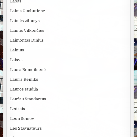
Labas
Laima Gimbutienė
Laimės žiburys
Laimis Vilkončius
Laimontas Dinius
Lainius
Laisva
Laura Remeikienė
Lauris Reiniks
Lauros studija
Laužau Standartus
Ledi ais
Leon Somov
Les Stagnateurs