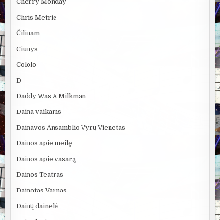
Cherry Monday
Chris Metric
Čilinam
Ciūnys
Cololo
D
Daddy Was A Milkman
Daina vaikams
Dainavos Ansamblio Vyrų Vienetas
Dainos apie meilę
Dainos apie vasarą
Dainos Teatras
Dainotas Varnas
Dainų dainelė