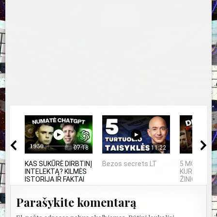
07:18
11:22
KAS SUKŪRĖ DIRBTINĮ
Bezos secrets LT
5 MOKSLININ
INTELEKTĄ? KILMĖS
KURIE DING
ISTORIJA IR FAKTAI
ŽINIOS PO S
Parašykite komentarą