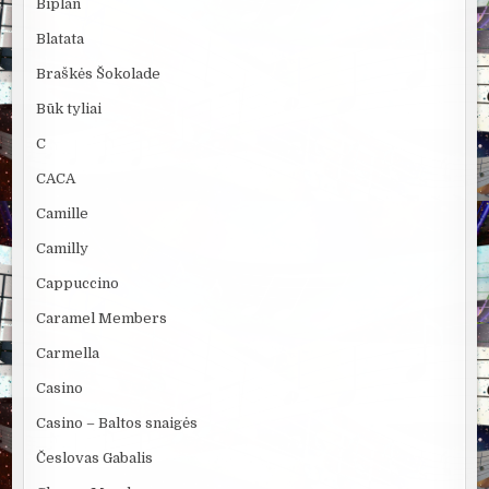
Biplan
Blatata
Braškės Šokolade
Būk tyliai
C
CACA
Camille
Camilly
Cappuccino
Caramel Members
Carmella
Casino
Casino – Baltos snaigės
Česlovas Gabalis