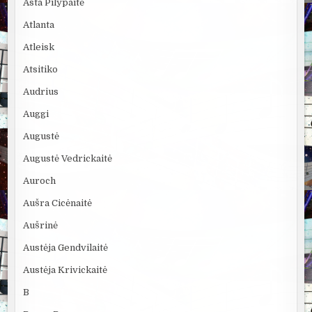
Asta Pilypaitė
Atlanta
Atleisk
Atsitiko
Audrius
Auggi
Augustė
Augustė Vedrickaitė
Auroch
Aušra Cicėnaitė
Aušrinė
Austėja Gendvilaitė
Austėja Krivickaitė
B