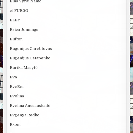
Eina Vyrai Namo
el FUEGO
ELEY
Erica Jennings
Euften
Eugenijus Chrebtovas
Eugenijus Ostapenko
Eurika Masytė
Eva
EveBei
Evelina
Evelina Anusauskaitė
Evgenya Redko
Exem