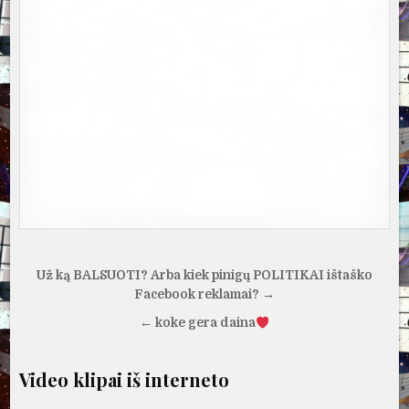
Navigacija
Už ką BALSUOTI? Arba kiek pinigų POLITIKAI ištaško
tarp
Facebook reklamai? →
įrašų
← koke gera daina
Video klipai iš interneto