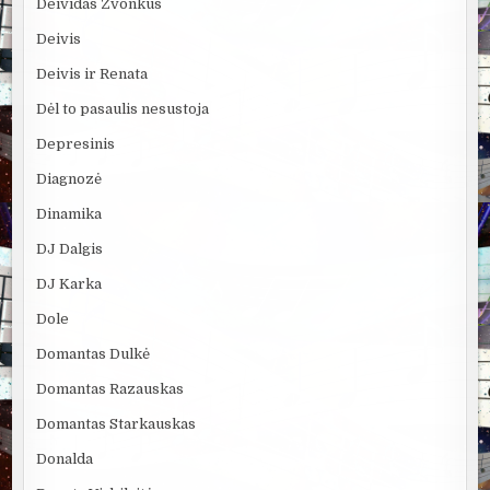
Deividas Zvonkus
Deivis
Deivis ir Renata
Dėl to pasaulis nesustoja
Depresinis
Diagnozė
Dinamika
DJ Dalgis
DJ Karka
Dole
Domantas Dulkė
Domantas Razauskas
Domantas Starkauskas
Donalda