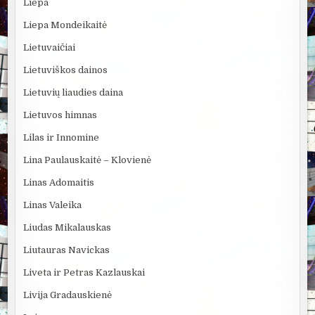
Liepa
Liepa Mondeikaitė
Lietuvaičiai
Lietuviškos dainos
Lietuvių liaudies daina
Lietuvos himnas
Lilas ir Innomine
Lina Paulauskaitė – Klovienė
Linas Adomaitis
Linas Valeika
Liudas Mikalauskas
Liutauras Navickas
Liveta ir Petras Kazlauskai
Livija Gradauskienė