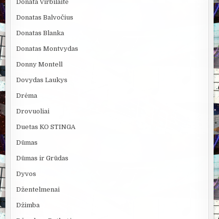
Donata Virbilaitė
Donatas Balvočius
Donatas Blanka
Donatas Montvydas
Donny Montell
Dovydas Laukys
Drėma
Drovuoliai
Duetas KO STINGA
Dūmas
Dūmas ir Grūdas
Dyvos
Džentelmenai
Džimba