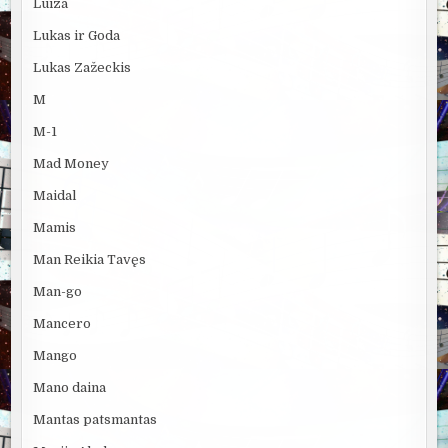
Luiza
Lukas ir Goda
Lukas Zažeckis
M
M-1
Mad Money
Maidal
Mamis
Man Reikia Tavęs
Man-go
Mancero
Mango
Mano daina
Mantas patsmantas