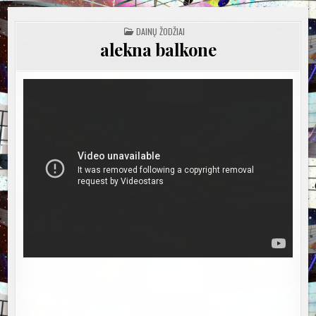
POSTED
DAINŲ ŽODŽIAI
IN
alekna balkone