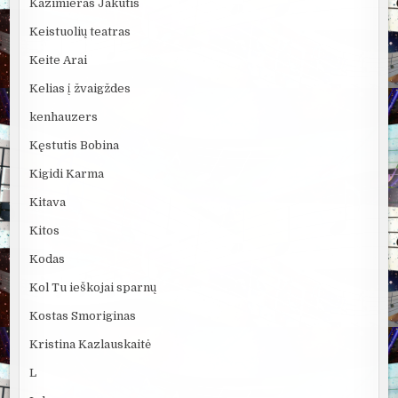
Kazimieras Jakutis
Keistuolių teatras
Keite Arai
Kelias į žvaigždes
kenhauzers
Kęstutis Bobina
Kigidi Karma
Kitava
Kitos
Kodas
Kol Tu ieškojai sparnų
Kostas Smoriginas
Kristina Kazlauskaitė
L