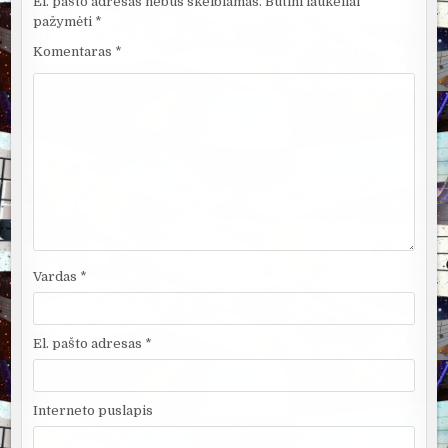
El. pašto adresas nebus skelbiamas.
Būtini laukeliai
pažymėti
*
Komentaras
*
Vardas
*
El. pašto adresas
*
Interneto puslapis