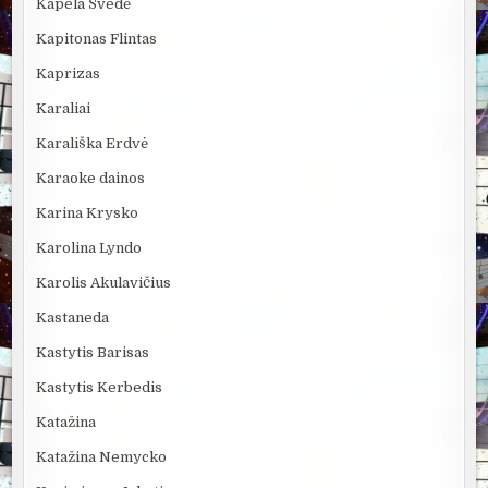
Kapela Švedė
Kapitonas Flintas
Kaprizas
Karaliai
Karališka Erdvė
Karaoke dainos
Karina Krysko
Karolina Lyndo
Karolis Akulavičius
Kastaneda
Kastytis Barisas
Kastytis Kerbedis
Katažina
Katažina Nemycko