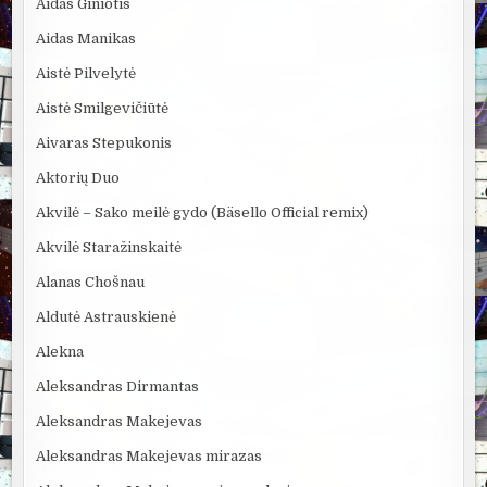
Aidas Giniotis
Aidas Manikas
Aistė Pilvelytė
Aistė Smilgevičiūtė
Aivaras Stepukonis
Aktorių Duo
Akvilė – Sako meilė gydo (Bäsello Official remix)
Akvilė Staražinskaitė
Alanas Chošnau
Aldutė Astrauskienė
Alekna
Aleksandras Dirmantas
Aleksandras Makejevas
Aleksandras Makejevas mirazas