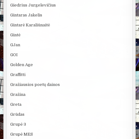
Giedrius Jurgelevičius
Gintaras Jakelis
Gintarė Karaliūnaitė
Gintė
GJan
GOI
Golden Age
Graffitti
Gražiausios poetų dainos
Gražina
Greta
Grūdas
Grupė 3
Grupė MES