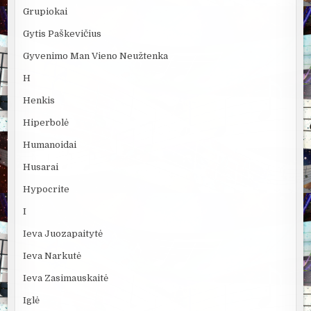
Grupiokai
Gytis Paškevičius
Gyvenimo Man Vieno Neužtenka
H
Henkis
Hiperbolė
Humanoidai
Husarai
Hypocrite
I
Ieva Juozapaitytė
Ieva Narkutė
Ieva Zasimauskaitė
Iglė