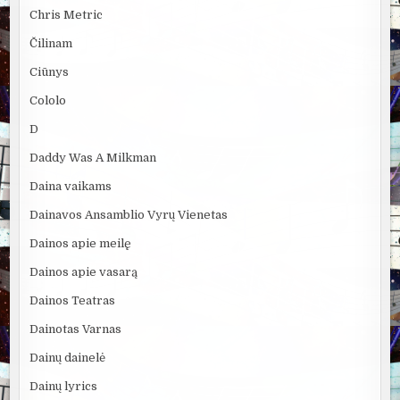
Chris Metric
Čilinam
Ciūnys
Cololo
D
Daddy Was A Milkman
Daina vaikams
Dainavos Ansamblio Vyrų Vienetas
Dainos apie meilę
Dainos apie vasarą
Dainos Teatras
Dainotas Varnas
Dainų dainelė
Dainų lyrics