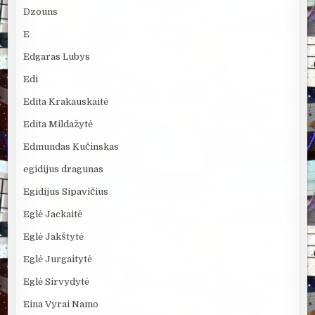
Dzouns
E
Edgaras Lubys
Edi
Edita Krakauskaitė
Edita Mildažytė
Edmundas Kučinskas
egidijus dragunas
Egidijus Sipavičius
Eglė Jackaitė
Eglė Jakštytė
Eglė Jurgaitytė
Eglė Sirvydytė
Eina Vyrai Namo