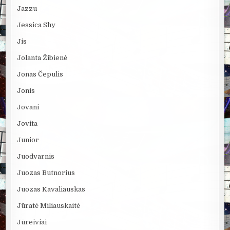
Jazzu
Jessica Shy
Jis
Jolanta Žibienė
Jonas Čepulis
Jonis
Jovani
Jovita
Junior
Juodvarnis
Juozas Butnorius
Juozas Kavaliauskas
Jūratė Miliauskaitė
Jūreiviai