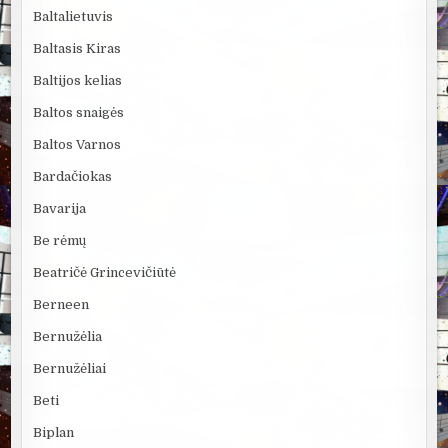
Baltalietuvis
Baltasis Kiras
Baltijos kelias
Baltos snaigės
Baltos Varnos
Bardačiokas
Bavarija
Be rėmų
Beatričė Grincevičiūtė
Berneen
Bernužėlia
Bernužėliai
Beti
Biplan