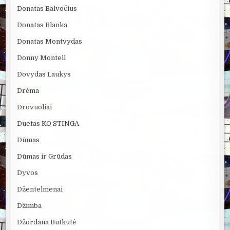
Donatas Balvočius
Donatas Blanka
Donatas Montvydas
Donny Montell
Dovydas Laukys
Drėma
Drovuoliai
Duetas KO STINGA
Dūmas
Dūmas ir Grūdas
Dyvos
Džentelmenai
Džimba
Džordana Butkutė