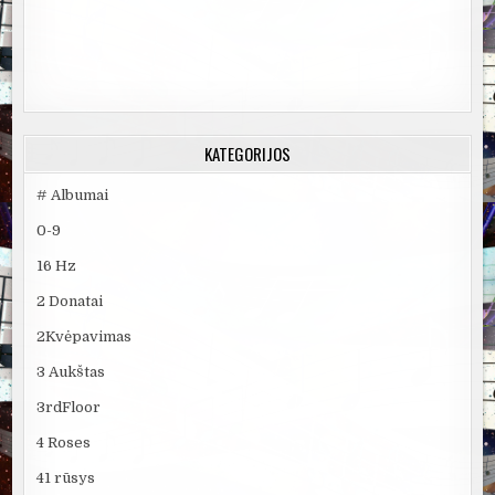
KATEGORIJOS
# Albumai
0-9
16 Hz
2 Donatai
2Kvėpavimas
3 Aukštas
3rdFloor
4 Roses
41 rūsys