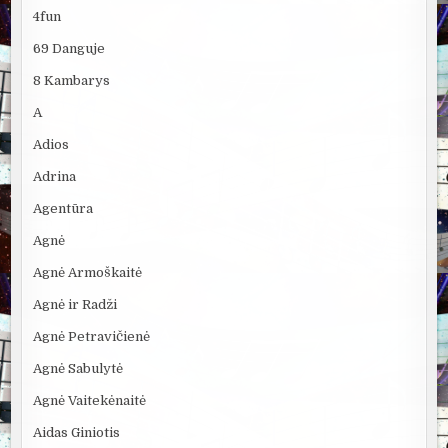
4fun
69 Danguje
8 Kambarys
A
Adios
Adrina
Agentūra
Agnė
Agnė Armoškaitė
Agnė ir Radži
Agnė Petravičienė
Agnė Sabulytė
Agnė Vaitekėnaitė
Aidas Giniotis