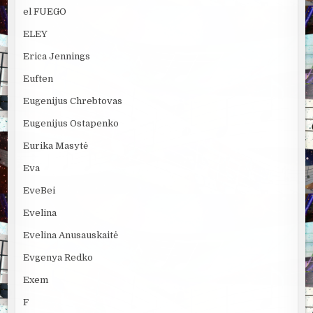
el FUEGO
ELEY
Erica Jennings
Euften
Eugenijus Chrebtovas
Eugenijus Ostapenko
Eurika Masytė
Eva
EveBei
Evelina
Evelina Anusauskaitė
Evgenya Redko
Exem
F