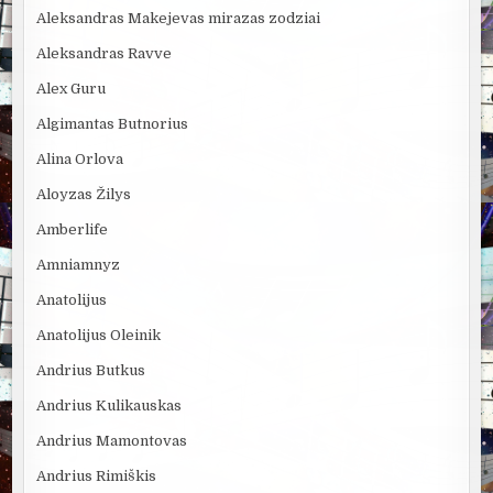
Aleksandras Makejevas mirazas zodziai
Aleksandras Ravve
Alex Guru
Algimantas Butnorius
Alina Orlova
Aloyzas Žilys
Amberlife
Amniamnyz
Anatolijus
Anatolijus Oleinik
Andrius Butkus
Andrius Kulikauskas
Andrius Mamontovas
Andrius Rimiškis