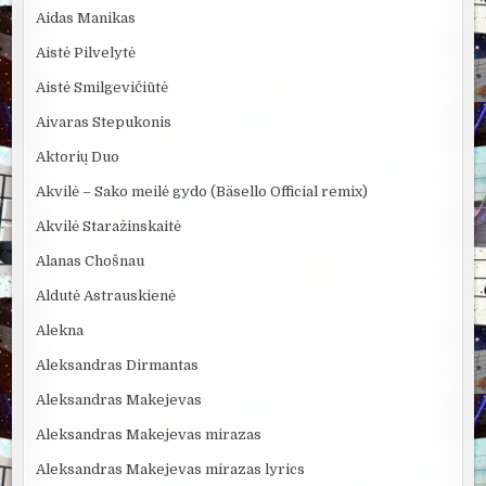
Aidas Manikas
Aistė Pilvelytė
Aistė Smilgevičiūtė
Aivaras Stepukonis
Aktorių Duo
Akvilė – Sako meilė gydo (Bäsello Official remix)
Akvilė Staražinskaitė
Alanas Chošnau
Aldutė Astrauskienė
Alekna
Aleksandras Dirmantas
Aleksandras Makejevas
Aleksandras Makejevas mirazas
Aleksandras Makejevas mirazas lyrics