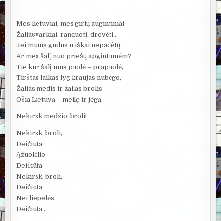
Mes lietuviai, mes girių augintiniai –
Žaliašvarkiai, randuoti, drevėti…
Jei mums gūdūs miškai nepadėtų,
Ar mes šalį nuo priešų apgintumėm?
Tie kur šalį mūs puolė – prapuolė,
Tirštas laikas lyg kraujas nubėgo,
Žalias medis ir žalias brolis
Ošia Lietuvą – meilę ir jėgą.
Nekirsk medžio, broli!
Nekirsk, broli,
Deičiūta
Ąžuolėlio
Deičiūta
Nekirsk, broli,
Deičiūta
Nei liepelės
Deičiūta…