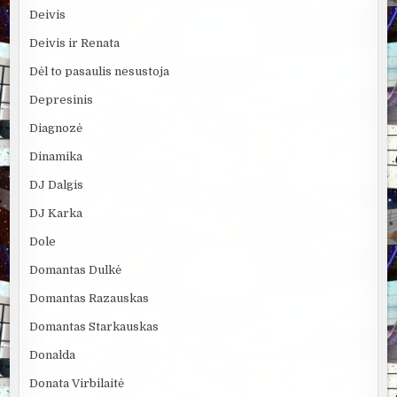
Deivis
Deivis ir Renata
Dėl to pasaulis nesustoja
Depresinis
Diagnozė
Dinamika
DJ Dalgis
DJ Karka
Dole
Domantas Dulkė
Domantas Razauskas
Domantas Starkauskas
Donalda
Donata Virbilaitė