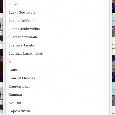
Jurga
Jurga Šeduikytė
Jurijus Veklenko
Justas Juškevičius
Justė Starinskaitė
Justinas Jarutis
Justinas Lapatinskas
K
Kafka
Kam Tu Meldies
Kambariokai
Kamuza
KAnDIs
Kapela Švedė