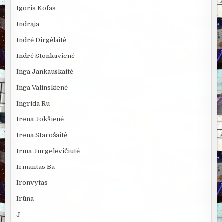
Igoris Kofas
Indraja
Indrė Dirgėlaitė
Indrė Stonkuvienė
Inga Jankauskaitė
Inga Valinskienė
Ingrida Ru
Irena Jokšienė
Irena Starošaitė
Irma Jurgelevičiūtė
Irmantas Ba
Ironvytas
Irūna
J