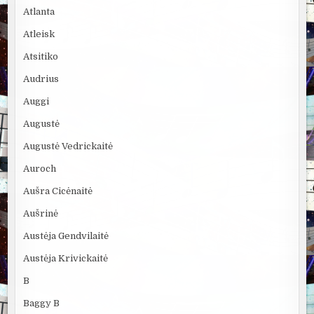
Atlanta
Atleisk
Atsitiko
Audrius
Auggi
Augustė
Augustė Vedrickaitė
Auroch
Aušra Cicėnaitė
Aušrinė
Austėja Gendvilaitė
Austėja Krivickaitė
B
Baggy B