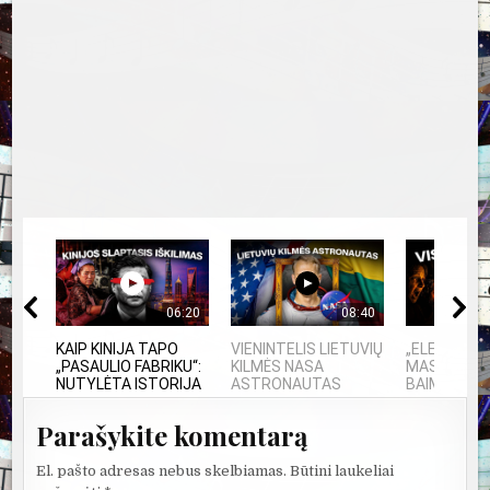
06:20
08:40
KAIP KINIJA TAPO
VIENINTELIS LIETUVIŲ
„ELEKTROS 
„PASAULIO FABRIKU“:
KILMĖS NASA
MASINĖ 191
NUTYLĖTA ISTORIJA
ASTRONAUTAS
BAIMĖS PS
Parašykite komentarą
El. pašto adresas nebus skelbiamas.
Būtini laukeliai