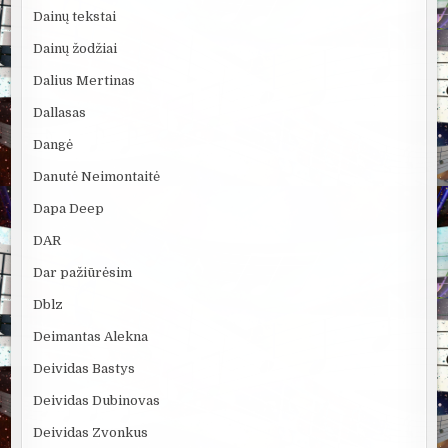
Dainų tekstai
Dainų žodžiai
Dalius Mertinas
Dallasas
Dangė
Danutė Neimontaitė
Dapa Deep
DAR
Dar pažiūrėsim
Dblz
Deimantas Alekna
Deividas Bastys
Deividas Dubinovas
Deividas Zvonkus