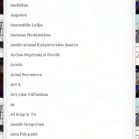
Andžikas
Angelou
Ansamblis Lelija
Antanas Nedzinskas
Antikvariniai Kašpirovskio dantys
Arčiau Septynių ir Dovilė
Arielė
Arina Borunova
Art G
Arvydas Vilčinskas
as
Aš Kaip ir Tu
Asmik Gregorian
Asta Pilypaitė