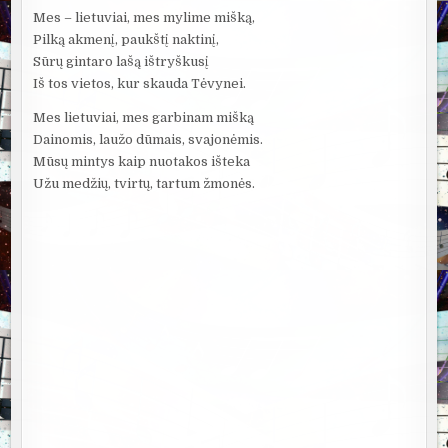
Mes – lietuviai, mes mylime mišką,
Pilką akmenį, paukštį naktinį,
Sūrų gintaro lašą ištryškusį
Iš tos vietos, kur skauda Tėvynei.
Mes lietuviai, mes garbinam mišką
Dainomis, laužo dūmais, svajonėmis.
Mūsų mintys kaip nuotakos išteka
Užu medžių, tvirtų, tartum žmonės.