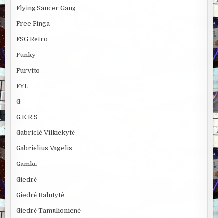
Flying Saucer Gang
Free Finga
FSG Retro
Funky
Furytto
FYL
G
G.E.R.S
Gabrielė Vilkickytė
Gabrielius Vagelis
Gamka
Giedrė
Giedrė Balutytė
Giedrė Tamulionienė