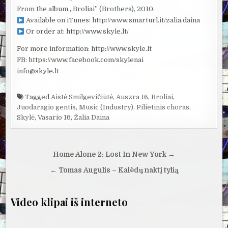
From the album „Broliai” (Brothers), 2010.
Available on iTunes: http://www.smarturl.it/zalia.daina
Or order at: http://www.skyle.lt/
For more information: http://www.skyle.lt
FB: https://www.facebook.com/skylenai
info@skyle.lt
Tagged
Aistė Smilgevičiūtė
,
Auszra 16
,
Broliai
,
Juodaragio gentis
,
Music (Industry)
,
Pilietinis choras
,
Skylė
,
Vasario 16
,
Žalia Daina
Navigacija
Home Alone 2: Lost In New York →
tarp
← Tomas Augulis – Kalėdų naktį tylią
įrašų
Video klipai iš interneto