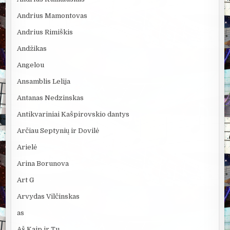
Andrius Mamontovas
Andrius Rimiškis
Andžikas
Angelou
Ansamblis Lelija
Antanas Nedzinskas
Antikvariniai Kašpirovskio dantys
Arčiau Septynių ir Dovilė
Arielė
Arina Borunova
Art G
Arvydas Vilčinskas
as
Aš Kaip ir Tu