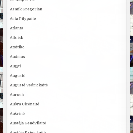
Asmik Gregorian
Asta Pilypaitė
Atlanta
Atleisk
Atsitiko
Audrius
Auggi
Augustė
Augustė Vedrickaitė
Auroch
Aušra Cicėnaitė
Aušrinė
Austėja Gendvilaitė
Austėja Krivickaitė