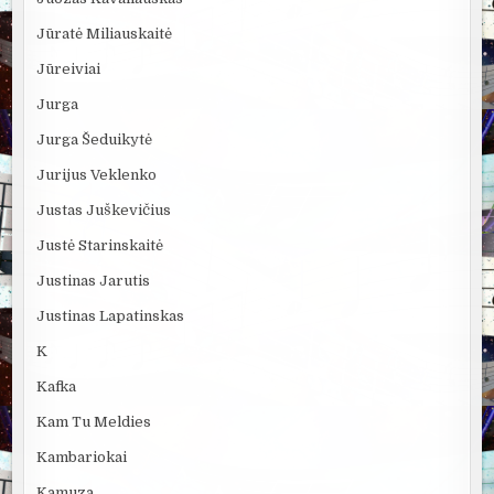
Jūratė Miliauskaitė
Jūreiviai
Jurga
Jurga Šeduikytė
Jurijus Veklenko
Justas Juškevičius
Justė Starinskaitė
Justinas Jarutis
Justinas Lapatinskas
K
Kafka
Kam Tu Meldies
Kambariokai
Kamuza