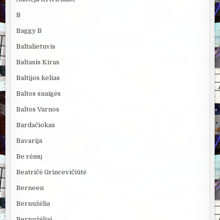
B
Baggy B
Baltalietuvis
Baltasis Kiras
Baltijos kelias
Baltos snaigės
Baltos Varnos
Bardačiokas
Bavarija
Be rėmų
Beatričė Grincevičiūtė
Berneen
Bernužėlia
Bernužėliai