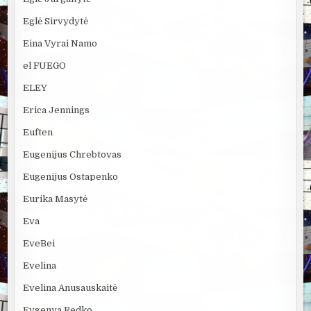
Eglė Sirvydytė
Eina Vyrai Namo
el FUEGO
ELEY
Erica Jennings
Euften
Eugenijus Chrebtovas
Eugenijus Ostapenko
Eurika Masytė
Eva
EveBei
Evelina
Evelina Anusauskaitė
Evgenya Redko