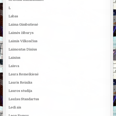
L
Labas
Laima Gimbutienė
Laimės žiburys
Laimis Vilkončius
Laimontas Dinius
Lainius
Laisva
Laura Remeikienė
Lauris Reiniks
Lauros studija
Laužau Standartus
Ledi ais
Leon Somov