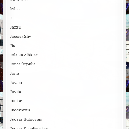
Irūna
J
Jazzu
Jessica Shy
Jis
Jolanta Žibienė
Jonas Čepulis
Jonis
Jovani
Jovita
Junior
Juodvarnis
Juozas Butnorius
Juozas Kavaliauskas