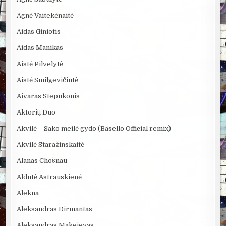
Agnė Vaitekėnaitė
Aidas Giniotis
Aidas Manikas
Aistė Pilvelytė
Aistė Smilgevičiūtė
Aivaras Stepukonis
Aktorių Duo
Akvilė – Sako meilė gydo (Bäsello Official remix)
Akvilė Staražinskaitė
Alanas Chošnau
Aldutė Astrauskienė
Alekna
Aleksandras Dirmantas
Aleksandras Makejevas