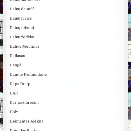
Dainų dainelė
Dainų lyrics
Dainų tekstai
Dainų žodžiai
Dalius Mertinas
Dallasas
Dangė
Danutė Neimontaitė
Dapa Deep
DAR
Dar pažiūrėsim
Dblz
Deimantas Alekna
Deividas Bastys