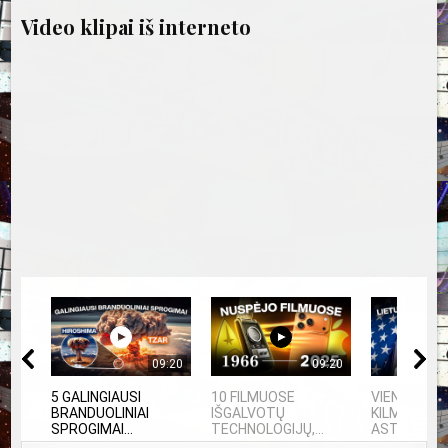
Video klipai iš interneto
09:20
09:20
5 GALINGIAUSI
10 FILMUOSE
VIENINTELIS
BRANDUOLINIAI
IŠGALVOTŲ
KILMĖS NA
SPROGIMAI...
TECHNOLOGIJŲ,...
ASTRONAU