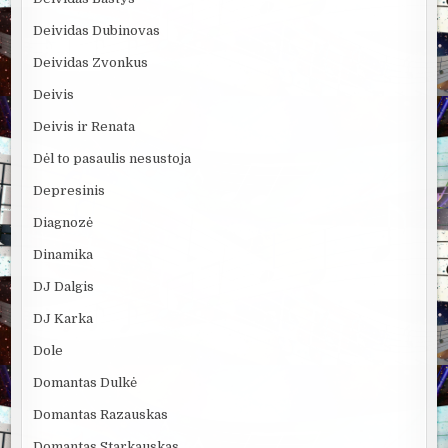
Deividas Dubinovas
Deividas Zvonkus
Deivis
Deivis ir Renata
Dėl to pasaulis nesustoja
Depresinis
Diagnozė
Dinamika
DJ Dalgis
DJ Karka
Dole
Domantas Dulkė
Domantas Razauskas
Domantas Starkauskas