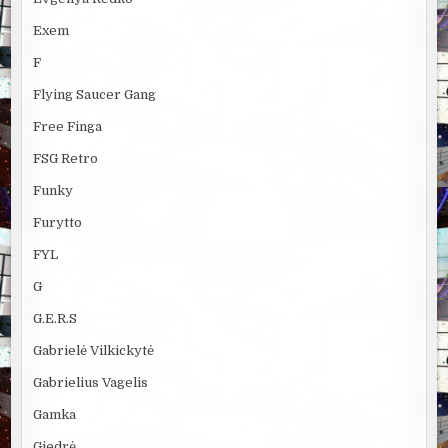
Exem
F
Flying Saucer Gang
Free Finga
FSG Retro
Funky
Furytto
FYL
G
G.E.R.S
Gabrielė Vilkickytė
Gabrielius Vagelis
Gamka
Giedrė