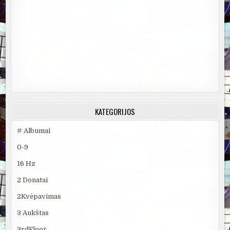
KATEGORIJOS
# Albumai
0-9
16 Hz
2 Donatai
2Kvėpavimas
3 Aukštas
3rdFloor