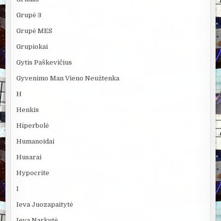
Grupė 3
Grupė MES
Grupiokai
Gytis Paškevičius
Gyvenimo Man Vieno Neužtenka
H
Henkis
Hiperbolė
Humanoidai
Husarai
Hypocrite
I
Ieva Juozapaitytė
Ieva Narkutė