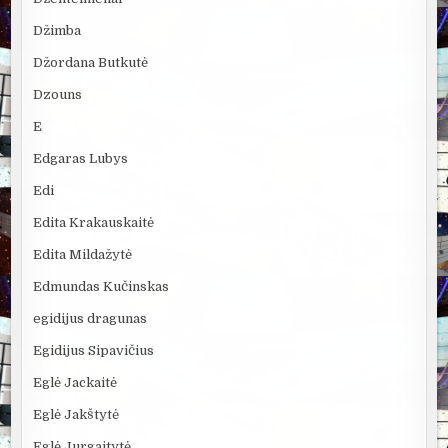
Džimba
Džordana Butkutė
Dzouns
E
Edgaras Lubys
Edi
Edita Krakauskaitė
Edita Mildažytė
Edmundas Kučinskas
egidijus dragunas
Egidijus Sipavičius
Eglė Jackaitė
Eglė Jakštytė
Eglė Jurgaitytė