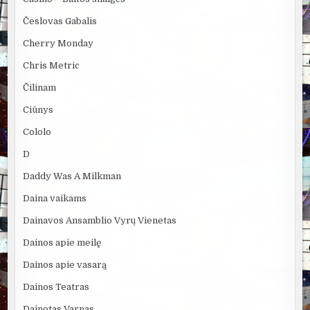
Česlovas Gabalis
Cherry Monday
Chris Metric
Čilinam
Ciūnys
Cololo
D
Daddy Was A Milkman
Daina vaikams
Dainavos Ansamblio Vyrų Vienetas
Dainos apie meilę
Dainos apie vasarą
Dainos Teatras
Dainotas Varnas