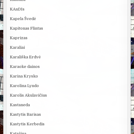
KAnDIs
Kapela Švedė
Kapitonas Flintas
Kaprizas
Karaliai
Karališka Erdvė
Karaoke dainos
Karina Krysko
Karolina Lyndo
Karolis Akulavičius
Kastaneda
Kastytis Barisas
Kastytis Kerbedis
Katažina