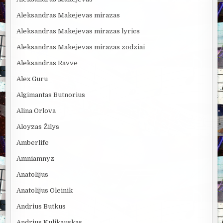
Aleksandras Makejevas mirazas
Aleksandras Makejevas mirazas lyrics
Aleksandras Makejevas mirazas zodziai
Aleksandras Ravve
Alex Guru
Algimantas Butnorius
Alina Orlova
Aloyzas Žilys
Amberlife
Amniamnyz
Anatolijus
Anatolijus Oleinik
Andrius Butkus
Andrius Kulikauskas