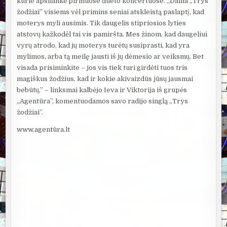
kurie apsilankė pirmuose dueto koncertuose. „Daina „Trys
žodžiai” visiems vėl primins seniai atskleistą paslaptį, kad
moterys myli ausimis. Tik daugelis stipriosios lyties
atstovų kažkodėl tai vis pamiršta. Mes žinom, kad daugeliui
vyrų atrodo, kad jų moterys turėtų susiprasti, kad yra
mylimos, arba tą meilę jausti iš jų dėmesio ar veiksmų. Bet
visada prisiminkite – jos vis tiek turi girdėti tuos tris
magiškus žodžius, kad ir kokie akivaizdūs jūsų jausmai
bebūtų,” – linksmai kalbėjo Ieva ir Viktorija iš grupės
„Agentūra”, komentuodamos savo radijo singlą „Trys
žodžiai”.
www.agentūra.lt