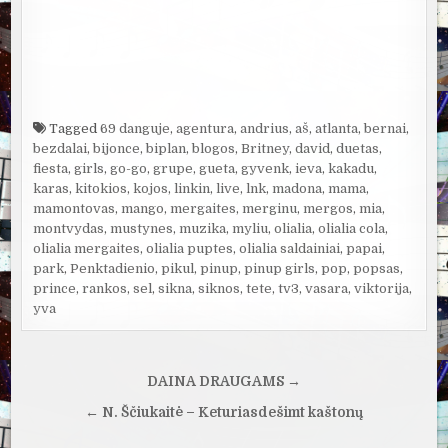
Tagged
69 danguje
,
agentura
,
andrius
,
aš
,
atlanta
,
bernai
,
bezdalai
,
bijonce
,
biplan
,
blogos
,
Britney
,
david
,
duetas
,
fiesta
,
girls
,
go-go
,
grupe
,
gueta
,
gyvenk
,
ieva
,
kakadu
,
karas
,
kitokios
,
kojos
,
linkin
,
live
,
lnk
,
madona
,
mama
,
mamontovas
,
mango
,
mergaites
,
merginu
,
mergos
,
mia
,
montvydas
,
mustynes
,
muzika
,
myliu
,
olialia
,
olialia cola
,
olialia mergaites
,
olialia puptes
,
olialia saldainiai
,
papai
,
park
,
Penktadienio
,
pikul
,
pinup
,
pinup girls
,
pop
,
popsas
,
prince
,
rankos
,
sel
,
sikna
,
siknos
,
tete
,
tv3
,
vasara
,
viktorija
,
yva
Navigacija
DAINA DRAUGAMS →
tarp
← N. Ščiukaitė – Keturiasdešimt kaštonų
įrašų