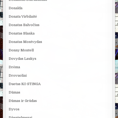
Donalda
Donata Virbilaitė
Donatas Balvočius
Donatas Blanka
Donatas Montvydas
Donny Montell
Dovydas Laukys
Drėma
Drovuoliai
Duetas KO STINGA
Dūmas
Dūmas ir Grūdas
Dyvos
Džentelmenai