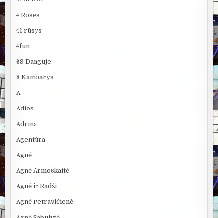
4 Roses
41 rūsys
4fun
69 Danguje
8 Kambarys
A
Adios
Adrina
Agentūra
Agnė
Agnė Armoškaitė
Agnė ir Radži
Agnė Petravičienė
Agnė Sabulytė