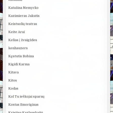
Katažina Nemycko
Kazimieras Jakutis
Keistuolių teatras
Keite Arai
Kelias į žvaigždes
kenhauzers
Kęstutis Bobina
Kigidi Karma
Kitava
Kitos
Kodas
Kol Tu ieškojai sparnų
Kostas Smoriginas
Kristina Kazlauskaitė