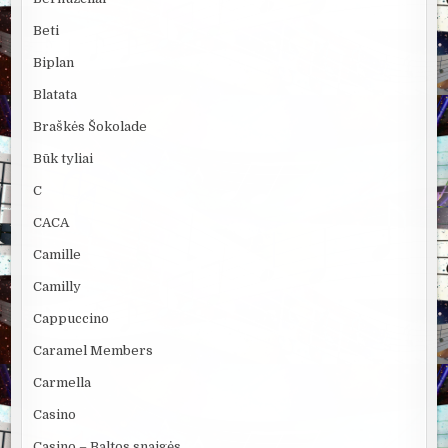
Beti
Biplan
Blatata
Braškės Šokolade
Būk tyliai
C
CACA
Camille
Camilly
Cappuccino
Caramel Members
Carmella
Casino
Casino – Baltos snaigės