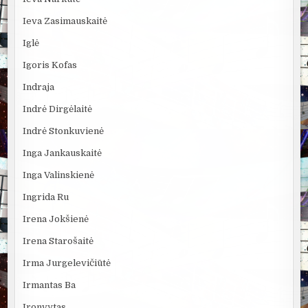
Ieva Zasimauskaitė
Iglė
Igoris Kofas
Indraja
Indrė Dirgėlaitė
Indrė Stonkuvienė
Inga Jankauskaitė
Inga Valinskienė
Ingrida Ru
Irena Jokšienė
Irena Starošaitė
Irma Jurgelevičiūtė
Irmantas Ba
Ironvytas