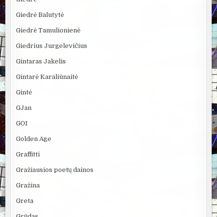
Giedrė Balutytė
Giedrė Tamulionienė
Giedrius Jurgelevičius
Gintaras Jakelis
Gintarė Karaliūnaitė
Gintė
GJan
GOI
Golden Age
Graffitti
Gražiausios poetų dainos
Gražina
Greta
Grūdas