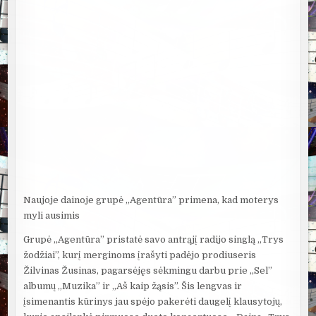
Naujoje dainoje grupė „Agentūra” primena, kad moterys
myli ausimis
Grupė „Agentūra” pristatė savo antrąjį radijo singlą „Trys
žodžiai”, kurį merginoms įrašyti padėjo prodiuseris
Žilvinas Žusinas, pagarsėjęs sėkmingu darbu prie „Sel”
albumų „Muzika” ir „Aš kaip žąsis”. Šis lengvas ir
įsimenantis kūrinys jau spėjo pakerėti daugelį klausytojų,