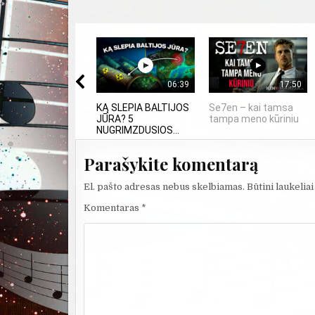
06:39
17:50
KĄ SLEPIA BALTIJOS
Se7en – kai tamsa
JŪRA? 5
tampa meno kūriniu
NUGRIMZDUSIOS...
Parašykite komentarą
El. pašto adresas nebus skelbiamas.
Būtini laukelia
Komentaras
*