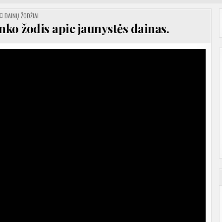
POSTED
DAINŲ ŽODŽIAI
IN
ko žodis apie jaunystės dainas.