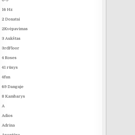
16 Hz
2 Donatai
2Kvėpavimas
3 Aukštas
3rdFloor
4 Roses
41 rūsys
4fun
69 Danguje
8 Kambarys
A
Adios
Adrina
Agentūra