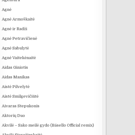
Agnė
Agnė Armoškaitė
Agnė ir Radži
Agnė Petravičienė
Agnė Sabulytė
:39
17:03
06:28
Agnė Vaitekėnaitė
OS
„Bręstantis blogis“ –
KAS IŠRADO
Dinamika - Šo
Aidas Giniotis
kriminalinis serialas
ELEKTRĄ? 6
Naktyje
pakeitęs televizijos...
MOKSLININKAI,...
Aidas Manikas
Aistė Pilvelytė
Aistė Smilgevičiūtė
Aivaras Stepukonis
Aktorių Duo
Akvilė – Sako meilė gydo (Bäsello Official remix)
Akvilė Staražinskaitė