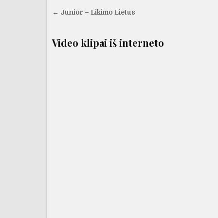
Navigacija
← Junior – Likimo Lietus
tarp
įrašų
Video klipai iš interneto