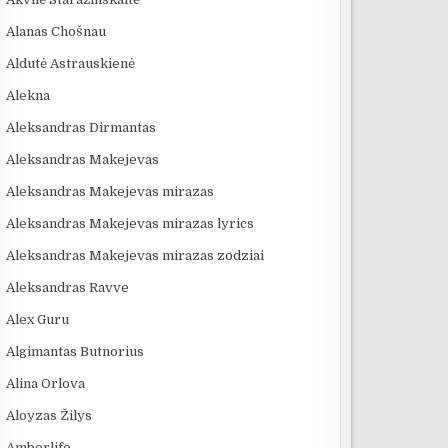
Alanas Chošnau
Aldutė Astrauskienė
Alekna
Aleksandras Dirmantas
Aleksandras Makejevas
Aleksandras Makejevas mirazas
Aleksandras Makejevas mirazas lyrics
Aleksandras Makejevas mirazas zodziai
Aleksandras Ravve
Alex Guru
Algimantas Butnorius
Alina Orlova
Aloyzas Žilys
Amberlife