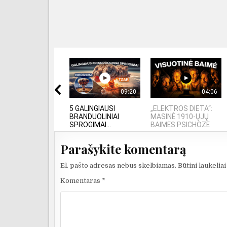
09:20
04:06
5 GALINGIAUSI
„ELEKTROS DIETA“:
BRANDUOLINIAI
MASINĖ 1910-ŲJŲ
SPROGIMAI...
BAIMĖS PSICHOZĖ
Parašykite komentarą
El. pašto adresas nebus skelbiamas.
Būtini laukelia
Komentaras
*