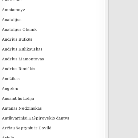
Amniamnyz
Anatolijus
Anatolijus Oleinik
Andrius Butkus
Andrius Kulikauskas
Andrius Mamontovas
Andrius Rimiškis
Andžikas
Angelou
Ansamblis Lelija
Antanas Nedzinskas
Antikvariniai Kašpirovskio dantys
Arčiau Septynių ir Dovilė
Arielė