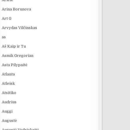
Arina Borunova
Art G
Arvydas Vilčinskas
as
Aš Kaip ir Tu
Asmik Gregorian
Asta Pilypaitė
Atlanta
Atleisk
Atsitiko
Audrius
Auggi
Augustė
Augustė Vedrickaitė