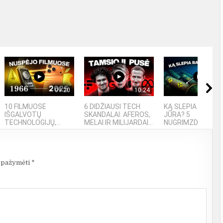
09:20
10:24
06
10 FILMUOSE
6 DIDŽIAUSI TECH
KĄ SLEPIA BALTIJ
IŠGALVOTŲ
SKANDALAI: AFEROS,
JŪRA? 5
TECHNOLOGIJŲ,...
MELAI IR MILIJARDAI...
NUGRIMZDUSIOS...
i pažymėti
*