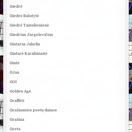
Giedrė
Giedrė Balutytė
Giedrė Tamulionienė
Giedrius Jurgelevičius
Gintaras Jakelis
Gintarė Karaliūnaitė
Gintė
GJan
GOI
Golden Age
Graffitti
Gražiausios poetų dainos
Gražina
Greta