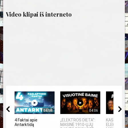
Video klipai iš interneto
04:58
04:06
4 Faktai apie
„ELEKTROS DIETA“:
KAS IŠRAD
Antarktidą
MASINĖ 1910-ŲJŲ
ELEKTRĄ? 