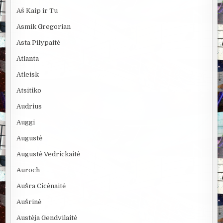
Aš Kaip ir Tu
Asmik Gregorian
Asta Pilypaitė
Atlanta
Atleisk
Atsitiko
Audrius
Auggi
Augustė
Augustė Vedrickaitė
Auroch
Aušra Cicėnaitė
Aušrinė
Austėja Gendvilaitė