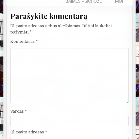
BAIMĖS PSICHOZĖ
MOKSLININKAI
Parašykite komentarą
El. pašto adresas nebus skelbiamas.
Būtini laukeliai
pažymėti
*
Komentaras
*
Vardas
*
El. pašto adresas
*