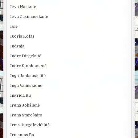
Ieva Narkutė
Ieva Zasimauskaitė
Iglė
Igoris Kofas
Indraja
Indrė Dirgėlaitė
Indrė Stonkuvienė
Inga Jankauskaitė
Inga Valinskienė
Ingrida Ru
Irena Jokšienė
Irena Starošaitė
Irma Jurgelevičiūtė
Irmantas Ba