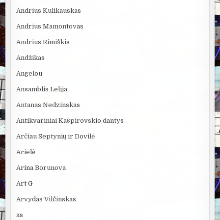
Andrius Kulikauskas
Andrius Mamontovas
Andrius Rimiškis
Andžikas
Angelou
Ansamblis Lelija
Antanas Nedzinskas
Antikvariniai Kašpirovskio dantys
Arčiau Septynių ir Dovilė
Arielė
Arina Borunova
Art G
Arvydas Vilčinskas
as