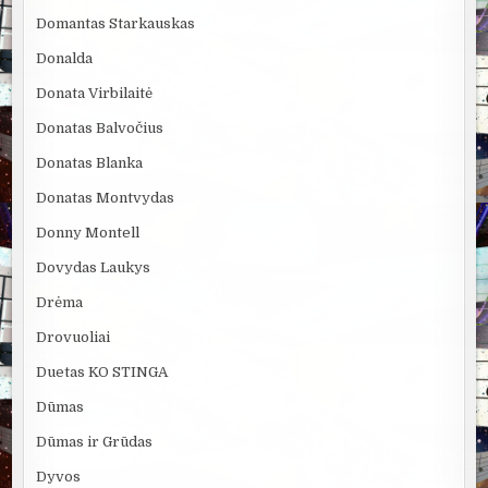
Domantas Starkauskas
Donalda
Donata Virbilaitė
Donatas Balvočius
Donatas Blanka
Donatas Montvydas
Donny Montell
Dovydas Laukys
Drėma
Drovuoliai
Duetas KO STINGA
Dūmas
Dūmas ir Grūdas
Dyvos