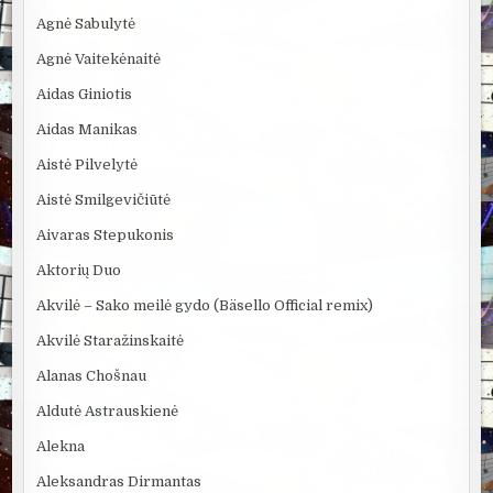
Agnė Sabulytė
Agnė Vaitekėnaitė
Aidas Giniotis
Aidas Manikas
Aistė Pilvelytė
Aistė Smilgevičiūtė
Aivaras Stepukonis
Aktorių Duo
Akvilė – Sako meilė gydo (Bäsello Official remix)
Akvilė Staražinskaitė
Alanas Chošnau
Aldutė Astrauskienė
Alekna
Aleksandras Dirmantas