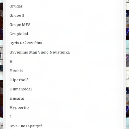
Grūdas
Grupė 3
Grupė MES
Grupiokai
Gytis Paškevičius
Gyvenimo Man Vieno Neužtenka
H
Henkis
Hiperbolė
Humanoidai
Husarai
Hypocrite
I
Ieva Juozapaitytė