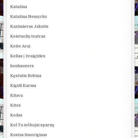
Katažina
Katažina Nemycko
Kazimieras Jakutis
Keistuolių teatras
Keite Arai
Kelias į žvaigždes
kenhauzers
Kęstutis Bobina
Kigidi Karma
Kitava
Kitos
Kodas
Kol Tu ieškojai sparnų
Kostas Smoriginas