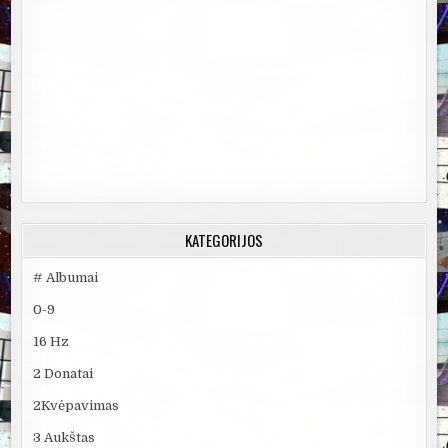
KATEGORIJOS
# Albumai
0-9
16 Hz
2 Donatai
2Kvėpavimas
3 Aukštas