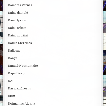
Dainotas Varnas
Dainų dainelė
Dainų lyrics
Dainų tekstai
Dainų žodžiai
Dalius Mertinas
Dallasas
Dangė
Danutė Neimontaitė
Dapa Deep
DAR
Dar pažiūrėsim
Dblz
Deimantas Alekna