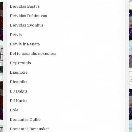
Deividas Bastys
Deividas Dubinovas
Deividas Zvonkus
Deivis
Deivis ir Renata
Dėl to pasaulis nesustoja
Depresinis
Diagnozė
Dinamika
DJ Dalgis
DJ Karka
Dole
Domantas Dulkė
Domantas Razauskas