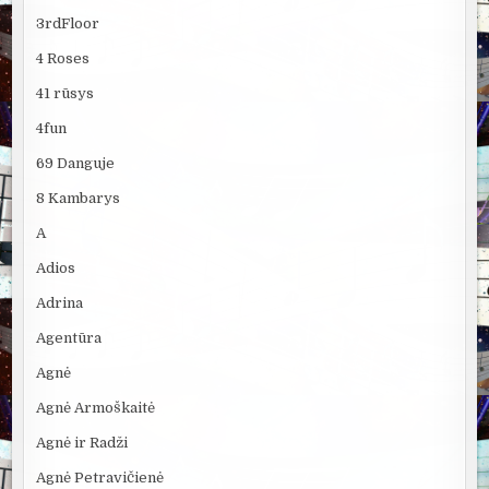
3rdFloor
4 Roses
41 rūsys
4fun
69 Danguje
8 Kambarys
A
Adios
Adrina
Agentūra
Agnė
Agnė Armoškaitė
Agnė ir Radži
Agnė Petravičienė