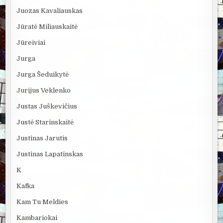
Juozas Kavaliauskas
Jūratė Miliauskaitė
Jūreiviai
Jurga
Jurga Šeduikytė
Jurijus Veklenko
Justas Juškevičius
Justė Starinskaitė
Justinas Jarutis
Justinas Lapatinskas
K
Kafka
Kam Tu Meldies
Kambariokai