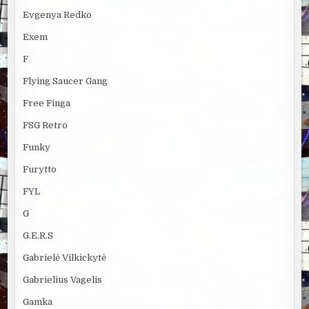
Evgenya Redko
Exem
F
Flying Saucer Gang
Free Finga
FSG Retro
Funky
Furytto
FYL
G
G.E.R.S
Gabrielė Vilkickytė
Gabrielius Vagelis
Gamka