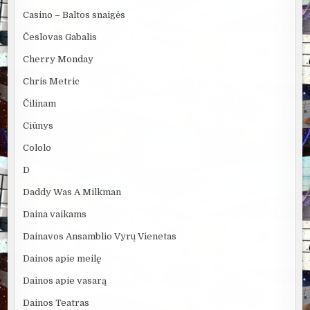
Casino – Baltos snaigės
Česlovas Gabalis
Cherry Monday
Chris Metric
Čilinam
Ciūnys
Cololo
D
Daddy Was A Milkman
Daina vaikams
Dainavos Ansamblio Vyrų Vienetas
Dainos apie meilę
Dainos apie vasarą
Dainos Teatras