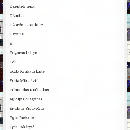
Džentelmenai
Džimba
Džordana Butkutė
Dzouns
E
Edgaras Lubys
Edi
Edita Krakauskaitė
Edita Mildažytė
Edmundas Kučinskas
egidijus dragunas
Egidijus Sipavičius
Eglė Jackaitė
Eglė Jakštytė