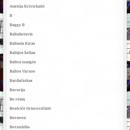
Austėja Krivickaitė
B
Baggy B
Baltalietuvis
Baltasis Kiras
Baltijos kelias
Baltos snaigės
Baltos Varnos
Bardačiokas
Bavarija
Be rėmų
Beatričė Grincevičiūtė
Berneen
Bernužėlia