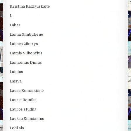
Kristina Kazlauskaitė
L
Labas
Laima Gimbutienė
Laimės žiburys
Laimis Vilkončius
Laimontas Dinius
Lainius
Laisva
Laura Remeikienė
Lauris Reiniks
Lauros studija
Laužau Standartus
Ledi ais