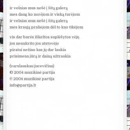
ir velnias mus nešė į šitą galerą
mes daug ko norėjom ir viską turėjom
ir velnias mus nešė į šitą galerą
mes kraują praliejom dėl to kuo tikėjom
vis dar burės iškeltos suplėšytos vėjų
jos nenukrito jos atstovėjo
piratai nežino kas jų dar laukia
prisimena jūrą ir dainą užtraukia
(varslauskas/jucevičius)
© 2004 muzikinė partija
℗ 2004 muzikinė partija
info@partija.lt