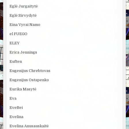
Eglė Jurgaitytė
Eglė Sirvydytė
Eina Vyrai Namo
el FUEGO
ELEY
Erica Jennings
Euften
Eugenijus Chrebtovas
Eugenijus Ostapenko
Eurika Masytė
Eva
EveBei
Evelina
Evelina Anusauskaitė