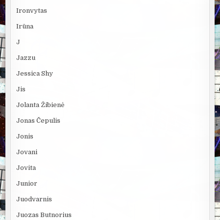
Ironvytas
Irūna
J
Jazzu
Jessica Shy
Jis
Jolanta Žibienė
Jonas Čepulis
Jonis
Jovani
Jovita
Junior
Juodvarnis
Juozas Butnorius