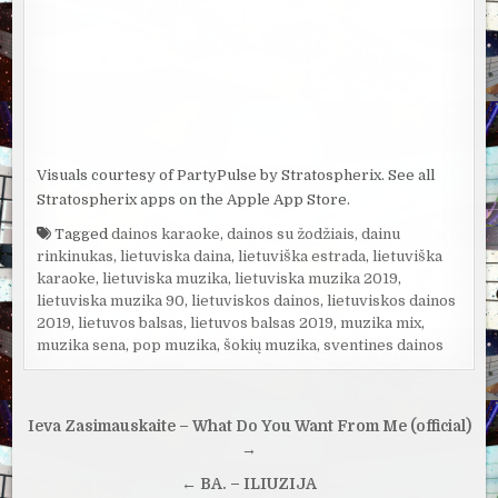
Visuals courtesy of PartyPulse by Stratospherix. See all
Stratospherix apps on the Apple App Store.
Tagged
dainos karaoke
,
dainos su žodžiais
,
dainu
rinkinukas
,
lietuviska daina
,
lietuviška estrada
,
lietuviška
karaoke
,
lietuviska muzika
,
lietuviska muzika 2019
,
lietuviska muzika 90
,
lietuviskos dainos
,
lietuviskos dainos
2019
,
lietuvos balsas
,
lietuvos balsas 2019
,
muzika mix
,
muzika sena
,
pop muzika
,
šokių muzika
,
sventines dainos
Navigacija
Ieva Zasimauskaite – What Do You Want From Me (official)
tarp
→
įrašų
← BA. – ILIUZIJA