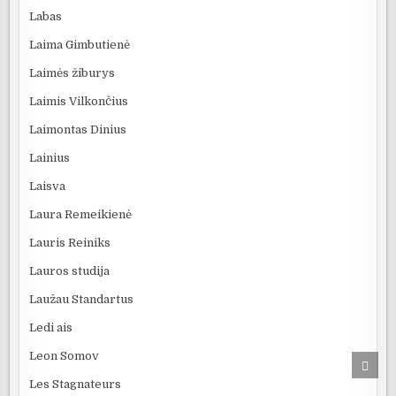
Labas
Laima Gimbutienė
Laimės žiburys
Laimis Vilkončius
Laimontas Dinius
Lainius
Laisva
Laura Remeikienė
Lauris Reiniks
Lauros studija
Laužau Standartus
Ledi ais
Leon Somov
SCRO
TO
Les Stagnateurs
TOP