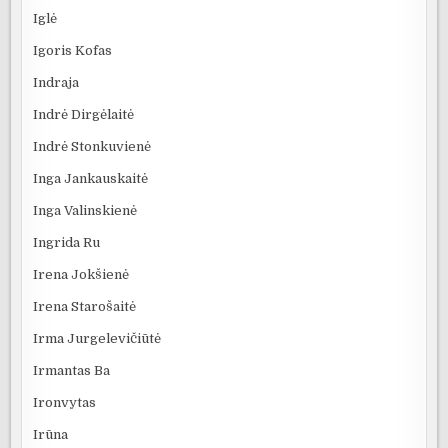
Iglė
Igoris Kofas
Indraja
Indrė Dirgėlaitė
Indrė Stonkuvienė
Inga Jankauskaitė
Inga Valinskienė
Ingrida Ru
Irena Jokšienė
Irena Starošaitė
Irma Jurgelevičiūtė
Irmantas Ba
Ironvytas
Irūna