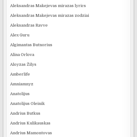
Aleksandras Makejevas mirazas lyrics
Aleksandras Makejevas mirazas zodziai
Aleksandras Ravve
Alex Guru
Algimantas Butnorius
Alina Orlova
Aloyzas Žilys
Amberlife
Amniamnyz
Anatolijus
Anatolijus Oleinik
Andrius Butkus
Andrius Kulikauskas
Andrius Mamontovas