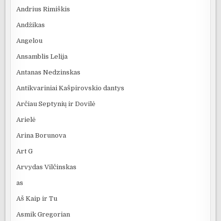
Andrius Rimiškis
Andžikas
Angelou
Ansamblis Lelija
Antanas Nedzinskas
Antikvariniai Kašpirovskio dantys
Arčiau Septynių ir Dovilė
Arielė
Arina Borunova
Art G
Arvydas Vilčinskas
as
Aš Kaip ir Tu
Asmik Gregorian