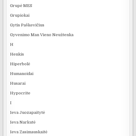
Grupė MES
Grupiokai
Gytis Paškevičius
Gyvenimo Man Vieno Neužtenka
H
Henkis
Hiperbolė
Humanoidai
Husarai
Hypocrite
I
Ieva Juozapaitytė
Ieva Narkutė
Ieva Zasimauskaitė