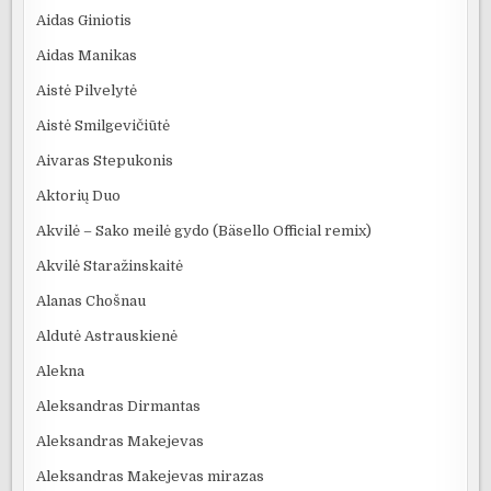
Aidas Giniotis
Aidas Manikas
Aistė Pilvelytė
Aistė Smilgevičiūtė
Aivaras Stepukonis
Aktorių Duo
Akvilė – Sako meilė gydo (Bäsello Official remix)
Akvilė Staražinskaitė
Alanas Chošnau
Aldutė Astrauskienė
Alekna
Aleksandras Dirmantas
Aleksandras Makejevas
Aleksandras Makejevas mirazas