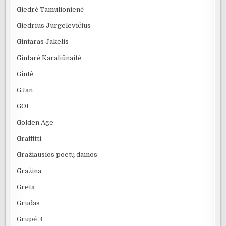
Giedrė Tamulionienė
Giedrius Jurgelevičius
Gintaras Jakelis
Gintarė Karaliūnaitė
Gintė
GJan
GOI
Golden Age
Graffitti
Gražiausios poetų dainos
Gražina
Greta
Grūdas
Grupė 3