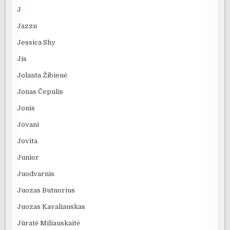
J
Jazzu
Jessica Shy
Jis
Jolanta Žibienė
Jonas Čepulis
Jonis
Jovani
Jovita
Junior
Juodvarnis
Juozas Butnorius
Juozas Kavaliauskas
Jūratė Miliauskaitė