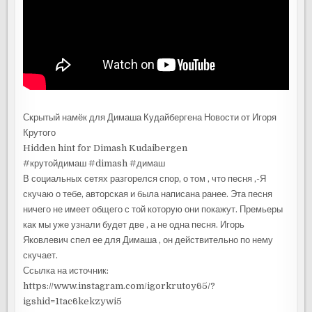
Скрытый намёк для Димаша Кудайбергена Новости от Игоря
Крутого
Hidden hint for Dimash Kudaibergen
#крутойдимаш #dimash #димаш
В социальных сетях разгорелся спор, о том , что песня ,-Я
скучаю о тебе, авторская и была написана ранее. Эта песня
ничего не имеет общего с той которую они покажут. Премьеры
как мы уже узнали будет две , а не одна песня. Игорь
Яковлевич спел ее для Димаша , он действительно по нему
скучает.
Ссылка на источник:
https://www.instagram.com/igorkrutoy65/?
igshid=1tac6kekzywi5