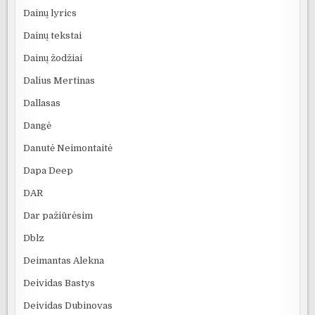
Dainų lyrics
Dainų tekstai
Dainų žodžiai
Dalius Mertinas
Dallasas
Dangė
Danutė Neimontaitė
Dapa Deep
DAR
Dar pažiūrėsim
Dblz
Deimantas Alekna
Deividas Bastys
Deividas Dubinovas