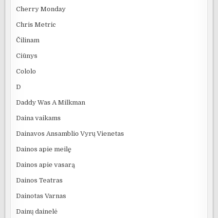
Cherry Monday
Chris Metric
Čilinam
Ciūnys
Cololo
D
Daddy Was A Milkman
Daina vaikams
Dainavos Ansamblio Vyrų Vienetas
Dainos apie meilę
Dainos apie vasarą
Dainos Teatras
Dainotas Varnas
Dainų dainelė