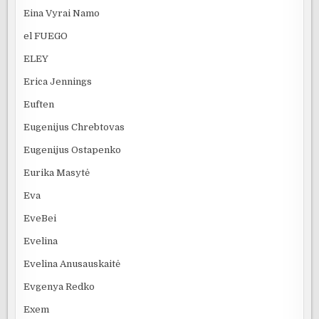
Eina Vyrai Namo
el FUEGO
ELEY
Erica Jennings
Euften
Eugenijus Chrebtovas
Eugenijus Ostapenko
Eurika Masytė
Eva
EveBei
Evelina
Evelina Anusauskaitė
Evgenya Redko
Exem