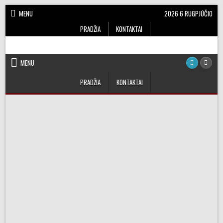
Skip
MENU
2026 6 RUGPJŪČIO
to
PRADŽIA
KONTAKTAI
content
Dainų Žodžiai, Karaoke
Lietuviškų dainų žodžiai
MENU
PRADŽIA
KONTAKTAI