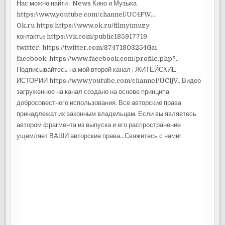
Нас можно найти : News Кино и Музыка
https://www.youtube.com/channel/UC4FW…
Ok.ru https:https://www.ok.ru/filmyimuzy
контакты: https://vk.com/public185917719
twitter: https://twitter.com/87471803254Gai
facebook: https://www.facebook.com/profile.php?..
Подписывайтесь на мой второй канал ; ЖИТЕЙСКИЕ
ИСТОРИИ https://www.youtube.com/channel/UCljV.. Видео
загруженное на канал создано на основе принципа
добросовестного использования. Все авторские права
принадлежат их законным владельцам. Если вы являетесь
автором фрагмента из выпуска и его распространение
ущемляет ВАШИ авторские права…Свяжитесь с нами!