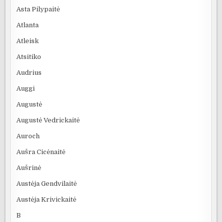
Asta Pilypaitė
Atlanta
Atleisk
Atsitiko
Audrius
Auggi
Augustė
Augustė Vedrickaitė
Auroch
Aušra Cicėnaitė
Aušrinė
Austėja Gendvilaitė
Austėja Krivickaitė
B