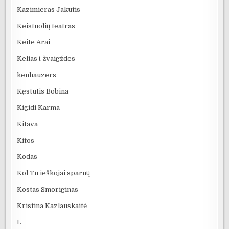
Kazimieras Jakutis
Keistuolių teatras
Keite Arai
Kelias į žvaigždes
kenhauzers
Kęstutis Bobina
Kigidi Karma
Kitava
Kitos
Kodas
Kol Tu ieškojai sparnų
Kostas Smoriginas
Kristina Kazlauskaitė
L