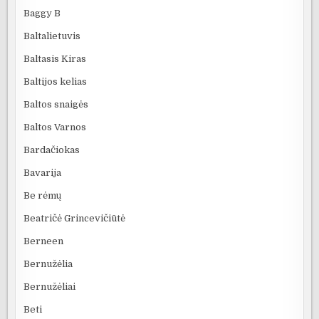
Baggy B
Baltalietuvis
Baltasis Kiras
Baltijos kelias
Baltos snaigės
Baltos Varnos
Bardačiokas
Bavarija
Be rėmų
Beatričė Grincevičiūtė
Berneen
Bernužėlia
Bernužėliai
Beti