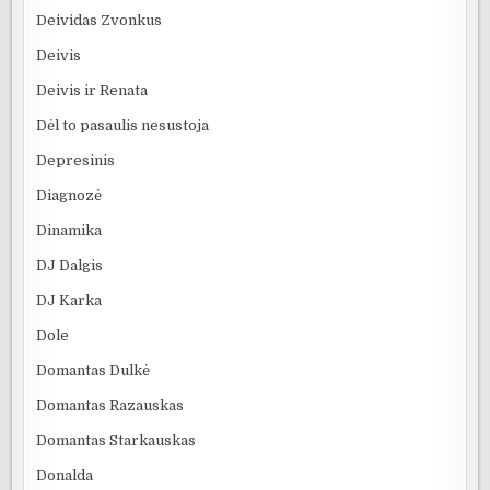
Deividas Zvonkus
Deivis
Deivis ir Renata
Dėl to pasaulis nesustoja
Depresinis
Diagnozė
Dinamika
DJ Dalgis
DJ Karka
Dole
Domantas Dulkė
Domantas Razauskas
Domantas Starkauskas
Donalda