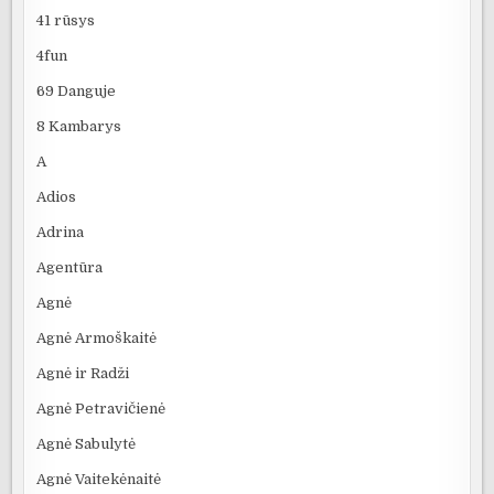
41 rūsys
4fun
69 Danguje
8 Kambarys
A
Adios
Adrina
Agentūra
Agnė
Agnė Armoškaitė
Agnė ir Radži
Agnė Petravičienė
Agnė Sabulytė
Agnė Vaitekėnaitė