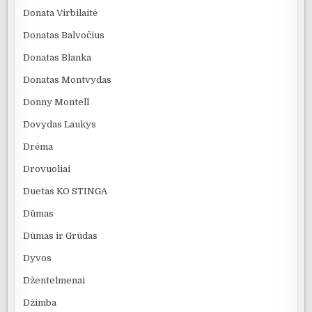
Donata Virbilaitė
Donatas Balvočius
Donatas Blanka
Donatas Montvydas
Donny Montell
Dovydas Laukys
Drėma
Drovuoliai
Duetas KO STINGA
Dūmas
Dūmas ir Grūdas
Dyvos
Džentelmenai
Džimba