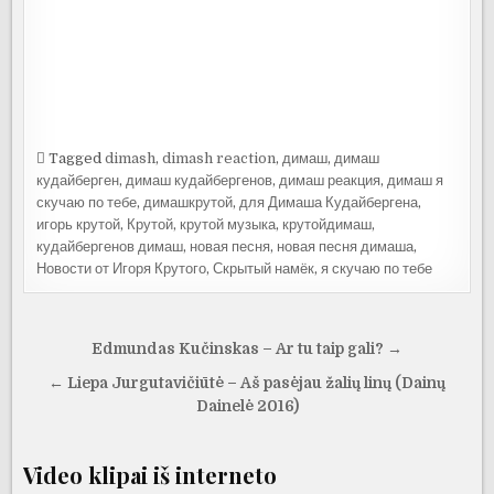
Tagged
dimash
,
dimash reaction
,
димаш
,
димаш
кудайберген
,
димаш кудайбергенов
,
димаш реакция
,
димаш я
скучаю по тебе
,
димашкрутой
,
для Димаша Кудайбергена
,
игорь крутой
,
Крутой
,
крутой музыка
,
крутойдимаш
,
кудайбергенов димаш
,
новая песня
,
новая песня димаша
,
Новости от Игоря Крутого
,
Скрытый намёк
,
я скучаю по тебе
Navigacija
Edmundas Kučinskas – Ar tu taip gali? →
tarp
← Liepa Jurgutavičiūtė – Aš pasėjau žalių linų (Dainų
įrašų
Dainelė 2016)
Video klipai iš interneto