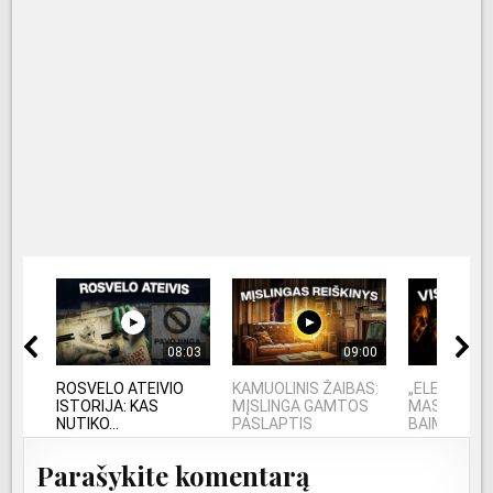
08:03
09:00
ROSVELO ATEIVIO
KAMUOLINIS ŽAIBAS:
„ELEKTROS 
ISTORIJA: KAS
MĮSLINGA GAMTOS
MASINĖ 191
NUTIKO...
PASLAPTIS
BAIMĖS PS
Parašykite komentarą