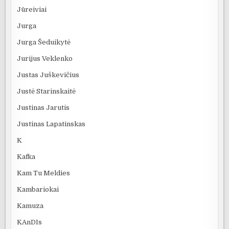
Jūreiviai
Jurga
Jurga Šeduikytė
Jurijus Veklenko
Justas Juškevičius
Justė Starinskaitė
Justinas Jarutis
Justinas Lapatinskas
K
Kafka
Kam Tu Meldies
Kambariokai
Kamuza
KAnDIs