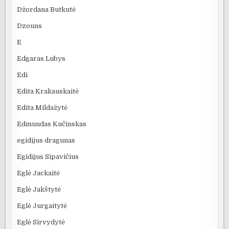
Džordana Butkutė
Dzouns
E
Edgaras Lubys
Edi
Edita Krakauskaitė
Edita Mildažytė
Edmundas Kučinskas
egidijus dragunas
Egidijus Sipavičius
Eglė Jackaitė
Eglė Jakštytė
Eglė Jurgaitytė
Eglė Sirvydytė