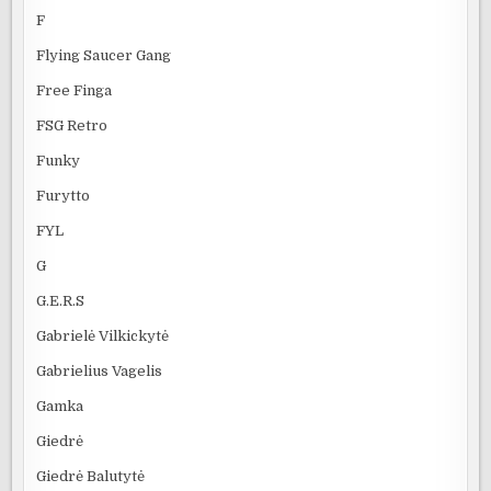
F
Flying Saucer Gang
Free Finga
FSG Retro
Funky
Furytto
FYL
G
G.E.R.S
Gabrielė Vilkickytė
Gabrielius Vagelis
Gamka
Giedrė
Giedrė Balutytė