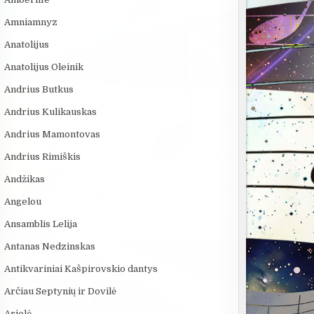
Amniamnyz
Anatolijus
Anatolijus Oleinik
Andrius Butkus
Andrius Kulikauskas
Andrius Mamontovas
Andrius Rimiškis
Andžikas
Angelou
Ansamblis Lelija
Antanas Nedzinskas
Antikvariniai Kašpirovskio dantys
Arčiau Septynių ir Dovilė
Arielė