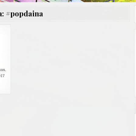
a:
#popdaina
aus,
017