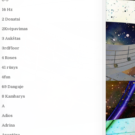
16 Hz
2 Donatai
2Kvėpavimas
3 Aukštas
3rdFloor
4 Roses
41 rūsys
4fun
69 Danguje
8 Kambarys
A
Adios
Adrina
Agentūra