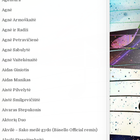
Agnė
Agnė Armoškaitė
Agnė ir Radži
Agnė Petravičienė
Agnė Sabulytė
Agnė Vaitekėnaitė
Aidas Giniotis
Aidas Manikas
Aistė Pilvelytė
Aistė Smilgevičiūtė
Aivaras Stepukonis
Aktorių Duo
Akvilė – Sako meilė gydo (Bäsello Official remix)
Akvilė Staražinskaitė