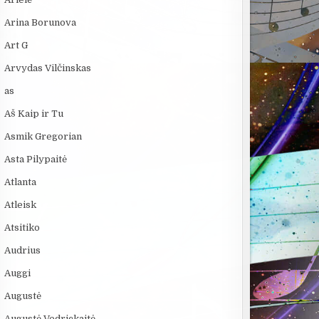
Arina Borunova
Art G
Arvydas Vilčinskas
as
Aš Kaip ir Tu
Asmik Gregorian
Asta Pilypaitė
Atlanta
Atleisk
Atsitiko
Audrius
Auggi
Augustė
Augustė Vedrickaitė