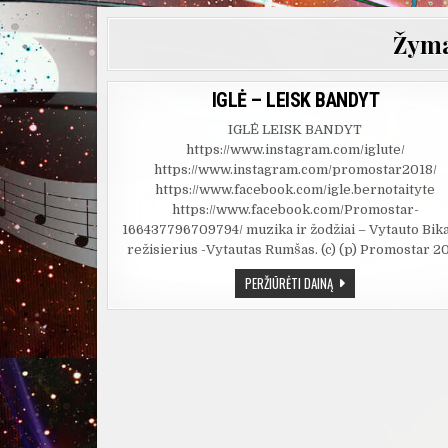
Žym
IGLĖ – LEISK BANDYT
IGLĖ LEISK BANDYT
https://www.instagram.com/iglute/
https://www.instagram.com/promostar2018/
https://www.facebook.com/igle.bernotaityte
https://www.facebook.com/Promostar-
166437796709794/ muzika ir žodžiai – Vytauto Bik
režisierius -Vytautas Rumšas. (c) (p) Promostar 2
IGLĖ
PERŽIŪRĖTI DAINĄ
–
LEISK
BANDYT