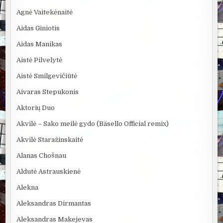
Agnė Vaitekėnaitė
Aidas Giniotis
Aidas Manikas
Aistė Pilvelytė
Aistė Smilgevičiūtė
Aivaras Stepukonis
Aktorių Duo
Akvilė – Sako meilė gydo (Bäsello Official remix)
Akvilė Staražinskaitė
Alanas Chošnau
Aldutė Astrauskienė
Alekna
Aleksandras Dirmantas
Aleksandras Makejevas