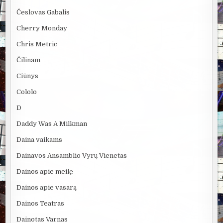
Česlovas Gabalis
Cherry Monday
Chris Metric
Čilinam
Ciūnys
Cololo
D
Daddy Was A Milkman
Daina vaikams
Dainavos Ansamblio Vyrų Vienetas
Dainos apie meilę
Dainos apie vasarą
Dainos Teatras
Dainotas Varnas