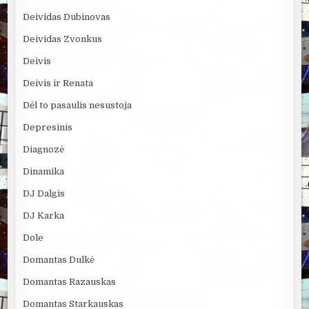
Deividas Dubinovas
Deividas Zvonkus
Deivis
Deivis ir Renata
Dėl to pasaulis nesustoja
Depresinis
Diagnozė
Dinamika
DJ Dalgis
DJ Karka
Dole
Domantas Dulkė
Domantas Razauskas
Domantas Starkauskas