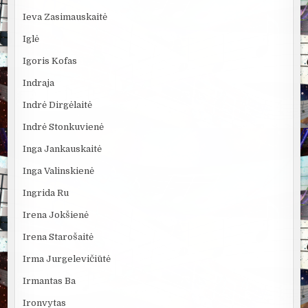
Ieva Zasimauskaitė
Iglė
Igoris Kofas
Indraja
Indrė Dirgėlaitė
Indrė Stonkuvienė
Inga Jankauskaitė
Inga Valinskienė
Ingrida Ru
Irena Jokšienė
Irena Starošaitė
Irma Jurgelevičiūtė
Irmantas Ba
Ironvytas