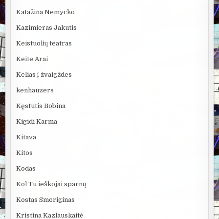
Katažina Nemycko
Kazimieras Jakutis
Keistuolių teatras
Keite Arai
Kelias į žvaigždes
kenhauzers
Kęstutis Bobina
Kigidi Karma
Kitava
Kitos
Kodas
Kol Tu ieškojai sparnų
Kostas Smoriginas
Kristina Kazlauskaitė