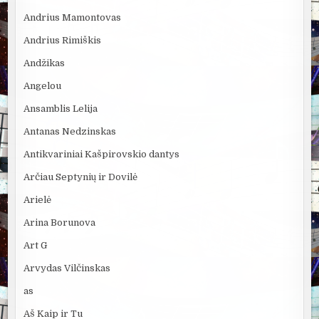
Andrius Mamontovas
Andrius Rimiškis
Andžikas
Angelou
Ansamblis Lelija
Antanas Nedzinskas
Antikvariniai Kašpirovskio dantys
Arčiau Septynių ir Dovilė
Arielė
Arina Borunova
Art G
Arvydas Vilčinskas
as
Aš Kaip ir Tu