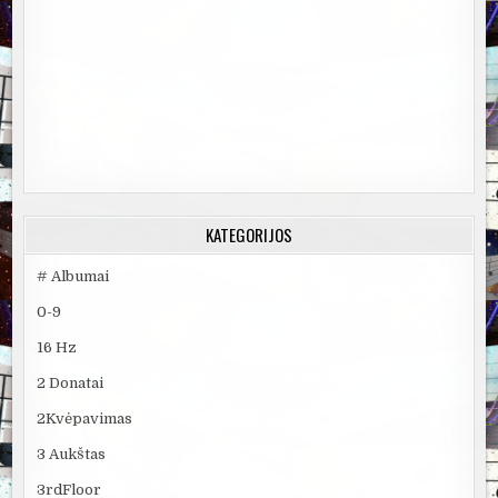
KATEGORIJOS
# Albumai
0-9
16 Hz
2 Donatai
2Kvėpavimas
3 Aukštas
3rdFloor