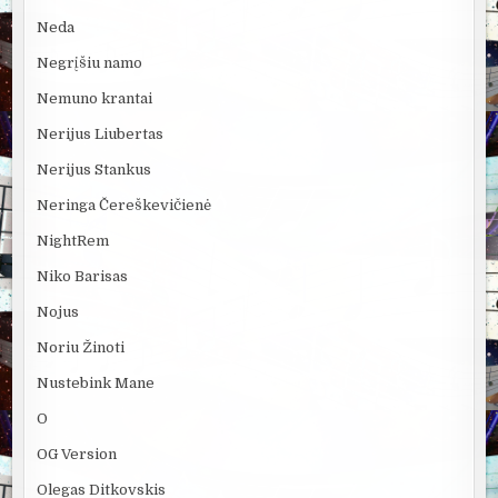
Neda
Negrįšiu namo
Nemuno krantai
Nerijus Liubertas
Nerijus Stankus
Neringa Čereškevičienė
NightRem
Niko Barisas
Nojus
Noriu Žinoti
Nustebink Mane
O
OG Version
Olegas Ditkovskis