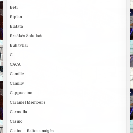
Beti
Biplan
Blatata
Braškės Šokolade
Būk tyliai
C
CACA
Camille
Camilly
Cappuccino
Caramel Members
Carmella
Casino
Casino – Baltos snaigės