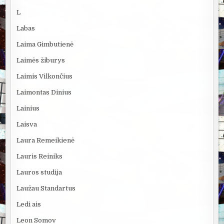
L
Labas
Laima Gimbutienė
Laimės žiburys
Laimis Vilkončius
Laimontas Dinius
Lainius
Laisva
Laura Remeikienė
Lauris Reiniks
Lauros studija
Laužau Standartus
Ledi ais
Leon Somov