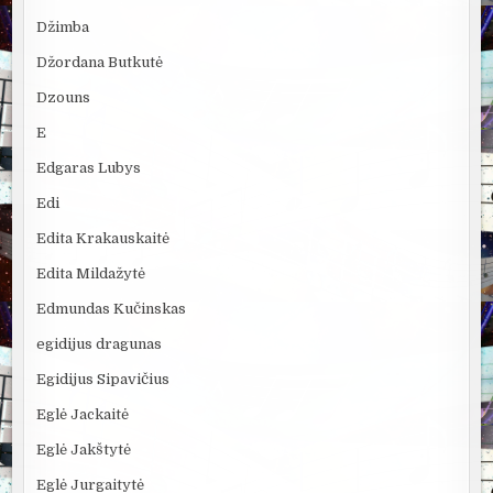
Džimba
Džordana Butkutė
Dzouns
E
Edgaras Lubys
Edi
Edita Krakauskaitė
Edita Mildažytė
Edmundas Kučinskas
egidijus dragunas
Egidijus Sipavičius
Eglė Jackaitė
Eglė Jakštytė
Eglė Jurgaitytė