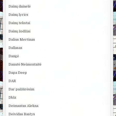
Dainų dainelė
Dainų lyrics
Dainų tekstai
Dainų žodžiai
Dalius Mertinas
Dallasas
Dangė
Danutė Neimontaitė
Dapa Deep
DAR
Dar pažiūrėsim
Dblz
Deimantas Alekna
Deividas Bastys