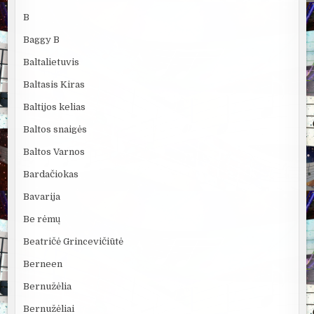
B
Baggy B
Baltalietuvis
Baltasis Kiras
Baltijos kelias
Baltos snaigės
Baltos Varnos
Bardačiokas
Bavarija
Be rėmų
Beatričė Grincevičiūtė
Berneen
Bernužėlia
Bernužėliai