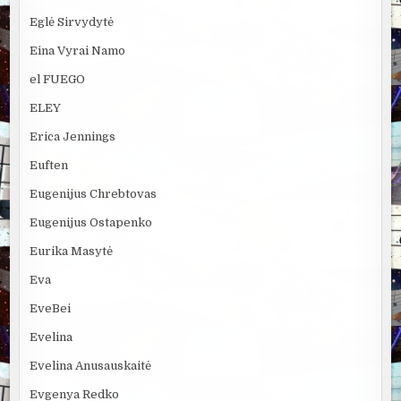
Eglė Sirvydytė
Eina Vyrai Namo
el FUEGO
ELEY
Erica Jennings
Euften
Eugenijus Chrebtovas
Eugenijus Ostapenko
Eurika Masytė
Eva
EveBei
Evelina
Evelina Anusauskaitė
Evgenya Redko