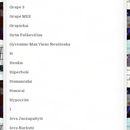
Grupė 3
Grupė MES
Grupiokai
Gytis Paškevičius
Gyvenimo Man Vieno Neužtenka
H
Henkis
Hiperbolė
Humanoidai
Husarai
Hypocrite
I
Ieva Juozapaitytė
Ieva Narkutė