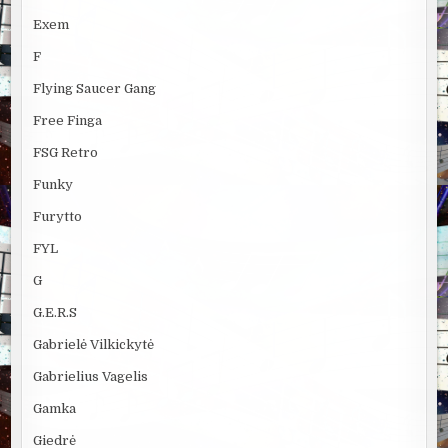
Exem
F
Flying Saucer Gang
Free Finga
FSG Retro
Funky
Furytto
FYL
G
G.E.R.S
Gabrielė Vilkickytė
Gabrielius Vagelis
Gamka
Giedrė