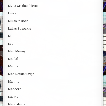
Livija Gradauskienė
Luiza
Lukas ir Goda
Lukas Zažeckis
M
M-1
Mad Money
Maidal
Mamis
Man Reikia Tavęs
Man-go
Mancero
Mango
Mano daina