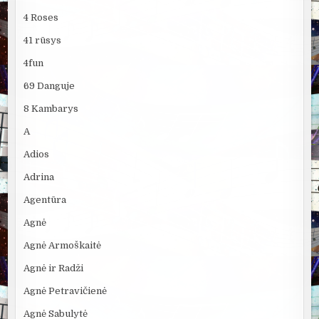
4 Roses
41 rūsys
4fun
69 Danguje
8 Kambarys
A
Adios
Adrina
Agentūra
Agnė
Agnė Armoškaitė
Agnė ir Radži
Agnė Petravičienė
Agnė Sabulytė