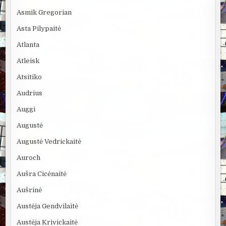
Asmik Gregorian
Asta Pilypaitė
Atlanta
Atleisk
Atsitiko
Audrius
Auggi
Augustė
Augustė Vedrickaitė
Auroch
Aušra Cicėnaitė
Aušrinė
Austėja Gendvilaitė
Austėja Krivickaitė