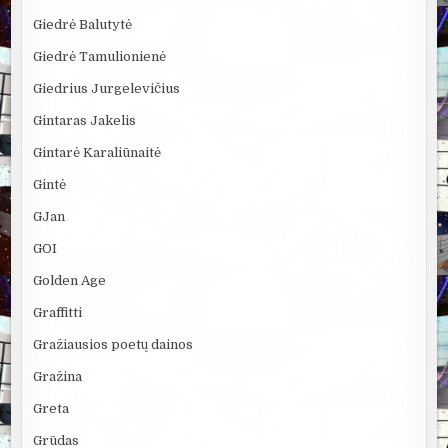
Giedrė Balutytė
Giedrė Tamulionienė
Giedrius Jurgelevičius
Gintaras Jakelis
Gintarė Karaliūnaitė
Gintė
GJan
GOI
Golden Age
Graffitti
Gražiausios poetų dainos
Gražina
Greta
Grūdas