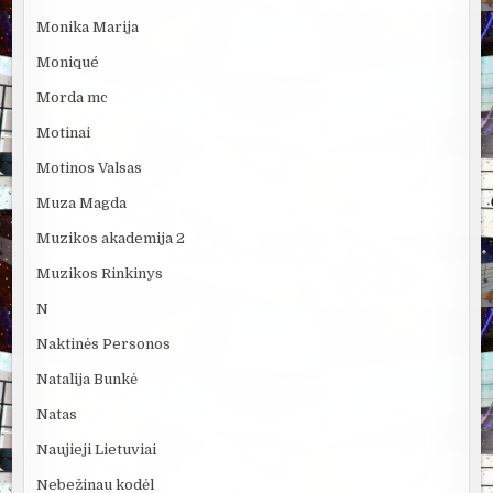
Monika Marija
Moniqué
Morda mc
Motinai
Motinos Valsas
Muza Magda
Muzikos akademija 2
Muzikos Rinkinys
N
Naktinės Personos
Natalija Bunkė
Natas
Naujieji Lietuviai
Nebežinau kodėl