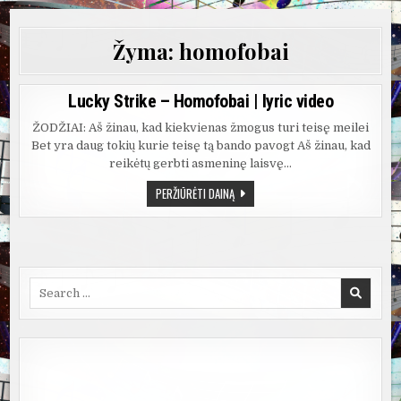
Žyma:
homofobai
Lucky Strike – Homofobai | lyric video
ŽODŽIAI: Aš žinau, kad kiekvienas žmogus turi teisę meilei
Bet yra daug tokių kurie teisę tą bando pavogt Aš žinau, kad
reikėtų gerbti asmeninę laisvę…
LUCKY
PERŽIŪRĖTI DAINĄ
STRIKE
–
HOMOFOBAI
|
LYRIC
VIDEO
Search
for: