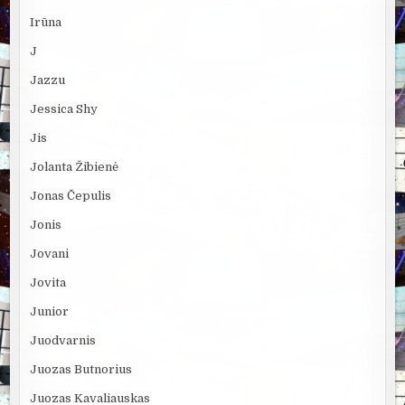
Irūna
J
Jazzu
Jessica Shy
Jis
Jolanta Žibienė
Jonas Čepulis
Jonis
Jovani
Jovita
Junior
Juodvarnis
Juozas Butnorius
Juozas Kavaliauskas