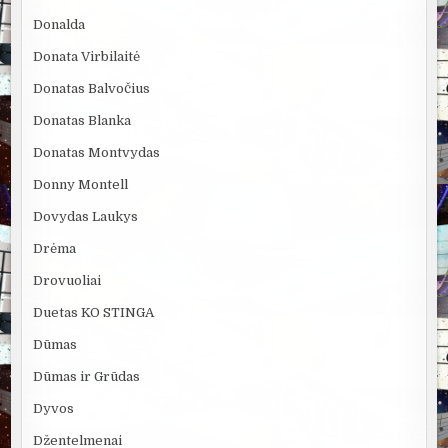
Donalda
Donata Virbilaitė
Donatas Balvočius
Donatas Blanka
Donatas Montvydas
Donny Montell
Dovydas Laukys
Drėma
Drovuoliai
Duetas KO STINGA
Dūmas
Dūmas ir Grūdas
Dyvos
Džentelmenai