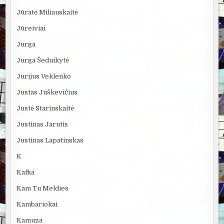
Jūratė Miliauskaitė
Jūreiviai
Jurga
Jurga Šeduikytė
Jurijus Veklenko
Justas Juškevičius
Justė Starinskaitė
Justinas Jarutis
Justinas Lapatinskas
K
Kafka
Kam Tu Meldies
Kambariokai
Kamuza