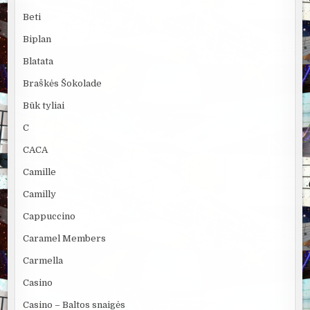
Beti
Biplan
Blatata
Braškės Šokolade
Būk tyliai
C
CACA
Camille
Camilly
Cappuccino
Caramel Members
Carmella
Casino
Casino – Baltos snaigės