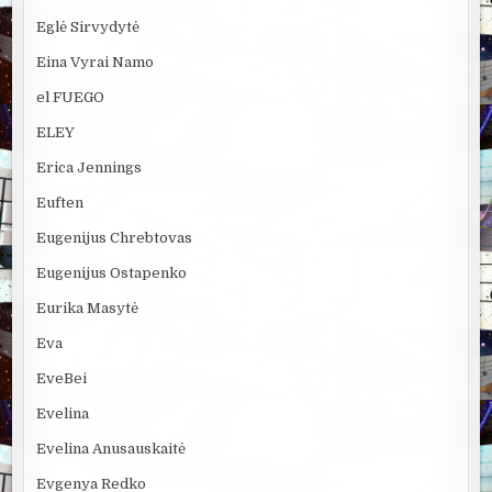
Eglė Sirvydytė
Eina Vyrai Namo
el FUEGO
ELEY
Erica Jennings
Euften
Eugenijus Chrebtovas
Eugenijus Ostapenko
Eurika Masytė
Eva
EveBei
Evelina
Evelina Anusauskaitė
Evgenya Redko