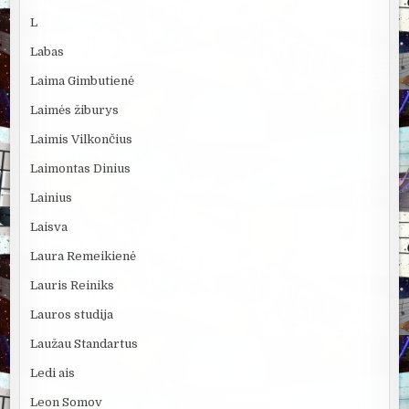
L
Labas
Laima Gimbutienė
Laimės žiburys
Laimis Vilkončius
Laimontas Dinius
Lainius
Laisva
Laura Remeikienė
Lauris Reiniks
Lauros studija
Laužau Standartus
Ledi ais
Leon Somov