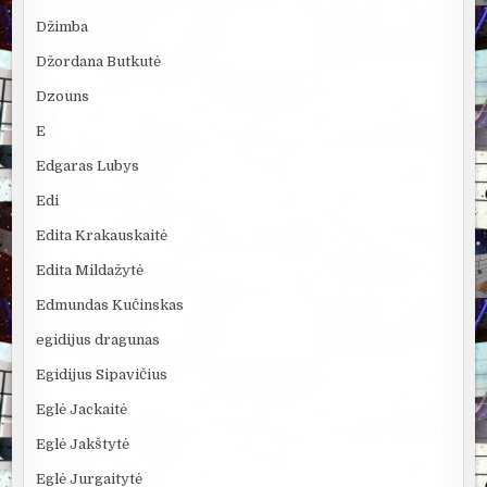
Džimba
Džordana Butkutė
Dzouns
E
Edgaras Lubys
Edi
Edita Krakauskaitė
Edita Mildažytė
Edmundas Kučinskas
egidijus dragunas
Egidijus Sipavičius
Eglė Jackaitė
Eglė Jakštytė
Eglė Jurgaitytė