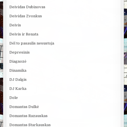
Deividas Dubinovas
Deividas Zvonkus
Deivis
Deivis ir Renata
Dėl to pasaulis nesustoja
Depresinis
Diagnozė
Dinamika
DJ Dalgis
DJ Karka
Dole
Domantas Dulkė
Domantas Razauskas
Domantas Starkauskas