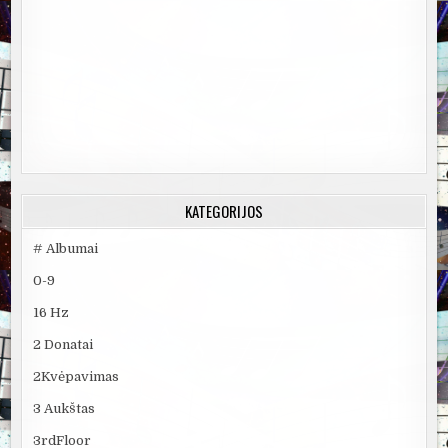
KATEGORIJOS
# Albumai
0-9
16 Hz
2 Donatai
2Kvėpavimas
3 Aukštas
3rdFloor