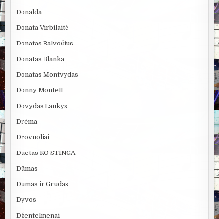
Donalda
Donata Virbilaitė
Donatas Balvočius
Donatas Blanka
Donatas Montvydas
Donny Montell
Dovydas Laukys
Drėma
Drovuoliai
Duetas KO STINGA
Dūmas
Dūmas ir Grūdas
Dyvos
Džentelmenai