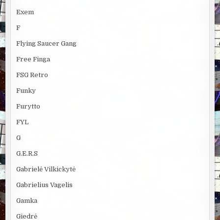
Exem
F
Flying Saucer Gang
Free Finga
FSG Retro
Funky
Furytto
FYL
G
G.E.R.S
Gabrielė Vilkickytė
Gabrielius Vagelis
Gamka
Giedrė