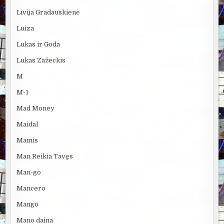
Livija Gradauskienė
Luiza
Lukas ir Goda
Lukas Zažeckis
M
M-1
Mad Money
Maidal
Mamis
Man Reikia Tavęs
Man-go
Mancero
Mango
Mano daina