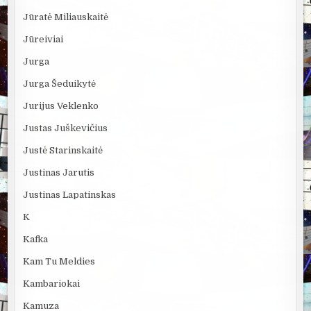
Jūratė Miliauskaitė
Jūreiviai
Jurga
Jurga Šeduikytė
Jurijus Veklenko
Justas Juškevičius
Justė Starinskaitė
Justinas Jarutis
Justinas Lapatinskas
K
Kafka
Kam Tu Meldies
Kambariokai
Kamuza