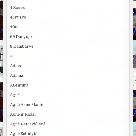
4 Roses
41 rūsys
4fun
69 Danguje
8 Kambarys
A
Adios
Adrina
Agentūra
Agnė
Agnė Armoškaitė
Agnė ir Radži
Agnė Petravičienė
Agnė Sabulytė