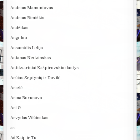
Andrius Mamontovas
Andrius Rimiškis
Andžikas
Angelou
Ansamblis Lelija
Antanas Nedzinskas
Antikvariniai Kašpirovskio dantys
Arčiau Septynių ir Dovilė
Arielė
Arina Borunova
Art G
Arvydas Vilčinskas
as
Aš Kaip ir Tu