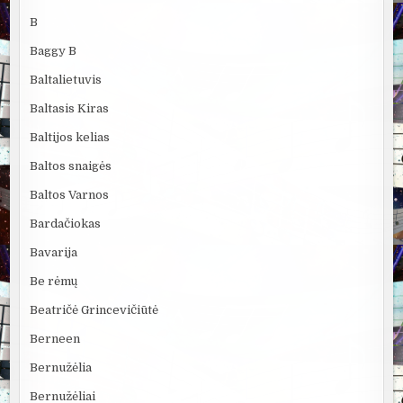
B
Baggy B
Baltalietuvis
Baltasis Kiras
Baltijos kelias
Baltos snaigės
Baltos Varnos
Bardačiokas
Bavarija
Be rėmų
Beatričė Grincevičiūtė
Berneen
Bernužėlia
Bernužėliai