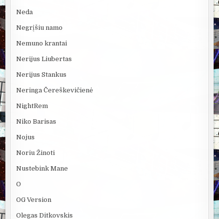
Neda
Negrįšiu namo
Nemuno krantai
Nerijus Liubertas
Nerijus Stankus
Neringa Čereškevičienė
NightRem
Niko Barisas
Nojus
Noriu Žinoti
Nustebink Mane
O
OG Version
Olegas Ditkovskis