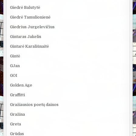
Giedrė Balutytė
Giedrė Tamulionienė
Giedrius Jurgelevičius
Gintaras Jakelis
Gintarė Karaliūnaitė
Gintė
GJan
GOI
Golden Age
Graffitti
Gražiausios poetų dainos
Gražina
Greta
Grūdas