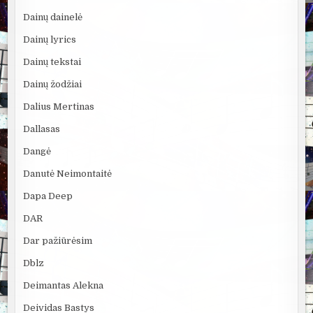
Dainų dainelė
Dainų lyrics
Dainų tekstai
Dainų žodžiai
Dalius Mertinas
Dallasas
Dangė
Danutė Neimontaitė
Dapa Deep
DAR
Dar pažiūrėsim
Dblz
Deimantas Alekna
Deividas Bastys