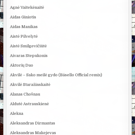
Agnė Vaitekėnaitė
Aidas Giniotis
Aidas Manikas
Aistė Pilvelytė
Aistė Smilgevičiūtė
Aivaras Stepukonis
Aktorių Duo
Akvilė – Sako meilė gydo (Bäsello Official remix)
Akvilė Staražinskaitė
Alanas Chošnau
Aldutė Astrauskienė
Alekna
Aleksandras Dirmantas
Aleksandras Makejevas