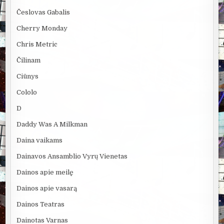
Česlovas Gabalis
Cherry Monday
Chris Metric
Čilinam
Ciūnys
Cololo
D
Daddy Was A Milkman
Daina vaikams
Dainavos Ansamblio Vyrų Vienetas
Dainos apie meilę
Dainos apie vasarą
Dainos Teatras
Dainotas Varnas