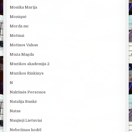
Monika Marija
Moniqué
Morda mc
Motinai
Motinos Valsas
Muza Magda
Muzikos akademija 2
Muzikos Rinkinys
N
Naktinės Personos
Natalija Bunkė
Natas
Naujieji Lietuviai
Nebežinau kodėl