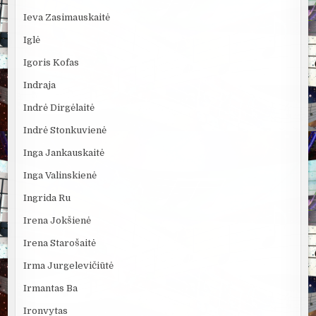
Ieva Zasimauskaitė
Iglė
Igoris Kofas
Indraja
Indrė Dirgėlaitė
Indrė Stonkuvienė
Inga Jankauskaitė
Inga Valinskienė
Ingrida Ru
Irena Jokšienė
Irena Starošaitė
Irma Jurgelevičiūtė
Irmantas Ba
Ironvytas