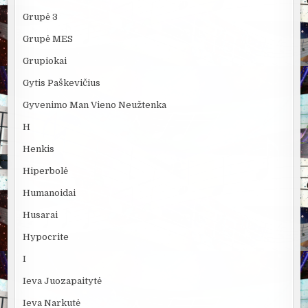
Grupė 3
Grupė MES
Grupiokai
Gytis Paškevičius
Gyvenimo Man Vieno Neužtenka
H
Henkis
Hiperbolė
Humanoidai
Husarai
Hypocrite
I
Ieva Juozapaitytė
Ieva Narkutė