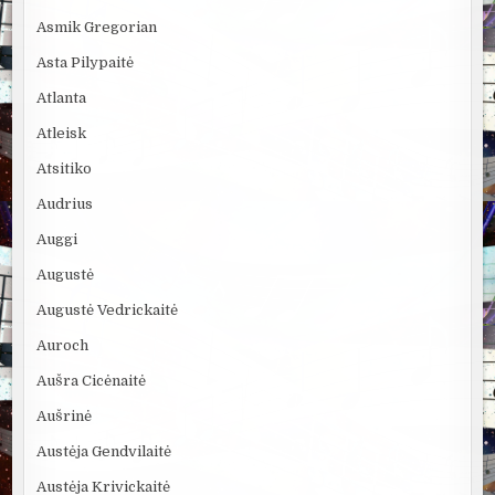
Asmik Gregorian
Asta Pilypaitė
Atlanta
Atleisk
Atsitiko
Audrius
Auggi
Augustė
Augustė Vedrickaitė
Auroch
Aušra Cicėnaitė
Aušrinė
Austėja Gendvilaitė
Austėja Krivickaitė