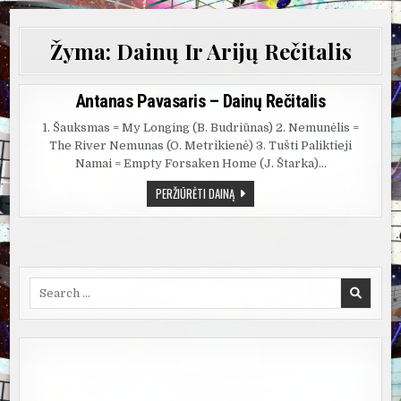
Žyma:
Dainų Ir Arijų Rečitalis
Antanas Pavasaris – Dainų Rečitalis
1. Šauksmas = My Longing (B. Budriūnas) 2. Nemunėlis =
The River Nemunas (O. Metrikienė) 3. Tušti Paliktieji
Namai = Empty Forsaken Home (J. Štarka)…
ANTANAS
PERŽIŪRĖTI DAINĄ
PAVASARIS
–
DAINŲ
REČITALIS
Search
for: