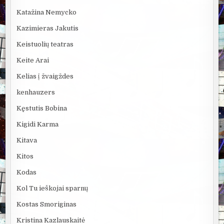
Katažina Nemycko
Kazimieras Jakutis
Keistuolių teatras
Keite Arai
Kelias į žvaigždes
kenhauzers
Kęstutis Bobina
Kigidi Karma
Kitava
Kitos
Kodas
Kol Tu ieškojai sparnų
Kostas Smoriginas
Kristina Kazlauskaitė