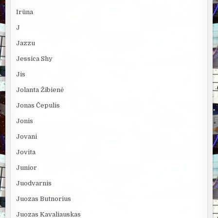
Irūna
J
Jazzu
Jessica Shy
Jis
Jolanta Žibienė
Jonas Čepulis
Jonis
Jovani
Jovita
Junior
Juodvarnis
Juozas Butnorius
Juozas Kavaliauskas